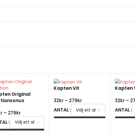
Kapten Vit
Kapten V
pten Original
rtionssnus
32
kr
–
279
kr
32
kr
–
2
ANTAL
ANTAL
kr
–
279
kr
TAL
VÄLJ ALTERNATIV
VÄLJ AL