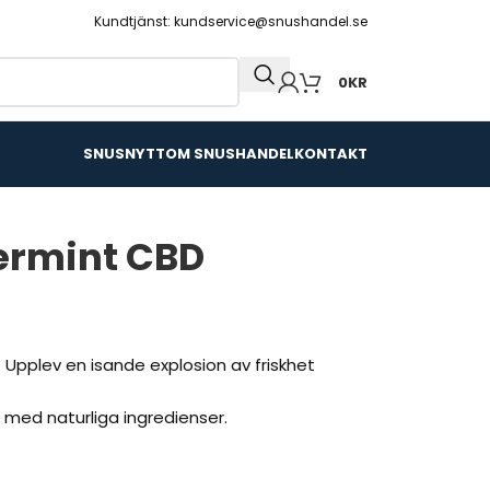
Kundtjänst: kundservice@snushandel.se
0
KR
SNUSNYTT
OM SNUSHANDEL
KONTAKT
ermint CBD
 Upplev en isande explosion av friskhet
ad med naturliga ingredienser.