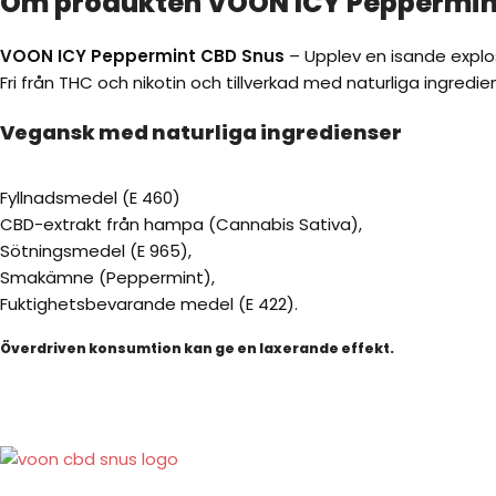
Om produkten VOON ICY Peppermin
VOON ICY Peppermint CBD Snus
– Upplev en isande explos
Fri från THC och nikotin och tillverkad med naturliga ingredie
Vegansk med naturliga ingredienser
Fyllnadsmedel (E 460)
CBD-extrakt från hampa (Cannabis Sativa),
Sötningsmedel (E 965),
Smakämne (Peppermint),
Fuktighetsbevarande medel (E 422).
Överdriven konsumtion kan ge en laxerande effekt.