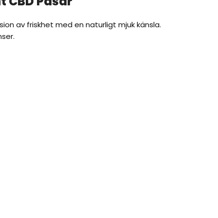
t CBD Påsar
ion av friskhet med en naturligt mjuk känsla.
nser.