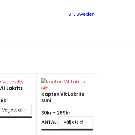
S-L Sweden
it Lakrits
Kapten Vit Lakrits
Mini
79
kr
30
kr
–
269
kr
ANTAL
TERNATIV
Kapten Vit Mi