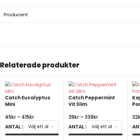
Producent
Relaterade produkter
Catch Eucalyptus
Catch Peppermint
Ka
Mini
Vit Slim
Po
45
kr
–
415
kr
39
kr
–
339
kr
32
ANTAL
ANTAL
AN