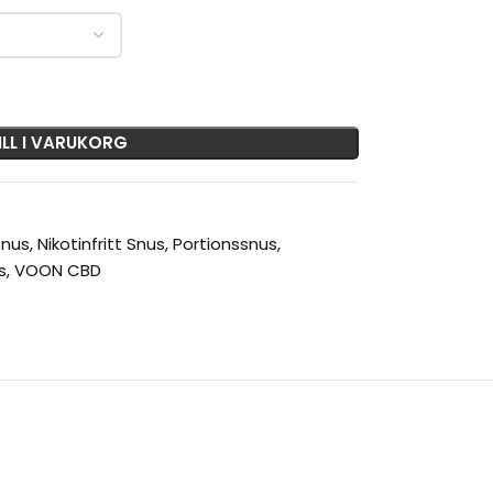
ILL I VARUKORG
snus
,
Nikotinfritt Snus
,
Portionssnus
,
s
,
VOON CBD