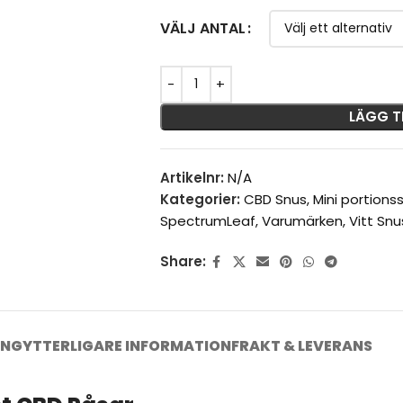
VÄLJ ANTAL
LÄGG T
Artikelnr:
N/A
Kategorier:
CBD Snus
,
Mini portions
SpectrumLeaf
,
Varumärken
,
Vitt Snu
Share:
ING
YTTERLIGARE INFORMATION
FRAKT & LEVERANS