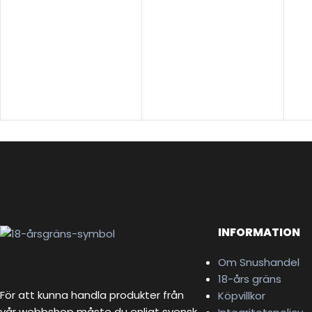
VÄLJ ALTERNATIV
VÄLJ ALTERNATIV
V
INFORMATION
Om Snushandel
18-års gräns
För att kunna handla produkter från
Köpvillkor
vår webbshop måste du enligt svensk