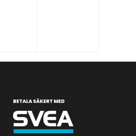
VÄLJ ALTERNATIV
Stark
32
kr
–
279
kr
ANTAL
VÄLJ ALTERNA
BETALA SÄKERT MED