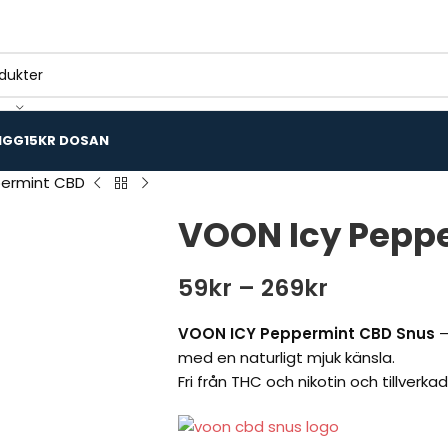
IGG
15KR DOSAN
permint CBD
VOON Icy Pepp
59
kr
–
269
kr
VOON ICY Peppermint CBD Snus
–
med en naturligt mjuk känsla.
Fri från THC och nikotin och tillverk