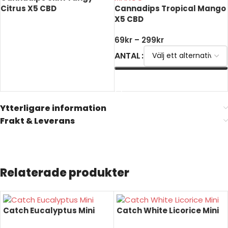
Citrus X5 CBD
Cannadips Tropical Mango
X5 CBD
LÄS MER
69
kr
–
299
kr
ANTAL
VÄLJ ALTERNATIV
Ytterligare information
Frakt & Leverans
Relaterade produkter
Catch Eucalyptus Mini
Catch White Licorice Mini