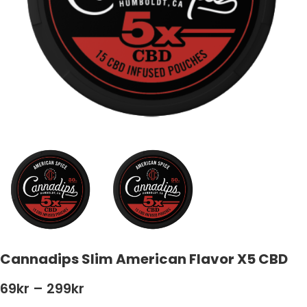
Cannadips Slim American Flavor X5 CBD
69
kr
–
299
kr