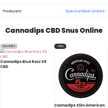
Producent
Spectrumleaf Limited.
Cannadips CBD Snus Online
SLUTSÅLT
-42%
Cannadips Blue Razz X5
CBD
LÄS MER
Cannadips Slim American