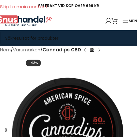
FRI FRAKT VID KÖP ÖVER 699 KR
Skip to main content
ME
Hem
Varumärken
Cannadips CBD
-42%