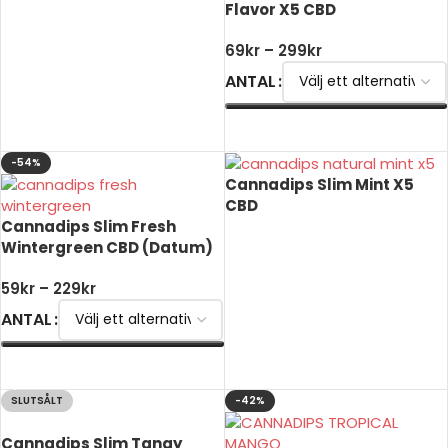
Flavor X5 CBD
69
kr
–
299
kr
ANTAL
VÄLJ ALTERNATIV
-54%
Cannadips Slim Mint X5
CBD
Cannadips Slim Fresh
Wintergreen CBD (Datum)
LÄS MER
59
kr
–
229
kr
ANTAL
VÄLJ ALTERNATIV
SLUTSÅLT
-42%
Cannadips Slim Tangy