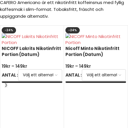
CAFERO Americano är ett nikotinfritt koffeinsnus med fyllig
kaffesmak i slim-format. Tobaksfritt, fräscht och
uppiggande alternativ.
-24%
-24%
NICOFF Lakrits Nikotinfritt
Nicoff Minto Nikotinfritt
Portion (Datum)
Portion (Datum)
19
kr
–
149
kr
19
kr
–
149
kr
ANTAL
ANTAL
VÄLJ ALTERNATIV
VÄLJ ALTERNATIV