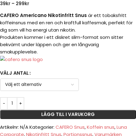
39
kr
–
299
kr
CAFERO Americano Nikotinfritt Snus
är ett tobaksfritt
koffeinsnus med en ren och kraftfull kaffesmak, perfekt för
dig som vill ha energi utan nikotin.
Produkten kommer i ett diskret slim-format som sitter
bekvämt under läppen och ger en långvarig
smakupplevelse.
VÄLJ ANTAL
LÄGG TILL I VARUKORG
Artikelnr:
N/A
Kategorier:
CAFERO Snus
,
Koffein snus
,
Luna
Corporate
,
Nikotinfritt Snus
,
Portionssnus
,
Varumärken