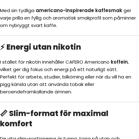
Med sin tydliga
americano-inspirerade kaffesmak
ger
varje prilla en fyllig och aromatisk smakprofil som påminner
om nybryggt svart kaffe.
⚡ Energi utan nikotin
I stället för nikotin innehåller CAFERO Americano
koffein
,
vilket ger dig fokus och energi på ett naturligt sätt.
Perfekt för arbete, studier, bilkörning eller när du vill ha en
pigg känsla utan att använda tobak eller
beroendeframkallande ämnen.
📏 Slim-format för maximal
komfort
De vita slim-portionerna är tunna, torra på ytan och