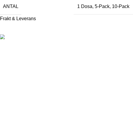
ANTAL
1 Dosa
,
5-Pack
,
10-Pack
Frakt & Leverans
För att kunna handla produkter från vår webbshop måste du
enligt svensk lag ha fyllt 18 år.
Information
Om Snushandel
18-års gräns
Köpvillkor
Integritetspolicy
Kontakt