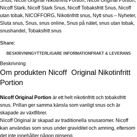
Snus
,
Nicoff Original Nikotinfritt Portion
,
Nicoff Original Portion
,
Nicoff Stark
,
Nicoff Stark Snus
,
Nicoff Tobaksfritt Snus
,
Nicoff
utan tobak
,
NICOFFORG
,
Nikotinfritt snus
,
Nytt snus – Nyheter
,
Sluta snus
,
Snus
,
snus online
,
Snus på nätet
,
snus utan tobak
,
snushandel
,
Tobaksfritt snus
Share:
BESKRIVNING
YTTERLIGARE INFORMATION
FRAKT & LEVERANS
Beskrivning
Om produkten Nicoff Original Nikotinfritt
Portion
Nicoff Original Portion
är ett helt nikotinfritt och tobaksfritt
snus. Prillan ger samma känsla som vanligt snus och är
skapade av växtfibrer.
Nicoff Original är skapad av traditionella snusaromer. Nicoff
kan användas som snus under graviditet och amning, eftersom
det inte innehåller någon ginseng.