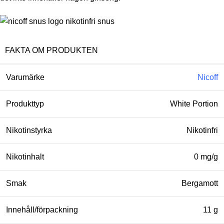
FAKTA OM PRODUKTEN
Varumärke
Nicoff
Produkttyp
White Portion
Nikotinstyrka
Nikotinfri
Nikotinhalt
0 mg/g
Smak
Bergamott
Innehåll/förpackning
11 g