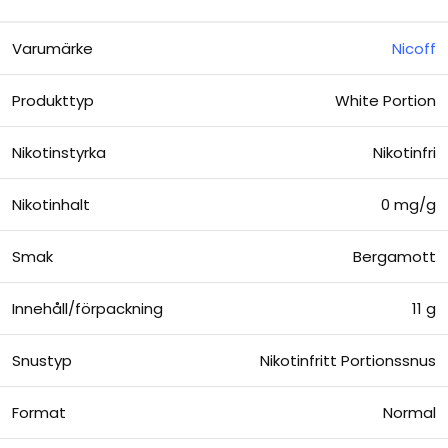
Varumärke
Nicoff
Produkttyp
White Portion
Nikotinstyrka
Nikotinfri
Nikotinhalt
0 mg/g
Smak
Bergamott
Innehåll/förpackning
11 g
Snustyp
Nikotinfritt Portionssnus
Format
Normal