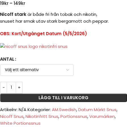
19
kr
–
149
kr
Nicoff stark
är både fri från tobak och nikotin,
snuset har smak utav stark bergamott och peppar.
OBS: Kort/Utgånget Datum (5/5/2026)
ANTAL
LÄGG TILL I VARUKORG
Artikelnr:
N/A
Kategorier:
AM.Swedish
,
Datum Märkt Snus
,
Nicoff Snus
,
Nikotinfritt Snus
,
Portionssnus
,
Varumärken
,
White Portionssnus