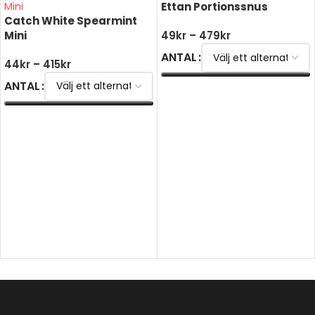
Ettan Portionssnus
Catch White Spearmint
Mini
49
kr
–
479
kr
ANTAL
44
kr
–
415
kr
ANTAL
VÄLJ ALTERNATIV
VÄLJ ALTERNATIV