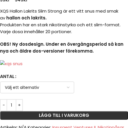
XQS Hallon Lakrits Slim Strong är ett vitt snus med smak
av
hallon och lakrits.
Produkten har en
stark nikotinstyrka och ett slim-format.
Varje dosa innehåller 20 portioner.
OBS! Ny dosdesign. Under en övergångsperiod så kan
nya och äldre dos-versioner förekomma.
ANTAL
LÄGG TILL I VARUKORG
Artikelnr:
N/A
Kategorier:
Insurgent Ventures II
,
Nikotinpåsar
,