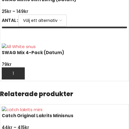
25
kr
–
149
kr
ANTAL
VÄLJ ALTERNATIV
SWAG Mix 4-Pack (Datum)
79
kr
LÄGG TILL I VARUKORG
Relaterade produkter
Catch Original Lakrits Minisnus
44
kr
–
415
kr