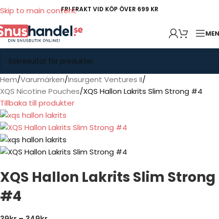
FRI FRAKT VID KÖP ÖVER 699 KR
Skip to main content
ME
Hem
Varumärken
Insurgent Ventures II
XQS Nicotine Pouches
XQS Hallon Lakrits Slim Strong #4
Tillbaka till produkter
XQS Hallon Lakrits Slim Strong
#4
39
kr
–
349
kr