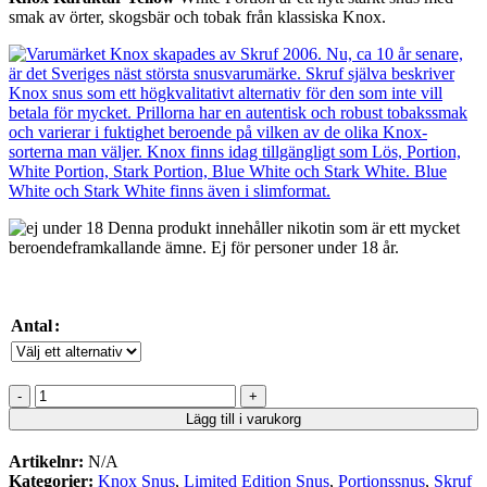
till
smak av örter, skogsbär och tobak från klassiska Knox.
309kr
Denna produkt innehåller nikotin som är ett mycket
beroendeframkallande ämne. Ej för personer under 18 år.
Antal
Knox
Karaktär
Lägg till i varukorg
Yellow
White
Artikelnr:
N/A
mängd
Kategorier:
Knox Snus
,
Limited Edition Snus
,
Portionssnus
,
Skruf