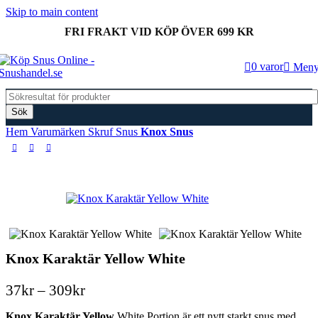
Skip to main content
FRI FRAKT VID KÖP ÖVER 699 KR
0
varor
Men
Sök
Hem
Varumärken
Skruf Snus
Knox Snus
Knox Karaktär Yellow White
Prisintervall:
37
kr
–
309
kr
37kr
Knox Karaktär Yellow
White Portion är ett nytt starkt snus med