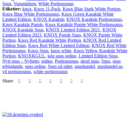
Snus
,
Varumärken
,
White Portionssnus
Etiketter:
knox
,
Knox 11-Pack
,
Knox Blue Stark White Portion
,
Knox Blue White Portionssnus
,
Knox Green Karaktär White
Limited Edition
,
KNOX Karaktär
,
KNOX Karaktär Portionssnus
,
Knox Karaktär Purple
,
Knox Karaktär Purple White Portionssnus
,
KNOX Karaktär Snus
,
KNOX Limited Edition 2021
,
KNOX
Limited Edition 2023
,
KNOX Purple Snus
,
KNOX Purple White
Portion
,
Knox Red Karaktär White Portion
,
KNOX Red Limited
Edition Snus
,
Knox Red White Limited Edition
,
KNOX Red White
Portionssnus
,
Knox Snus
,
knox white
,
Knox Yellow Karaktär White
Portion
,
KNOXKGUL
,
köp snus online
,
Limited Edition Snus
,
Nytt snus – Nyheter
,
online
,
Portionssnus
,
skruf snus
,
Snus
,
snus
erbjudande
,
snus online
,
Snus på nätet
,
snushandel
,
snushandel.se
,
vit portionssnus
,
white portionssnus
Share: