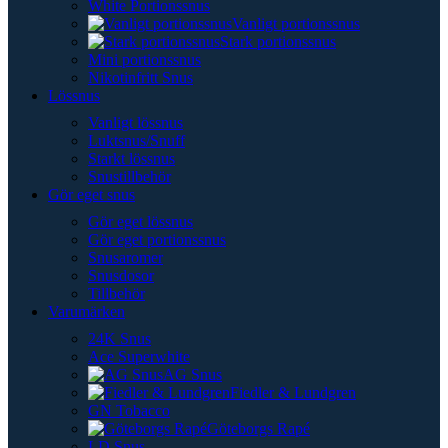
White Portionssnus
Vanligt portionssnus
Stark portionssnus
Mini portionssnus
Nikotinfritt Snus
Lössnus
Vanligt lössnus
Luktsnus/Snuff
Starkt lössnus
Snustillbehör
Gör eget snus
Gör eget lössnus
Gör eget portionssnus
Snusaromer
Snusdosor
Tillbehör
Varumärken
24K Snus
Ace Superwhite
AG Snus
Fiedler & Lundgren
GN Tobacco
Göteborgs Rapé
LD Snus