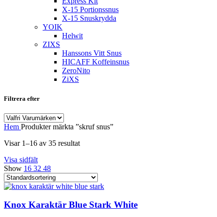
Express Kit
X-15 Portionssnus
X-15 Snuskrydda
YOIK
Helwit
ZIXS
Hanssons Vitt Snus
HICAFF Koffeinsnus
ZeroNito
ZiXS
Filtrera efter
Hem
Produkter märkta ”skruf snus”
Visar 1–16 av 35 resultat
Visa sidfält
Show
16
32
48
Knox Karaktär Blue Stark White