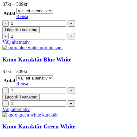
Prisintervall:
37
kr
–
309
kr
37kr
Antal
till
Rensa
309kr
Knox
Karaktär
Lägg till i varukorg
Blue
Knox
Stark
Karaktär
Den
Välj alternativ
White
Blue
här
mängd
Stark
produkten
White
har
Knox Karaktär Blue White
mängd
flera
varianter.
Prisintervall:
37
kr
–
309
kr
De
37kr
olika
Antal
till
Rensa
alternativen
309kr
Knox
kan
Karaktär
väljas
Lägg till i varukorg
Blue
på
Knox
White
produktsidan
Karaktär
Den
Välj alternativ
mängd
Blue
här
White
produkten
mängd
har
Knox Karaktär Green White
flera
varianter.