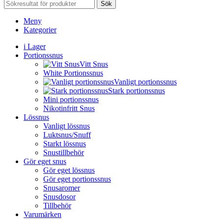
Sök
Meny
Kategorier
i Lager
Portionssnus
Vitt Snus
White Portionssnus
Vanligt portionssnus
Stark portionssnus
Mini portionssnus
Nikotinfritt Snus
Lössnus
Vanligt lössnus
Luktsnus/Snuff
Starkt lössnus
Snustillbehör
Gör eget snus
Gör eget lössnus
Gör eget portionssnus
Snusaromer
Snusdosor
Tillbehör
Varumärken