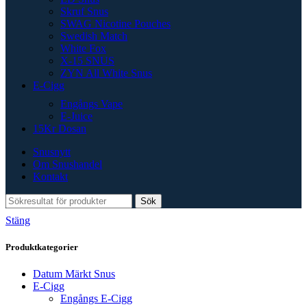
Skruf Snus
SWAG Nicotine Pouches
Swedish Match
White Fox
X-15 SNUS
ZYN All White Snus
E-Cigg
Engångs Vape
E-Juice
15Kr Dosan
Snusnytt
Om Snushandel
Kontakt
Sök
Stäng
Produktkategorier
Datum Märkt Snus
E-Cigg
Engångs E-Cigg