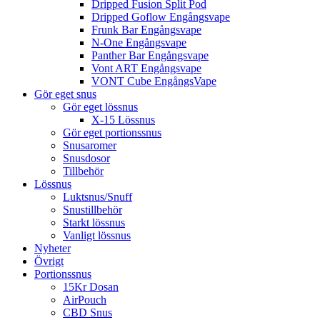
Dripped Fusion Split Pod
Dripped Goflow Engångsvape
Frunk Bar Engångsvape
N-One Engångsvape
Panther Bar Engångsvape
Vont ART Engångsvape
VONT Cube EngångsVape
Gör eget snus
Gör eget lössnus
X-15 Lössnus
Gör eget portionssnus
Snusaromer
Snusdosor
Tillbehör
Lössnus
Luktsnus/Snuff
Snustillbehör
Starkt lössnus
Vanligt lössnus
Nyheter
Övrigt
Portionssnus
15Kr Dosan
AirPouch
CBD Snus