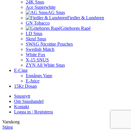
24K Snus
Ace Superwhite
AG Snus
Fiedler & Lundgren
GN Tobacco
Göteborgs Rapé
LD Snus
Skruf Snus
SWAG Nicotine Pouches
Swedish Match
White Fox
X-15 SNUS
ZYN All White Snus
E-Cigg
Engångs Vape
E-Juice
15Kr Dosan
Snusnytt
Om Snushandel
Kontakt
Logga in / Registrera
Varukorg
Stäng