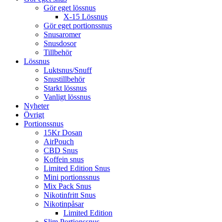
Gör eget lössnus
X-15 Lössnus
Gör eget portionssnus
Snusaromer
Snusdosor
Tillbehör
Lössnus
Luktsnus/Snuff
Snustillbehör
Starkt lössnus
Vanligt lössnus
Nyheter
Övrigt
Portionssnus
15Kr Dosan
AirPouch
CBD Snus
Koffein snus
Limited Edition Snus
Mini portionssnus
Mix Pack Snus
Nikotinfritt Snus
Nikotinpåsar
Limited Edition
Slim Portionssnus