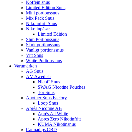
Koffein snus
Limited Edition Snus
Mini portionssnus
Mix Pack Snus
Nikotinfritt Snus
Nikotinpåsar
Limited Edition
Slim Portionssnus
Stark portionssnus
Vanligt portionssnus
Vitt Snus
White Portionssnus
Varumärken
AG Snus
AM.Swedish
Nicoff Snus
SWAG Nicotine Pouches
Tor Snus
Another Snus Factory
Loop Snus
Après Nicotine AB
Après All White
Apres Zero Nikotinfritt
KUMA Nikotinsnus
Cannadips CBD