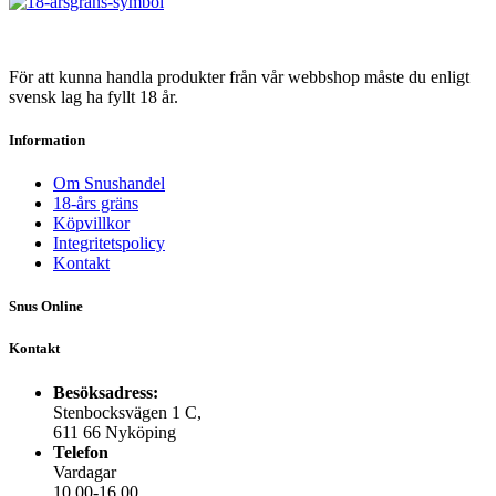
kan
väljas
på
produktsidan
För att kunna handla produkter från vår webbshop måste du enligt
svensk lag ha fyllt 18 år.
Information
Om Snushandel
18-års gräns
Köpvillkor
Integritetspolicy
Kontakt
Snus Online
Kontakt
Besöksadress:
Stenbocksvägen 1 C,
611 66 Nyköping
Telefon
Vardagar
10.00-16.00