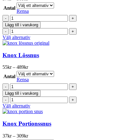
De
37kr
olika
Antal
till
Rensa
alternativen
309kr
Knox
kan
Karaktär
väljas
Lägg till i varukorg
Yellow
på
Knox
White
produktsidan
Karaktär
Den
Välj alternativ
mängd
Yellow
här
White
produkten
mängd
har
Knox Lössnus
flera
varianter.
Prisintervall:
55
kr
–
489
kr
De
55kr
olika
Antal
till
Rensa
alternativen
489kr
Knox
kan
Lössnus
väljas
Lägg till i varukorg
mängd
på
Knox
produktsidan
Lössnus
Den
Välj alternativ
mängd
här
produkten
har
Knox Portionssnus
flera
varianter.
Prisintervall:
37
kr
–
309
kr
De