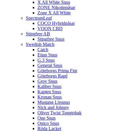
X All White Snus
ZONE Nikotinpåsar
Zone X All White
SpectrumLeaf
COCO Hybridpåsar
VOON CBD
Stingfree AB
Stingfree Snus
Swedish Match
Catch
Ettan Snus
G.3 Snus
General Snus
Göteborgs Prima Fint
Göteborgs Rapé
Grov Snus
Kaliber Snus
Kapten Snus
Kronan Snus
Mustang Lössnus
Nick and Johnny
Oliver Twist Tuggtobak
One Snus
Onico Snus
Röda Lacket