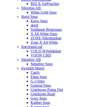
RELX AirPouches
Silverton AB
White Gold Snus
Skruf Snus
Knox Snus
skruf
Smålands Brukssnus
X All White Snus
ZONE Nikotinpåsar
Zone X All White
SpectrumLeaf
COCO Hybridpåsar
VOON CBD
Stingfree AB
Stingfree Snus
Swedish Match
Catch
Ettan Snus
G.3 Snus
General Snus
Göteborgs Prima Fint
Göteborgs Rapé
Grov Snus
Kaliber Snus
Kapten Snus