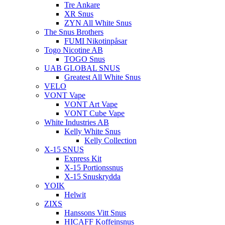
Tre Ankare
XR Snus
ZYN All White Snus
The Snus Brothers
FUMI Nikotinpåsar
Togo Nicotine AB
TOGO Snus
UAB GLOBAL SNUS
Greatest All White Snus
VELO
VONT Vape
VONT Art Vape
VONT Cube Vape
White Industries AB
Kelly White Snus
Kelly Collection
X-15 SNUS
Express Kit
X-15 Portionssnus
X-15 Snuskrydda
YOIK
Helwit
ZIXS
Hanssons Vitt Snus
HICAFF Koffeinsnus