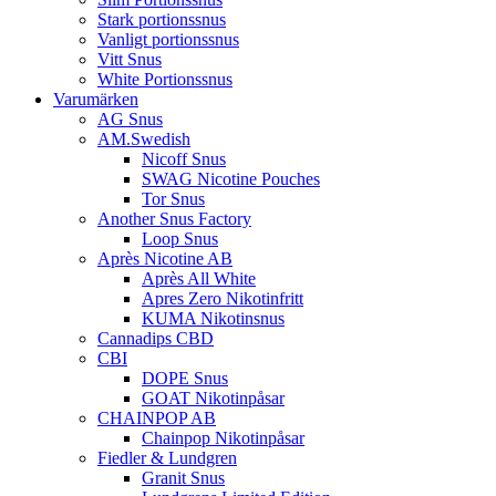
Stark portionssnus
Vanligt portionssnus
Vitt Snus
White Portionssnus
Varumärken
AG Snus
AM.Swedish
Nicoff Snus
SWAG Nicotine Pouches
Tor Snus
Another Snus Factory
Loop Snus
Après Nicotine AB
Après All White
Apres Zero Nikotinfritt
KUMA Nikotinsnus
Cannadips CBD
CBI
DOPE Snus
GOAT Nikotinpåsar
CHAINPOP AB
Chainpop Nikotinpåsar
Fiedler & Lundgren
Granit Snus