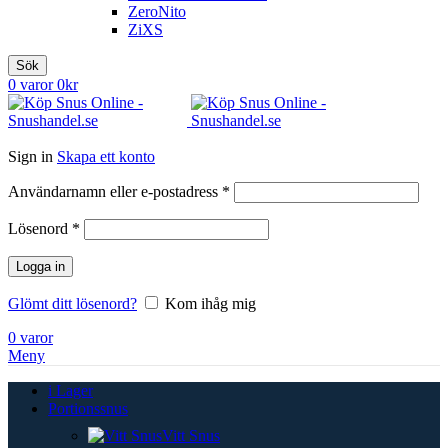
ZeroNito
ZiXS
Sök
0
varor
0
kr
Sign in
Skapa ett konto
Obligatoriskt
Användarnamn eller e-postadress
*
Obligatoriskt
Lösenord
*
Logga in
Glömt ditt lösenord?
Kom ihåg mig
0
varor
Meny
i Lager
Portionssnus
Vitt Snus