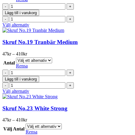
alternativen
309kr
Knox
kan
Xtra
väljas
Lägg till i varukorg
Stark
på
Knox
White
produktsidan
Xtra
Den
Välj alternativ
portion
Stark
här
mängd
White
produkten
portion
har
Skruf No.19 Tranbär Medium
mängd
flera
varianter.
Prisintervall:
47
kr
–
410
kr
De
47kr
olika
Antal
till
Rensa
alternativen
410kr
Skruf
kan
No.19
väljas
Lägg till i varukorg
Tranbär
på
Skruf
Medium
produktsidan
No.19
Den
Välj alternativ
mängd
Tranbär
här
Medium
produkten
mängd
har
Skruf No.23 White Strong
flera
varianter.
Prisintervall:
47
kr
–
410
kr
De
47kr
olika
Välj Antal
till
Rensa
alternativen