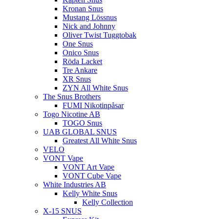
Kronan Snus
Mustang Lössnus
Nick and Johnny
Oliver Twist Tuggtobak
One Snus
Onico Snus
Röda Lacket
Tre Ankare
XR Snus
ZYN All White Snus
The Snus Brothers
FUMI Nikotinpåsar
Togo Nicotine AB
TOGO Snus
UAB GLOBAL SNUS
Greatest All White Snus
VELO
VONT Vape
VONT Art Vape
VONT Cube Vape
White Industries AB
Kelly White Snus
Kelly Collection
X-15 SNUS