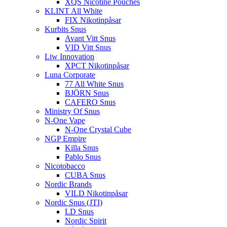
XQS Nicotine Pouches
KLINT All White
FIX Nikotinpåsar
Kurbits Snus
Avant Vitt Snus
VID Vitt Snus
Liw Innovation
XPCT Nikotinpåsar
Luna Corporate
77 All White Snus
BJÖRN Snus
CAFERO Snus
Ministry Of Snus
N-One Vape
N-One Crystal Cube
NGP Empire
Killa Snus
Pablo Snus
Nicotobacco
CUBA Snus
Nordic Brands
VILD Nikotinpåsar
Nordic Snus (JTI)
LD Snus
Nordic Spirit