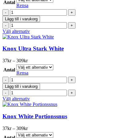
olika
Antal
till
Rensa
alternativen
309kr
Knox
kan
Stark
väljas
Lägg till i varukorg
White
på
Knox
mängd
produktsidan
Stark
Den
Välj alternativ
White
här
mängd
produkten
har
Knox Ultra Stark White
flera
varianter.
Prisintervall:
37
kr
–
309
kr
De
37kr
olika
Antal
till
Rensa
alternativen
309kr
Knox
kan
Ultra
väljas
Lägg till i varukorg
Stark
på
Knox
White
produktsidan
Ultra
Den
Välj alternativ
mängd
Stark
här
White
produkten
mängd
har
Knox White Portionssnus
flera
varianter.
Prisintervall:
37
kr
–
309
kr
De
37kr
olika
Antal