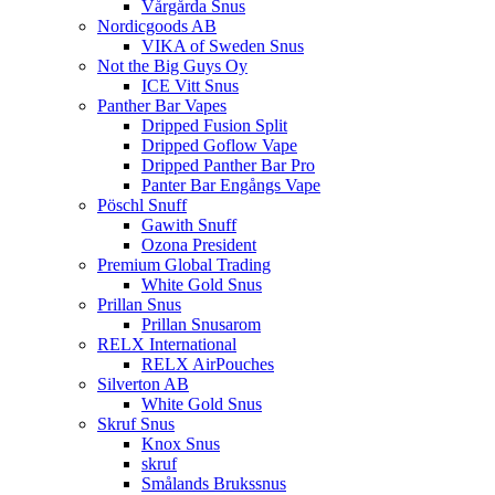
Vårgårda Snus
Nordicgoods AB
VIKA of Sweden Snus
Not the Big Guys Oy
ICE Vitt Snus
Panther Bar Vapes
Dripped Fusion Split
Dripped Goflow Vape
Dripped Panther Bar Pro
Panter Bar Engångs Vape
Pöschl Snuff
Gawith Snuff
Ozona President
Premium Global Trading
White Gold Snus
Prillan Snus
Prillan Snusarom
RELX International
RELX AirPouches
Silverton AB
White Gold Snus
Skruf Snus
Knox Snus
skruf
Smålands Brukssnus