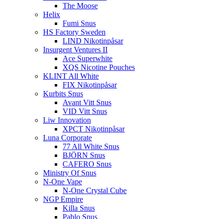
The Moose
Helix
Fumi Snus
HS Factory Sweden
LIND Nikotinpåsar
Insurgent Ventures II
Ace Superwhite
XQS Nicotine Pouches
KLINT All White
FIX Nikotinpåsar
Kurbits Snus
Avant Vitt Snus
VID Vitt Snus
Liw Innovation
XPCT Nikotinpåsar
Luna Corporate
77 All White Snus
BJÖRN Snus
CAFERO Snus
Ministry Of Snus
N-One Vape
N-One Crystal Cube
NGP Empire
Killa Snus
Pablo Snus