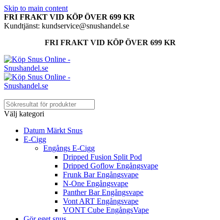
Skip to main content
FRI FRAKT VID KÖP ÖVER 699 KR
Kundtjänst: kundservice@snushandel.se
FRI FRAKT VID KÖP ÖVER 699 KR
Välj kategori
Datum Märkt Snus
E-Cigg
Engångs E-Cigg
Dripped Fusion Split Pod
Dripped Goflow Engångsvape
Frunk Bar Engångsvape
N-One Engångsvape
Panther Bar Engångsvape
Vont ART Engångsvape
VONT Cube EngångsVape
Gör eget snus