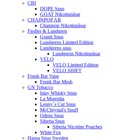
CBI
DOPE Snus
GOAT Nikotinpåsar
CHAINPOP AB
Chainpop Nikotinpåsar
Fiedler & Lundgren
Granit Snus
Lundgrens Limited Edition
Lundgrens snus
Lundgrens Nikotinpåsar
VELO
VELO Limited Edition
VELO SHIFT
Frunk Bar Vape
Frunk Bar Mesh
GN Tobacco
Islay Whisky Snus
La Morenita
Lenny´s Cut Snus
McChrystal's Snuff
Odens Snus
Siberia Snus
Siberia Nicotine Pouches
White Fox
Hansa Snus Sweden