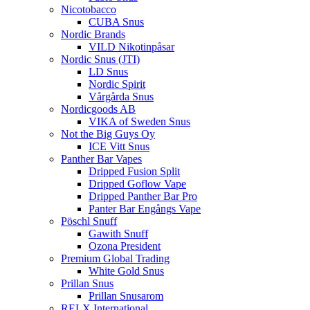
Nicotobacco
CUBA Snus
Nordic Brands
VILD Nikotinpåsar
Nordic Snus (JTI)
LD Snus
Nordic Spirit
Vårgårda Snus
Nordicgoods AB
VIKA of Sweden Snus
Not the Big Guys Oy
ICE Vitt Snus
Panther Bar Vapes
Dripped Fusion Split
Dripped Goflow Vape
Dripped Panther Bar Pro
Panter Bar Engångs Vape
Pöschl Snuff
Gawith Snuff
Ozona President
Premium Global Trading
White Gold Snus
Prillan Snus
Prillan Snusarom
RELX International