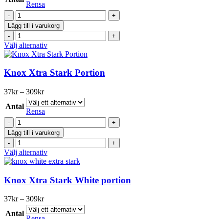
till
Rensa
alternativen
309kr
Knox
kan
White
väljas
Lägg till i varukorg
Portionssnus
på
Knox
mängd
produktsidan
White
Den
Välj alternativ
Portionssnus
här
mängd
produkten
har
Knox Xtra Stark Portion
flera
varianter.
Prisintervall:
37
kr
–
309
kr
De
37kr
olika
Antal
till
Rensa
alternativen
309kr
Knox
kan
Xtra
väljas
Lägg till i varukorg
Stark
på
Knox
Portion
produktsidan
Xtra
Den
Välj alternativ
mängd
Stark
här
Portion
produkten
mängd
har
Knox Xtra Stark White portion
flera
varianter.
Prisintervall:
37
kr
–
309
kr
De
37kr
olika
Antal
till
Rensa