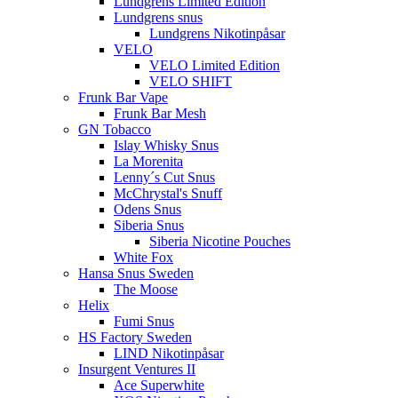
Lundgrens Limited Edition
Lundgrens snus
Lundgrens Nikotinpåsar
VELO
VELO Limited Edition
VELO SHIFT
Frunk Bar Vape
Frunk Bar Mesh
GN Tobacco
Islay Whisky Snus
La Morenita
Lenny´s Cut Snus
McChrystal's Snuff
Odens Snus
Siberia Snus
Siberia Nicotine Pouches
White Fox
Hansa Snus Sweden
The Moose
Helix
Fumi Snus
HS Factory Sweden
LIND Nikotinpåsar
Insurgent Ventures II
Ace Superwhite