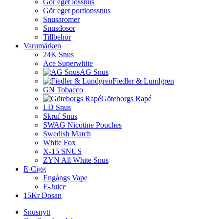
Gör eget lössnus
Gör eget portionssnus
Snusaromer
Snusdosor
Tillbehör
Varumärken
24K Snus
Ace Superwhite
AG Snus
Fiedler & Lundgren
GN Tobacco
Göteborgs Rapé
LD Snus
Skruf Snus
SWAG Nicotine Pouches
Swedish Match
White Fox
X-15 SNUS
ZYN All White Snus
E-Cigg
Engångs Vape
E-Juice
15Kr Dosan
Snusnytt