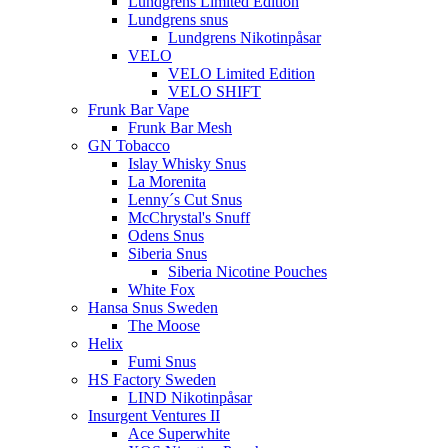
Lundgrens Limited Edition
Lundgrens snus
Lundgrens Nikotinpåsar
VELO
VELO Limited Edition
VELO SHIFT
Frunk Bar Vape
Frunk Bar Mesh
GN Tobacco
Islay Whisky Snus
La Morenita
Lenny´s Cut Snus
McChrystal's Snuff
Odens Snus
Siberia Snus
Siberia Nicotine Pouches
White Fox
Hansa Snus Sweden
The Moose
Helix
Fumi Snus
HS Factory Sweden
LIND Nikotinpåsar
Insurgent Ventures II
Ace Superwhite