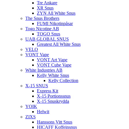
Tre Ankare
XR Snus
ZYN All White Snus
The Snus Brothers
FUMI Nikotinpåsar
Togo Nicotine AB
TOGO Snus
UAB GLOBAL SNUS
Greatest All White Snus
VELO
VONT Vape
VONT Art Vape
VONT Cube Vape
White Industries AB
Kelly White Snus
Kelly Collection
X-15 SNUS
Express Kit
X-15 Portionssnus
X-15 Snuskrydda
YOIK
Helwit
ZIXS
Hanssons Vitt Snus
HICAFF Koffeinsnus