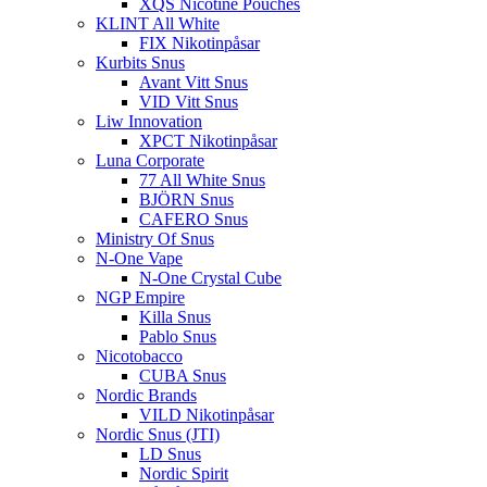
XQS Nicotine Pouches
KLINT All White
FIX Nikotinpåsar
Kurbits Snus
Avant Vitt Snus
VID Vitt Snus
Liw Innovation
XPCT Nikotinpåsar
Luna Corporate
77 All White Snus
BJÖRN Snus
CAFERO Snus
Ministry Of Snus
N-One Vape
N-One Crystal Cube
NGP Empire
Killa Snus
Pablo Snus
Nicotobacco
CUBA Snus
Nordic Brands
VILD Nikotinpåsar
Nordic Snus (JTI)
LD Snus
Nordic Spirit