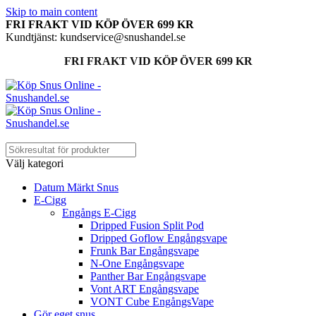
Skip to main content
FRI FRAKT VID KÖP ÖVER 699 KR
Kundtjänst: kundservice@snushandel.se
FRI FRAKT VID KÖP ÖVER 699 KR
Välj kategori
Datum Märkt Snus
E-Cigg
Engångs E-Cigg
Dripped Fusion Split Pod
Dripped Goflow Engångsvape
Frunk Bar Engångsvape
N-One Engångsvape
Panther Bar Engångsvape
Vont ART Engångsvape
VONT Cube EngångsVape
Gör eget snus