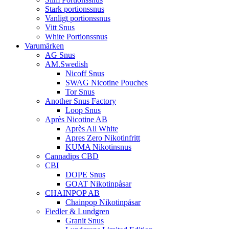
Stark portionssnus
Vanligt portionssnus
Vitt Snus
White Portionssnus
Varumärken
AG Snus
AM.Swedish
Nicoff Snus
SWAG Nicotine Pouches
Tor Snus
Another Snus Factory
Loop Snus
Après Nicotine AB
Après All White
Apres Zero Nikotinfritt
KUMA Nikotinsnus
Cannadips CBD
CBI
DOPE Snus
GOAT Nikotinpåsar
CHAINPOP AB
Chainpop Nikotinpåsar
Fiedler & Lundgren
Granit Snus