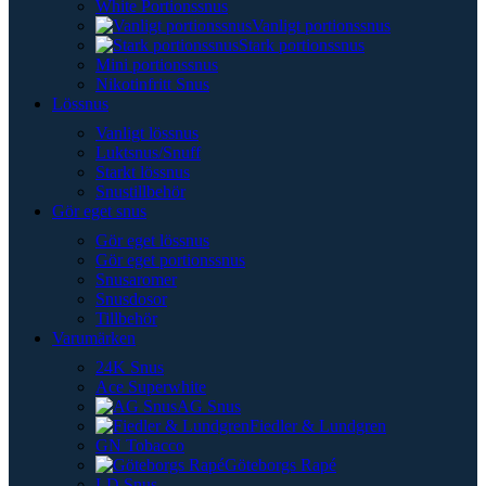
White Portionssnus
Vanligt portionssnus
Stark portionssnus
Mini portionssnus
Nikotinfritt Snus
Lössnus
Vanligt lössnus
Luktsnus/Snuff
Starkt lössnus
Snustillbehör
Gör eget snus
Gör eget lössnus
Gör eget portionssnus
Snusaromer
Snusdosor
Tillbehör
Varumärken
24K Snus
Ace Superwhite
AG Snus
Fiedler & Lundgren
GN Tobacco
Göteborgs Rapé
LD Snus