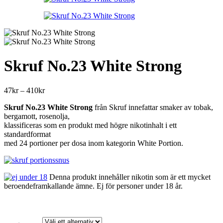
489kr
Skruf No.23 White Strong
Prisintervall:
47
kr
–
410
kr
47kr
Skruf No.23 White Strong
från Skruf innefattar smaker av tobak,
till
bergamott, rosenolja,
410kr
klassificeras som en produkt med högre nikotinhalt i ett
standardformat
med 24 portioner per dosa inom kategorin White Portion.
Denna produkt innehåller nikotin som är ett mycket
beroendeframkallande ämne. Ej för personer under 18 år.