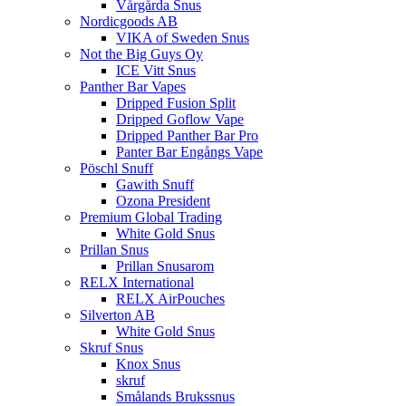
Vårgårda Snus
Nordicgoods AB
VIKA of Sweden Snus
Not the Big Guys Oy
ICE Vitt Snus
Panther Bar Vapes
Dripped Fusion Split
Dripped Goflow Vape
Dripped Panther Bar Pro
Panter Bar Engångs Vape
Pöschl Snuff
Gawith Snuff
Ozona President
Premium Global Trading
White Gold Snus
Prillan Snus
Prillan Snusarom
RELX International
RELX AirPouches
Silverton AB
White Gold Snus
Skruf Snus
Knox Snus
skruf
Smålands Brukssnus