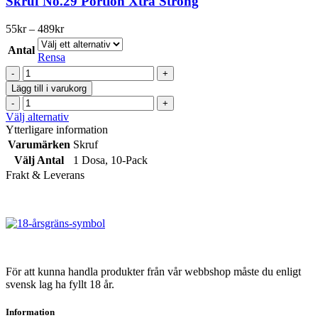
Skruf No.29 Portion Xtra Strong
flera
varianter.
Prisintervall:
55
kr
–
489
kr
De
55kr
olika
Antal
till
Rensa
alternativen
489kr
Skruf
kan
No.29
väljas
Lägg till i varukorg
Portion
på
Skruf
Xtra
produktsidan
No.29
Den
Välj alternativ
Strong
Portion
här
Ytterligare information
mängd
Xtra
produkten
Varumärken
Skruf
Strong
har
Välj Antal
1 Dosa
,
10-Pack
mängd
flera
Frakt & Leverans
varianter.
De
olika
alternativen
kan
väljas
på
produktsidan
För att kunna handla produkter från vår webbshop måste du enligt
svensk lag ha fyllt 18 år.
Information