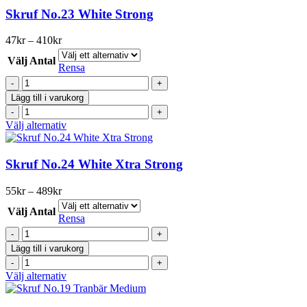
Skruf No.23 White Strong
Prisintervall:
47
kr
–
410
kr
47kr
Välj Antal
till
Rensa
410kr
Skruf
No.23
Lägg till i varukorg
White
Skruf
Strong
No.23
Den
Välj alternativ
mängd
White
här
Strong
produkten
mängd
har
Skruf No.24 White Xtra Strong
flera
varianter.
Prisintervall:
55
kr
–
489
kr
De
55kr
olika
Välj Antal
till
Rensa
alternativen
489kr
Skruf
kan
No.24
väljas
Lägg till i varukorg
White
på
Skruf
Xtra
produktsidan
No.24
Den
Välj alternativ
Strong
White
här
mängd
Xtra
produkten