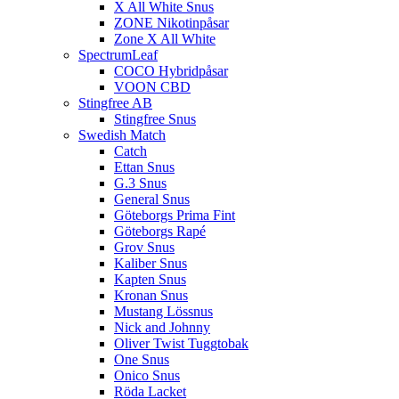
X All White Snus
ZONE Nikotinpåsar
Zone X All White
SpectrumLeaf
COCO Hybridpåsar
VOON CBD
Stingfree AB
Stingfree Snus
Swedish Match
Catch
Ettan Snus
G.3 Snus
General Snus
Göteborgs Prima Fint
Göteborgs Rapé
Grov Snus
Kaliber Snus
Kapten Snus
Kronan Snus
Mustang Lössnus
Nick and Johnny
Oliver Twist Tuggtobak
One Snus
Onico Snus
Röda Lacket