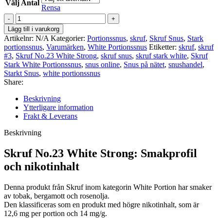
Välj Antal
Rensa
Skruf
No.23
Lägg till i varukorg
White
Artikelnr:
N/A
Kategorier:
Portionssnus
,
skruf
,
Skruf Snus
,
Stark
Strong
portionssnus
,
Varumärken
,
White Portionssnus
Etiketter:
skruf
,
skruf
mängd
#3
,
Skruf No.23 White Strong
,
skruf snus
,
skruf stark white
,
Skruf
Stark White Portionssnus
,
snus online
,
Snus på nätet
,
snushandel
,
Starkt Snus
,
white portionssnus
Share:
Beskrivning
Ytterligare information
Frakt & Leverans
Beskrivning
Skruf No.23 White Strong: Smakprofil
och nikotinhalt
Denna produkt från Skruf inom kategorin White Portion har smaker
av tobak, bergamott och rosenolja.
Den klassificeras som en produkt med högre nikotinhalt, som är
12,6 mg per portion och 14 mg/g.