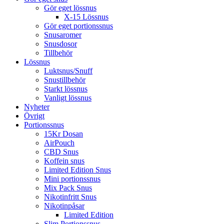
Gör eget lössnus
X-15 Lössnus
Gör eget portionssnus
Snusaromer
Snusdosor
Tillbehör
Lössnus
Luktsnus/Snuff
Snustillbehör
Starkt lössnus
Vanligt lössnus
Nyheter
Övrigt
Portionssnus
15Kr Dosan
AirPouch
CBD Snus
Koffein snus
Limited Edition Snus
Mini portionssnus
Mix Pack Snus
Nikotinfritt Snus
Nikotinpåsar
Limited Edition
Slim Portionssnus