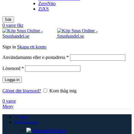
ZeroNito
ZiXS
Sök
0
varor
0
kr
Sign in
Skapa ett konto
Obligatoriskt
Användarnamn eller e-postadress
*
Obligatoriskt
Lösenord
*
Logga in
Glömt ditt lösenord?
Kom ihåg mig
0
varor
Meny
i Lager
Portionssnus
Vitt Snus