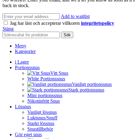
back in stock.
Add to waitlist
Jag har läst och accepterar villkoren
integritetspolicy
Stäng
Sök
Meny
Kategorier
i Lager
Portionssnus
Vitt Snus
White Portionssnus
Vanligt portionssnus
Stark portionssnus
Mini portionssnus
Nikotinfritt Snus
Lössnus
Vanligt lössnus
Luktsnus/Snuff
Starkt lössnus
Snustillbehör
Gör eget snus