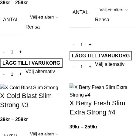
39
kr
–
259
kr
ANTAL
ANTAL
Rensa
Rensa
LÄGG TILL I VARUKORG
LÄGG TILL I VARUKORG
Välj alternativ
Välj alternativ
X Cold Blast Slim
X Berry Fresh Slim
Strong #3
Extra Strong #4
39
kr
–
259
kr
39
kr
–
259
kr