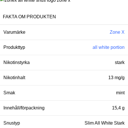
FAKTA OM PRODUKTEN
Varumärke
Zone X
Produkttyp
all white portion
Nikotinstyrka
stark
Nikotinhalt
13 mg/g
Smak
mint
Innehåll/förpackning
15,4 g
Snustyp
Slim All White Stark