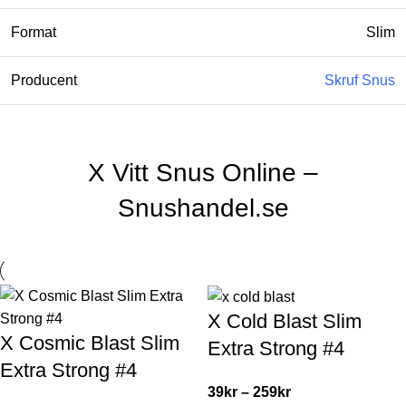
Format
Slim
Producent
Skruf Snus
X Vitt Snus Online –
Snushandel.se
X Cold Blast Slim
X Cosmic Blast Slim
Extra Strong #4
Extra Strong #4
39
kr
–
259
kr