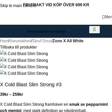
FRI FRAKT VID KÖP ÖVER 699 KR
Skip to main content
Me
Hem
Varumärken
Skruf Snus
Zone X All White
Tillbaka till produkter
X Cold Blast Slim Strong #3
39
kr
–
259
kr
X Cold Blast Slim Strong framhäver en
smak av pepparmint
och mentol
, med stark definition av nikotininhalt.