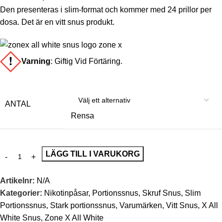
Den presenteras i slim-format och kommer med 24 prillor per
dosa. Det är en vitt snus produkt.
Varning
:
Giftig Vid Förtäring.
ANTAL
Rensa
LÄGG TILL I VARUKORG
Artikelnr:
N/A
Kategorier:
Nikotinpåsar
,
Portionssnus
,
Skruf Snus
,
Slim
Portionssnus
,
Stark portionssnus
,
Varumärken
,
Vitt Snus
,
X All
White Snus
,
Zone X All White