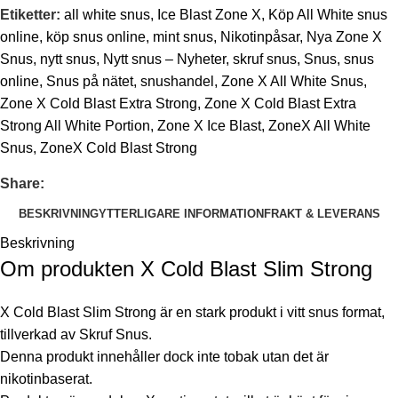
Etiketter:
all white snus
,
Ice Blast Zone X
,
Köp All White snus
online
,
köp snus online
,
mint snus
,
Nikotinpåsar
,
Nya Zone X
Snus
,
nytt snus
,
Nytt snus – Nyheter
,
skruf snus
,
Snus
,
snus
online
,
Snus på nätet
,
snushandel
,
Zone X All White Snus
,
Zone X Cold Blast Extra Strong
,
Zone X Cold Blast Extra
Strong All White Portion
,
Zone X Ice Blast
,
ZoneX All White
Snus
,
ZoneX Cold Blast Strong
Share:
BESKRIVNING
YTTERLIGARE INFORMATION
FRAKT & LEVERANS
Beskrivning
Om produkten X Cold Blast Slim Strong
X Cold Blast Slim Strong är en stark produkt i vitt snus format,
tillverkad av Skruf Snus.
Denna produkt innehåller dock inte tobak utan det är
nikotinbaserat.