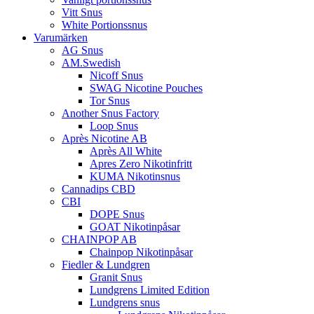
Vitt Snus
White Portionssnus
Varumärken
AG Snus
AM.Swedish
Nicoff Snus
SWAG Nicotine Pouches
Tor Snus
Another Snus Factory
Loop Snus
Après Nicotine AB
Après All White
Apres Zero Nikotinfritt
KUMA Nikotinsnus
Cannadips CBD
CBI
DOPE Snus
GOAT Nikotinpåsar
CHAINPOP AB
Chainpop Nikotinpåsar
Fiedler & Lundgren
Granit Snus
Lundgrens Limited Edition
Lundgrens snus