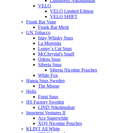
Lundgrens Nikotinpåsar
VELO
VELO Limited Edition
VELO SHIFT
Frunk Bar Vape
Frunk Bar Mesh
GN Tobacco
Islay Whisky Snus
La Morenita
Lenny´s Cut Snus
McChrystal's Snuff
Odens Snus
Siberia Snus
Siberia Nicotine Pouches
White Fox
Hansa Snus Sweden
The Moose
Helix
Fumi Snus
HS Factory Sweden
LIND Nikotinpåsar
Insurgent Ventures II
Ace Superwhite
XQS Nicotine Pouches
KLINT All White