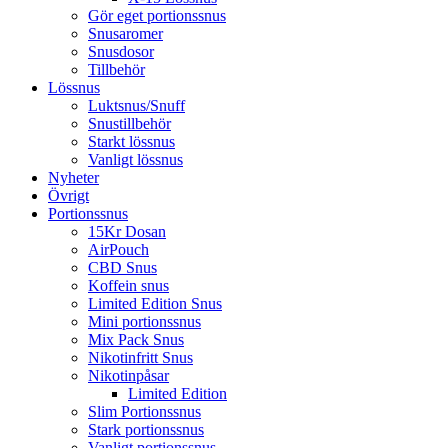
Gör eget portionssnus
Snusaromer
Snusdosor
Tillbehör
Lössnus
Luktsnus/Snuff
Snustillbehör
Starkt lössnus
Vanligt lössnus
Nyheter
Övrigt
Portionssnus
15Kr Dosan
AirPouch
CBD Snus
Koffein snus
Limited Edition Snus
Mini portionssnus
Mix Pack Snus
Nikotinfritt Snus
Nikotinpåsar
Limited Edition
Slim Portionssnus
Stark portionssnus
Vanligt portionssnus