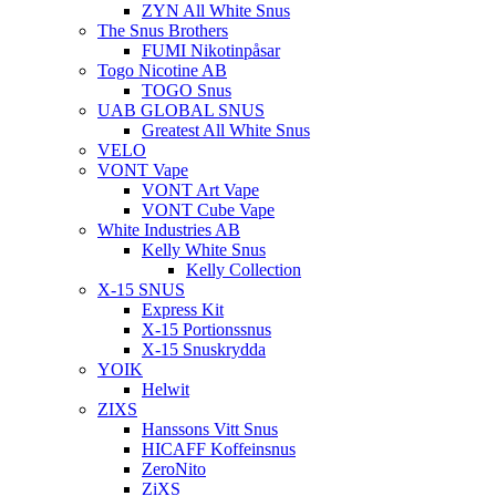
ZYN All White Snus
The Snus Brothers
FUMI Nikotinpåsar
Togo Nicotine AB
TOGO Snus
UAB GLOBAL SNUS
Greatest All White Snus
VELO
VONT Vape
VONT Art Vape
VONT Cube Vape
White Industries AB
Kelly White Snus
Kelly Collection
X-15 SNUS
Express Kit
X-15 Portionssnus
X-15 Snuskrydda
YOIK
Helwit
ZIXS
Hanssons Vitt Snus
HICAFF Koffeinsnus
ZeroNito
ZiXS