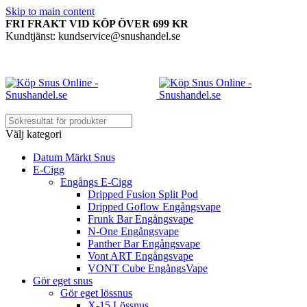
Skip to main content
FRI FRAKT VID KÖP ÖVER 699 KR
Kundtjänst: kundservice@snushandel.se
Välj kategori
Datum Märkt Snus
E-Cigg
Engångs E-Cigg
Dripped Fusion Split Pod
Dripped Goflow Engångsvape
Frunk Bar Engångsvape
N-One Engångsvape
Panther Bar Engångsvape
Vont ART Engångsvape
VONT Cube EngångsVape
Gör eget snus
Gör eget lössnus
X-15 Lössnus