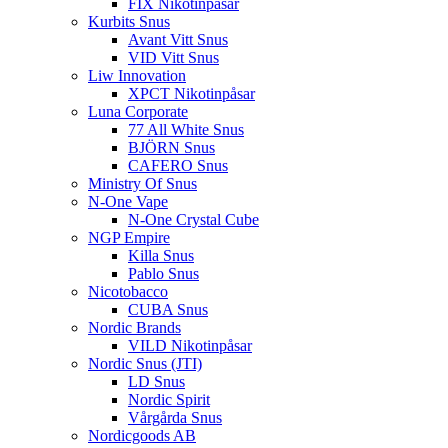
FIX Nikotinpåsar
Kurbits Snus
Avant Vitt Snus
VID Vitt Snus
Liw Innovation
XPCT Nikotinpåsar
Luna Corporate
77 All White Snus
BJÖRN Snus
CAFERO Snus
Ministry Of Snus
N-One Vape
N-One Crystal Cube
NGP Empire
Killa Snus
Pablo Snus
Nicotobacco
CUBA Snus
Nordic Brands
VILD Nikotinpåsar
Nordic Snus (JTI)
LD Snus
Nordic Spirit
Vårgårda Snus
Nordicgoods AB