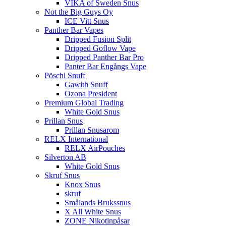
VIKA of Sweden Snus
Not the Big Guys Oy
ICE Vitt Snus
Panther Bar Vapes
Dripped Fusion Split
Dripped Goflow Vape
Dripped Panther Bar Pro
Panter Bar Engångs Vape
Pöschl Snuff
Gawith Snuff
Ozona President
Premium Global Trading
White Gold Snus
Prillan Snus
Prillan Snusarom
RELX International
RELX AirPouches
Silverton AB
White Gold Snus
Skruf Snus
Knox Snus
skruf
Smålands Brukssnus
X All White Snus
ZONE Nikotinpåsar