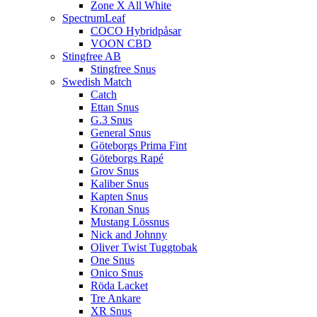
Zone X All White
SpectrumLeaf
COCO Hybridpåsar
VOON CBD
Stingfree AB
Stingfree Snus
Swedish Match
Catch
Ettan Snus
G.3 Snus
General Snus
Göteborgs Prima Fint
Göteborgs Rapé
Grov Snus
Kaliber Snus
Kapten Snus
Kronan Snus
Mustang Lössnus
Nick and Johnny
Oliver Twist Tuggtobak
One Snus
Onico Snus
Röda Lacket
Tre Ankare
XR Snus