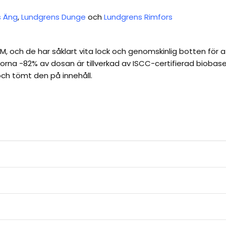
s Äng
,
Lundgrens Dunge
och
Lundgrens Rimfors
 och de har såklart vita lock och genomskinlig botten för at
rna -82% av dosan är tillverkad av ISCC-certifierad biobase
och tömt den på innehåll.