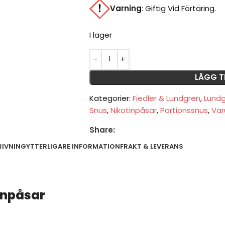
Varning
:
Giftig Vid Förtäring.
I lager
LÄGG T
Kategorier:
Fiedler & Lundgren
,
Lundg
Snus
,
Nikotinpåsar
,
Portionssnus
,
Var
Share:
RIVNING
YTTERLIGARE INFORMATION
FRAKT & LEVERANS
inpåsar