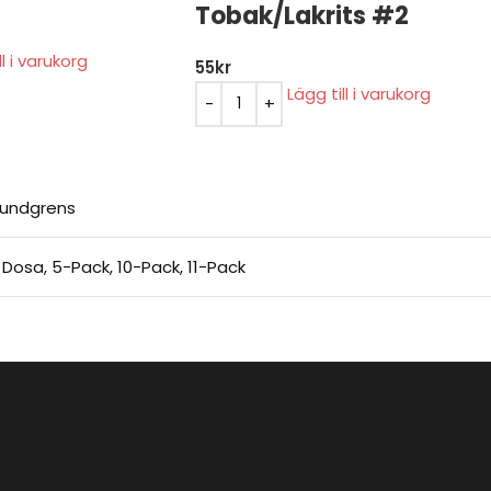
Tobak/Lakrits #2
ll i varukorg
55
kr
Lägg till i varukorg
Lundgrens
1 Dosa
,
5-Pack
,
10-Pack
,
11-Pack