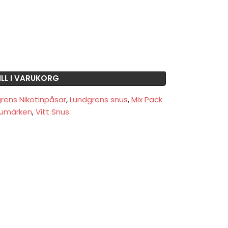
ILL I VARUKORG
rens Nikotinpåsar
,
Lundgrens snus
,
Mix Pack
umärken
,
Vitt Snus