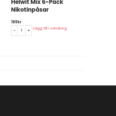
Helwit Mix 6-Pack
Nikotinpåsar
189
kr
Lägg till i varukorg