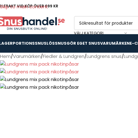
RI FRAKT VID KÖP ÖVER 699 KR
Skip to main content
VÄLJ KATEGORI
 LAGER
PORTIONSSNUS
LÖSSNUS
GÖR EGET SNUS
VARUMÄRKEN
E-C
Hem
Varumärken
Fiedler & Lundgren
Lundgrens snus
Lundg