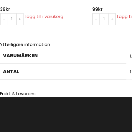
39
kr
99
kr
Lägg till i varukorg
Lägg ti
Ytterligare information
VARUMÄRKEN
ANTAL
Frakt & Leverans