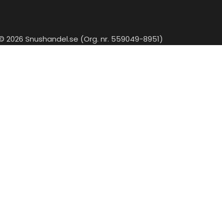
© 2026 Snushandel.se (Org. nr. 559049-8951)