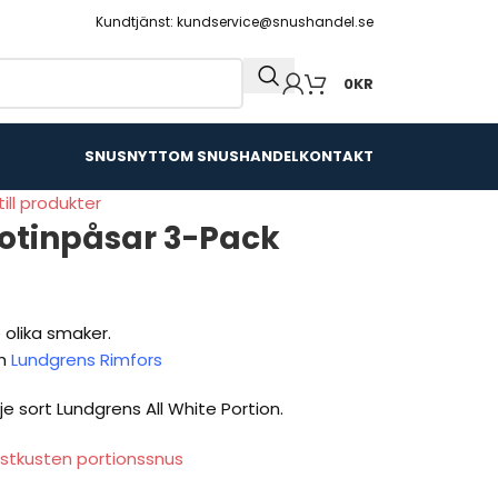
Kundtjänst: kundservice@snushandel.se
0
KR
SNUSNYTT
OM SNUSHANDEL
KONTAKT
till produkter
otinpåsar 3-Pack
 olika smaker.
h
Lundgrens Rimfors
je sort Lundgrens All White Portion.