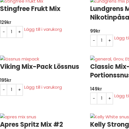
Stingfree Frukt Mix
Lundgrens 
Nikotinpåsa
129
kr
Lägg till i varukorg
99
kr
Lägg ti
Viking Mix-Pack Lössnus
Classic Mix
Portionssnu
195
kr
Lägg till i varukorg
149
kr
Lägg ti
Apres Spritz Mix #2
Kelly Strong