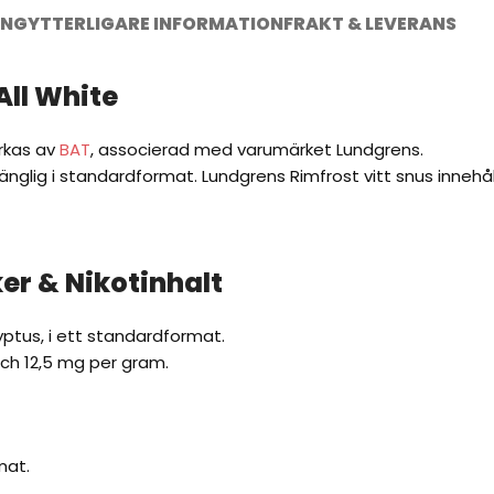
ING
YTTERLIGARE INFORMATION
FRAKT & LEVERANS
ll White
erkas av
BAT
, associerad med varumärket Lundgrens.
gänglig i standardformat. Lundgrens Rimfrost vitt snus inneh
er & Nikotinhalt
tus, i ett standardformat.
och 12,5 mg per gram.
mat.