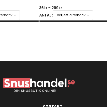
36
kr
–
299
kr
ANTAL
VÄLJ ALTERNATIV
KONTAKT