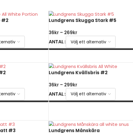
 #2
Lundgrens Skugga Stark #5
36
kr
–
269
kr
ANTAL
VÄLJ ALTERNATIV
 #2
Lundgrens Kvällsbris #2
36
kr
–
299
kr
ANTAL
VÄLJ ALTERNATIV
natt #3
Lundgrens Månskära