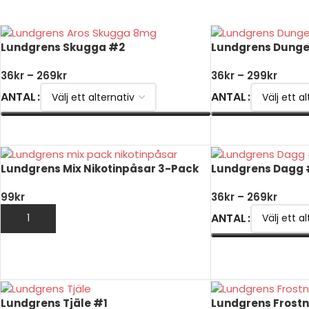
Lundgrens Skugga #2
Lundgrens Dunge
36
kr
–
269
kr
36
kr
–
299
kr
ANTAL
ANTAL
VÄLJ ALTERNATIV
VÄLJ ALTERNATIV
Lundgrens Mix Nikotinpåsar 3-Pack
Lundgrens Dagg
99
kr
36
kr
–
269
kr
ANTAL
LÄGG TILL I VARUKORG
VÄLJ ALTERNATIV
Lundgrens Tjäle #1
Lundgrens Frost