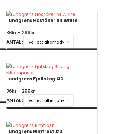
Lundgrens Höståker All White
36
kr
–
299
kr
ANTAL
VÄLJ ALTERNATIV
Lundgrens Fjällskog #2
36
kr
–
299
kr
ANTAL
VÄLJ ALTERNATIV
Lundgrens Rimfrost #3