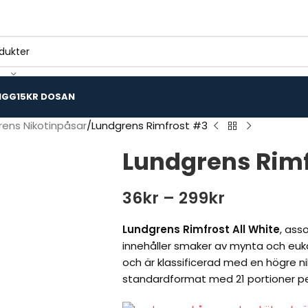
IGG
15KR DOSAN
rens Nikotinpåsar
Lundgrens Rimfrost #3
Lundgrens Rimf
36
kr
–
299
kr
Lundgrens Rimfrost All White
, ass
innehåller smaker av mynta och euk
och är klassificerad med en högre ni
standardformat med 21 portioner pe