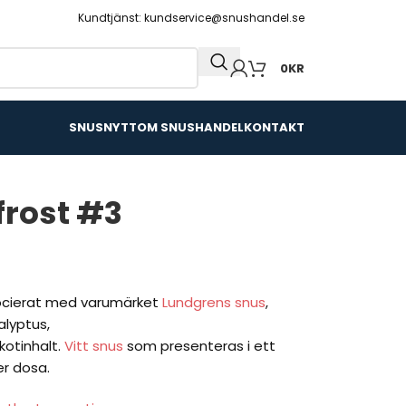
Kundtjänst: kundservice@snushandel.se
0
KR
SNUSNYTT
OM SNUSHANDEL
KONTAKT
rost #3
ocierat med varumärket
Lundgrens snus
,
alyptus,
kotinhalt.
Vitt snus
som presenteras i ett
r dosa.