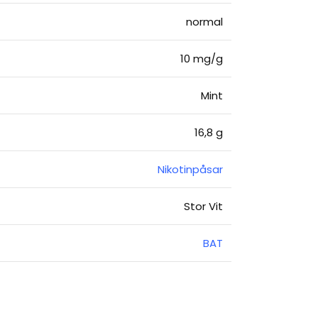
normal
10 mg/g
Mint
16,8 g
Nikotinpåsar
Stor Vit
BAT