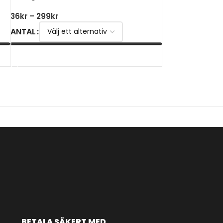
36
kr
–
299
kr
ANTAL
VÄLJ ALTERNATIV
BETALA SÄKERT MED