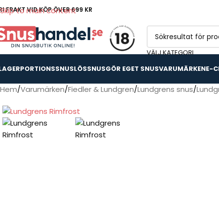
RI FRAKT VID KÖP ÖVER 699 KR
Skip to main content
VÄLJ KATEGORI
 LAGER
PORTIONSSNUS
LÖSSNUS
GÖR EGET SNUS
VARUMÄRKEN
E-C
Hem
Varumärken
Fiedler & Lundgren
Lundgrens snus
Lundg