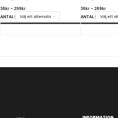
36
kr
–
299
kr
36
kr
–
269
kr
ANTAL
ANTAL
VÄLJ ALTERNATIV
VÄLJ ALTERNATIV
INFORMATION