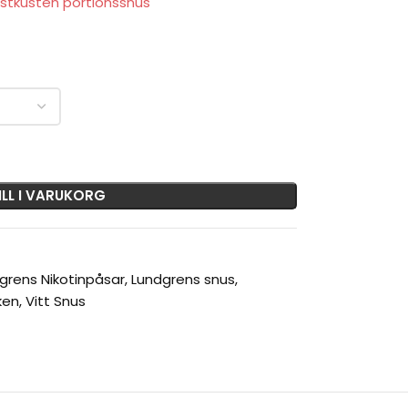
ILL I VARUKORG
grens Nikotinpåsar
,
Lundgrens snus
,
ken
,
Vitt Snus