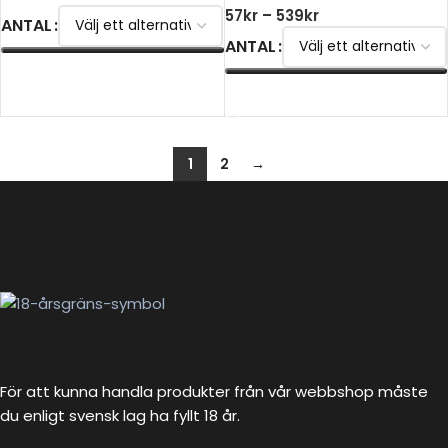
57
kr
–
539
kr
ANTAL
ANTAL
VÄLJ ALTERNATIV
VÄLJ ALTERNATIV
1
2
→
För att kunna handla produkter från vår webbshop måste
du enligt svensk lag ha fyllt 18 år.