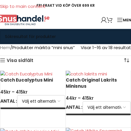
FRI FRAKT VID KÖP ÖVER 699 KR
Skip to main content
ME
Hem
Produkter märkta ”mini snus”
Visar 1–16 av 18 resultat
Visa sidfält
Catch Eucalyptus Mini
Catch Original Lakrits
Minisnus
45
kr
–
415
kr
44
kr
–
415
kr
ANTAL
ANTAL
VÄLJ ALTERNATIV
VÄLJ ALTERNATIV