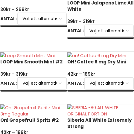
LOOP Mini Jalapeno Lime All
White
30
kr
–
269
kr
ANTAL
39
kr
–
319
kr
ANTAL
VÄLJ ALTERNATIV
VÄLJ ALTERNATIV
LOOP Mini Smooth Mint #2
ON! Coffee 6 mg Dry Mini
39
kr
–
319
kr
42
kr
–
189
kr
ANTAL
ANTAL
VÄLJ ALTERNATIV
VÄLJ ALTERNATIV
On! Grapefruit Spritz #2
Siberia All White Extremely
Strong
42
kr
–
189
kr