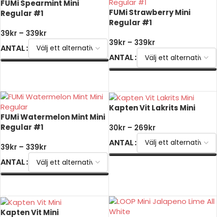
FUMi Spearmint Mini
FUMi Strawberry Mini
Regular #1
Regular #1
39
kr
–
339
kr
39
kr
–
339
kr
ANTAL
ANTAL
VÄLJ ALTERNATIV
VÄLJ ALTERNATIV
Kapten Vit Lakrits Mini
FUMi Watermelon Mint Mini
Regular #1
30
kr
–
269
kr
ANTAL
39
kr
–
339
kr
ANTAL
VÄLJ ALTERNATIV
VÄLJ ALTERNATIV
Kapten Vit Mini