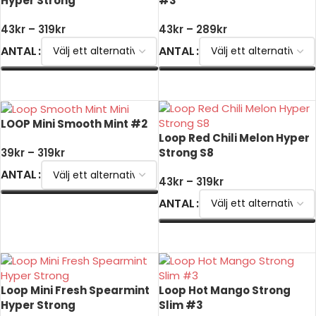
Hyper Strong
#3
43
kr
–
319
kr
43
kr
–
289
kr
ANTAL
ANTAL
VÄLJ ALTERNATIV
VÄLJ ALTERNATIV
LOOP Mini Smooth Mint #2
Loop Red Chili Melon Hyper
Strong S8
39
kr
–
319
kr
ANTAL
43
kr
–
319
kr
ANTAL
VÄLJ ALTERNATIV
VÄLJ ALTERNATIV
Loop Mini Fresh Spearmint
Loop Hot Mango Strong
Hyper Strong
Slim #3