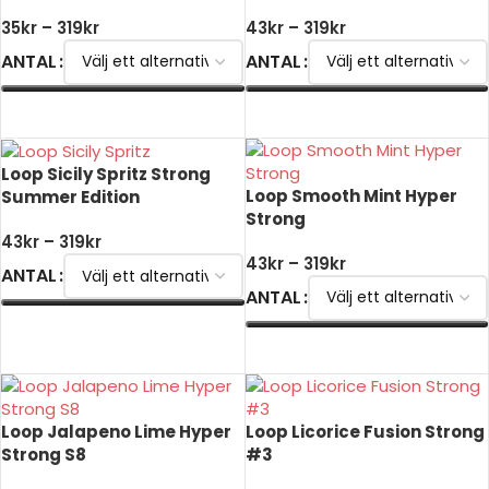
35
kr
–
319
kr
43
kr
–
319
kr
ANTAL
ANTAL
VÄLJ ALTERNATIV
VÄLJ ALTERNATIV
Loop Sicily Spritz Strong
Loop Smooth Mint Hyper
Summer Edition
Strong
43
kr
–
319
kr
43
kr
–
319
kr
ANTAL
ANTAL
VÄLJ ALTERNATIV
VÄLJ ALTERNATIV
Loop Jalapeno Lime Hyper
Loop Licorice Fusion Strong
Strong S8
#3