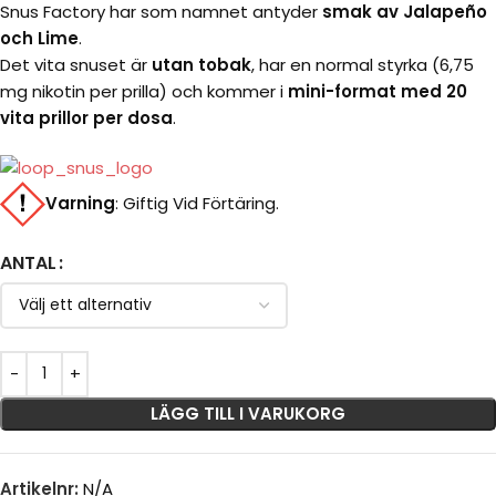
Snus Factory har som namnet antyder
smak av Jalapeño
och Lime
.
Det vita snuset är
utan tobak
, har en normal styrka (6,75
mg nikotin per prilla) och kommer i
mini-format med 20
vita prillor per dosa
.
Varning
:
Giftig Vid Förtäring.
ANTAL
LÄGG TILL I VARUKORG
Artikelnr:
N/A