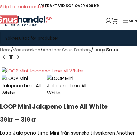
FRI FRAKT VID KÖP ÖVER 699 KR
Skip to main content
ME
Hem
Varumärken
Another Snus Factory
Loop Snus
LOOP Mini Jalapeno Lime All White
39
kr
–
319
kr
Loop Jalapeno Lime Mini
från svenska tillverkaren Another