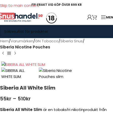
FRI FRAKT VID KÖP ÖVER 699 KR
Skip to main content
ME
Hem
Varumärken
GN Tobacco
Siberia Snus
Siberia Nicotine Pouches
Siberia All White Slim
55
kr
–
510
kr
Siberia All White Slim
är en tobaksfri nikotinprodukt från