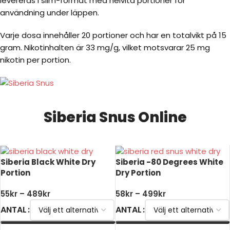
levereras i slim-format med helvita portioner för
användning under läppen.
Varje dosa innehåller 20 portioner och har en totalvikt på 15
gram. Nikotinhalten är 33 mg/g, vilket motsvarar 25 mg
nikotin per portion.
Siberia Snus Online
Siberia Black White Dry
Siberia -80 Degrees White
Portion
Dry Portion
55
kr
–
489
kr
58
kr
–
499
kr
ANTAL
ANTAL