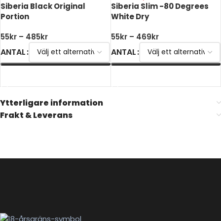
Siberia Black Original
Siberia Slim -80 Degrees
Portion
White Dry
55
kr
–
485
kr
55
kr
–
469
kr
ANTAL
ANTAL
VÄLJ ALTERNATIV
VÄLJ ALTERNATIV
Ytterligare information
Frakt & Leverans