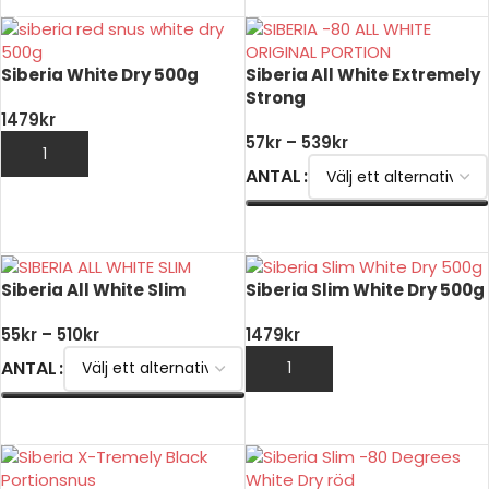
Siberia White Dry 500g
Siberia All White Extremely
Strong
1479
kr
57
kr
–
539
kr
LÄGG TILL I VARUKORG
ANTAL
VÄLJ ALTERNATIV
Siberia All White Slim
Siberia Slim White Dry 500g
55
kr
–
510
kr
1479
kr
ANTAL
LÄGG TILL I VARUKORG
VÄLJ ALTERNATIV