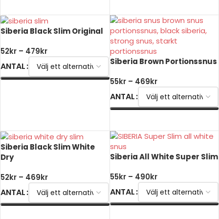
VÄLJ ALTERNATIV
VÄLJ ALTERNATIV
Siberia Black Slim Original
52
kr
–
479
kr
Siberia Brown Portionssnus
ANTAL
55
kr
–
469
kr
VÄLJ ALTERNATIV
ANTAL
VÄLJ ALTERNATIV
Siberia Black Slim White
Siberia All White Super Slim
Dry
55
kr
–
490
kr
52
kr
–
469
kr
ANTAL
ANTAL
VÄLJ ALTERNATIV
VÄLJ ALTERNATIV