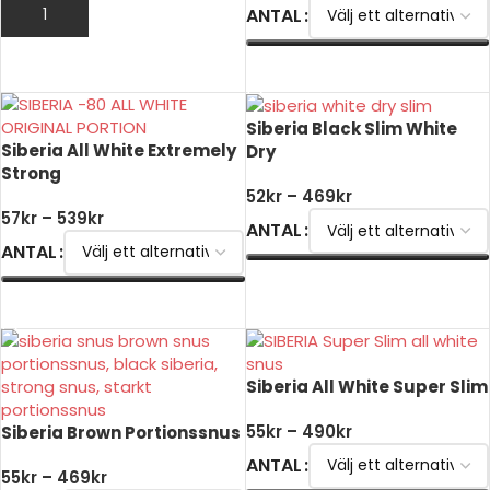
ANTAL
LÄGG TILL I VARUKORG
VÄLJ ALTERNATIV
Siberia Black Slim White
Siberia All White Extremely
Dry
Strong
52
kr
–
469
kr
57
kr
–
539
kr
ANTAL
ANTAL
VÄLJ ALTERNATIV
VÄLJ ALTERNATIV
Siberia All White Super Slim
55
kr
–
490
kr
Siberia Brown Portionssnus
ANTAL
55
kr
–
469
kr