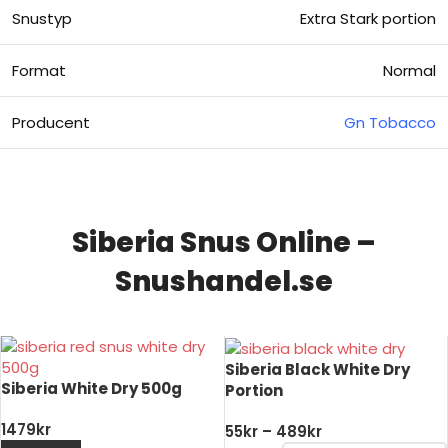
Snustyp
Extra Stark portion
Format
Normal
Producent
Gn Tobacco
Siberia Snus Online –
Snushandel.se
Siberia Black White Dry
Siberia White Dry 500g
Portion
1479
kr
55
kr
–
489
kr