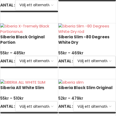
ANTAL
VÄLJ ALTERNATIV
VÄLJ ALTERNATIV
Siberia Black Original
Siberia Slim -80 Degrees
Portion
White Dry
55
kr
–
485
kr
55
kr
–
469
kr
ANTAL
ANTAL
VÄLJ ALTERNATIV
VÄLJ ALTERNATIV
Siberia All White Slim
Siberia Black Slim Original
55
kr
–
510
kr
52
kr
–
479
kr
ANTAL
ANTAL