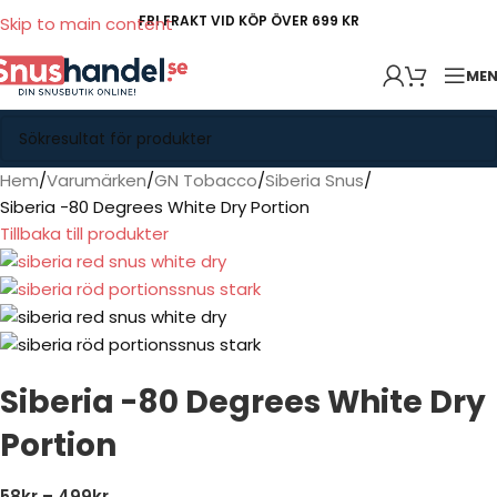
FRI FRAKT VID KÖP ÖVER 699 KR
Skip to main content
ME
Hem
Varumärken
GN Tobacco
Siberia Snus
Siberia -80 Degrees White Dry Portion
Tillbaka till produkter
Siberia -80 Degrees White Dry
Portion
58
kr
–
499
kr