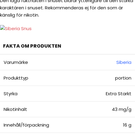
Den låga fukthalten i snuset bidrar ytterligare till den starka
karaktären i snuset. Rekommenderas ej för den som är
känslig för nikotin.
FAKTA OM PRODUKTEN
Varumärke
Siberia
Produkttyp
portion
Styrka
Extra Starkt
Nikotinhalt
43 mg/g
Innehåll/förpackning
16 g