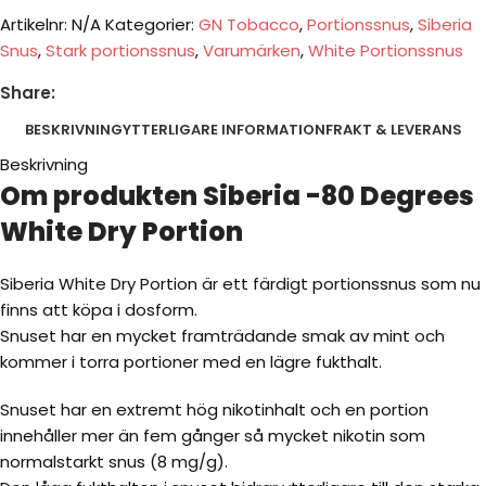
Artikelnr:
N/A
Kategorier:
GN Tobacco
,
Portionssnus
,
Siberia
Snus
,
Stark portionssnus
,
Varumärken
,
White Portionssnus
Share:
BESKRIVNING
YTTERLIGARE INFORMATION
FRAKT & LEVERANS
Beskrivning
Om produkten Siberia -80 Degrees
White Dry Portion
Siberia White Dry Portion är ett färdigt portionssnus som nu
finns att köpa i dosform.
Snuset har en mycket framträdande smak av mint och
kommer i torra portioner med en lägre fukthalt.
Snuset har en extremt hög nikotinhalt och en portion
innehåller mer än fem gånger så mycket nikotin som
normalstarkt snus (8 mg/g).