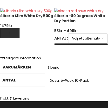
VÄLJ ALTERNATIV
VÄLJ ALTERNATIV
Siberia Slim White Dry 500g
Siberia -80 Degrees White
Dry Portion
1479
kr
58
kr
–
499
kr
LÄGG TILL I VARUKORG
ANTAL
VÄLJ ALTERNATIV
Ytterligare information
VARUMÄRKEN
Siberia
ANTAL
1 Dosa
,
5-Pack
,
10-Pack
Frakt & Leverans