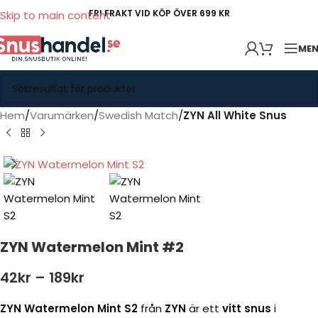
FRI FRAKT VID KÖP ÖVER 699 KR
Skip to main content
ME
Hem
Varumärken
Swedish Match
ZYN All White Snus
ZYN Watermelon Mint #2
42
kr
–
189
kr
ZYN Watermelon Mint S2
från
ZYN
är ett
vitt snus
i