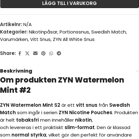
LÄGG TILL I VARUKORG
Artikelnr:
N/A
Kategorier:
Nikotinpåsar
,
Portionssnus
,
Swedish Match
,
Varumärken
,
Vitt Snus
,
ZYN All White Snus
Share:
Beskrivning
Om produkten ZYN Watermelon
Mint #2
ZYN Watermelon Mint S2
är ett
vitt snus
från
Swedish
Match
som ingår i serien
ZYN Nicotine Pouches
. Produkten
är helt
tobaksfri
men innehåller
nikotin
,
och levereras i ett praktiskt
slim-format
. Den är klassad
som
normal styrka
, vilket gör den perfekt för användare