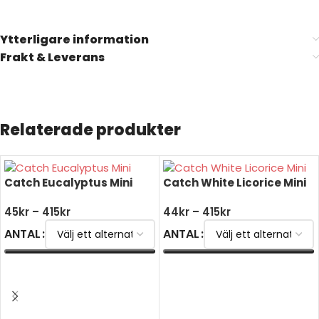
Ytterligare information
Frakt & Leverans
Relaterade produkter
Catch Eucalyptus Mini
Catch White Licorice Mini
45
kr
–
415
kr
44
kr
–
415
kr
ANTAL
ANTAL
VÄLJ ALTERNATIV
VÄLJ ALTERNATIV