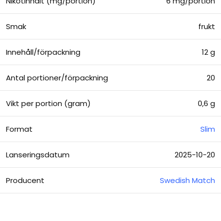
Nikotinhalt (mg/portion)
6 mg/portion
Smak
frukt
Innehåll/förpackning
12 g
Antal portioner/förpackning
20
Vikt per portion (gram)
0,6 g
Format
Slim
Lanseringsdatum
2025-10-20
Producent
Swedish Match