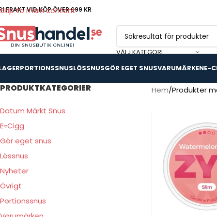
RI FRAKT VID KÖP ÖVER 699 KR
Skip to main content
VÄLJ KATEGORI
 LAGER
PORTIONSSNUS
LÖSSNUS
GÖR EGET SNUS
VARUMÄRKEN
E-C
PRODUKTKATEGORIER
Hem
Produkter m
Datum Märkt Snus
E-Cigg
Gör eget snus
Lössnus
Nyheter
Övrigt
Portionssnus
Varumärken