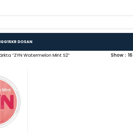
IGG
15KR DOSAN
ärkta ”ZYN Watermelon Mint S2”
Show
16