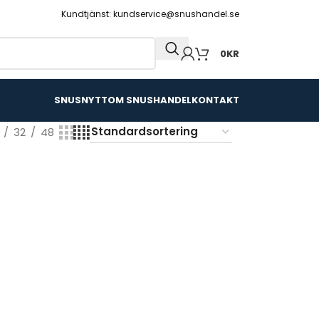
Kundtjänst: kundservice@snushandel.se
0
KR
SNUSNYTT
OM SNUSHANDEL
KONTAKT
32
48