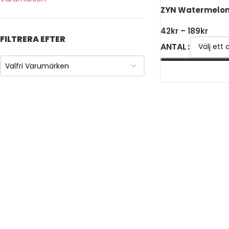
ZYN Watermelon
42
kr
–
189
kr
FILTRERA EFTER
ANTAL
Valfri Varumärken
VÄLJ ALTERNATIV