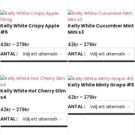
VÄLJ ALTERNATIV
Kelly White Crispy Apple
Kelly White Cucumber Mint
#5
Mini s3
42
kr
–
279
kr
42
kr
–
279
kr
ANTAL
ANTAL
VÄLJ ALTERNATIV
VÄLJ ALTERNATIV
Kelly White Minty Grape #5
Kelly White Hot Cherry Slim
s4
42
kr
–
279
kr
ANTAL
42
kr
–
279
kr
ANTAL
VÄLJ ALTERNATIV
VÄLJ ALTERNATIV