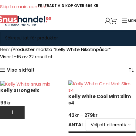
FRI FRAKT VID KÖP ÖVER 699 KR
Skip to main content
ME
Hem
Produkter märkta ”Kelly White Nikotinpåsar”
Visar 1–16 av 22 resultat
Visa sidfält
Kelly Strong Mix
Kelly White Cool Mint Slim
s4
99
kr
LÄGG TILL I VARUKORG
42
kr
–
279
kr
ANTAL