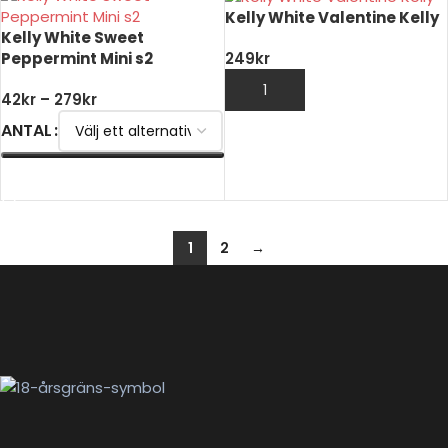
Kelly White Valentine Kelly
Kelly White Sweet
Peppermint Mini s2
249
kr
LÄGG TILL I VARUKORG
42
kr
–
279
kr
ANTAL
VÄLJ ALTERNATIV
1
2
→