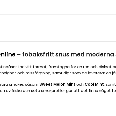
Online
– tobaksfritt snus med moderna
otinpåsar i helvitt format, framtagna för en ren och diskret
 rinnighet och missfärgning, samtidigt som de levererar en 
pulära smaker, såsom
Sweet Melon Mint
och
Cool Mint
, samt
n av friska och söta smakprofiler gör att det finns något för
Billigt snus på nätet