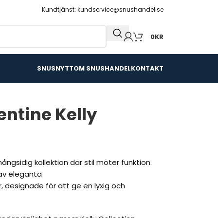
Kundtjänst: kundservice@snushandel.se
0
KR
SNUSNYTT
OM SNUSHANDEL
KONTAKT
entine Kelly
ångsidig kollektion där stil möter funktion.
 av eleganta
r, designade för att ge en lyxig och