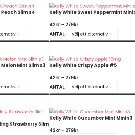
 Peach Slim s4
Kelly White Sweet Peppermint Mini 
42
kr
–
279
kr
ANTAL
VÄLJ ALTERNATIV
 Melon Mint Slim s3
Kelly White Crispy Apple #5
42
kr
–
279
kr
ANTAL
VÄLJ ALTERNATIV
Kelly White Cucumber Mint Mini s3
ling Strawberry Slim
42
kr
–
279
kr