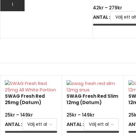
LÄGG TILL I VARUKORG
42
kr
–
279
kr
ANTAL
VÄLJ ALTERNATIV
SWAG Fresh Red
SWAG Fresh Red Slim
SW
25mg (Datum)
12mg (Datum)
12
25
kr
–
149
kr
25
kr
–
149
kr
25
ANTAL
ANTAL
AN