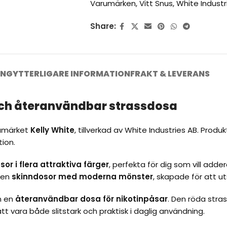
Varumärken
,
Vitt Snus
,
White Industr
Share:
ING
YTTERLIGARE INFORMATION
FRAKT & LEVERANS
 och återanvändbar strassdosa
arumärket
Kelly White
, tillverkad av White Industries AB. Produk
ion.
or i flera attraktiva färger
, perfekta för dig som vill adde
ven
skinndosor med moderna mönster
, skapade för att ut
m en
återanvändbar dosa för nikotinpåsar
. Den röda stras
tt vara både slitstark och praktisk i daglig användning.