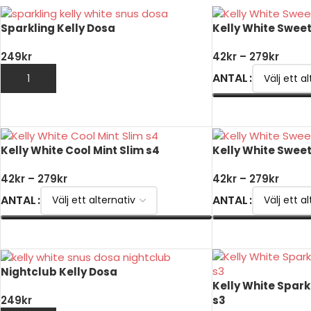
Sparkling Kelly Dosa
Kelly White Sweet
249
kr
42
kr
–
279
kr
ANTAL
LÄGG TILL I VARUKORG
VÄLJ ALTERNATIV
Kelly White Cool Mint Slim s4
Kelly White Sweet
42
kr
–
279
kr
42
kr
–
279
kr
ANTAL
ANTAL
VÄLJ ALTERNATIV
VÄLJ ALTERNATIV
Nightclub Kelly Dosa
Kelly White Spark
s3
249
kr