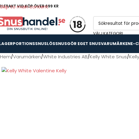
RI FRAKT VID KÖP ÖVER 699 KR
Skip to main content
VÄLJ KATEGORI
 LAGER
PORTIONSSNUS
LÖSSNUS
GÖR EGET SNUS
VARUMÄRKEN
E-C
Hem
Varumärken
White Industries AB
Kelly White Snus
Kell