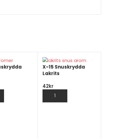
uskrydda
X-15 Snuskrydda
Lakrits
42
kr
LÄGG TILL I VARUKORG
LÄGG TILL I VARUKORG
X-15 Snuskr
Rappmix
42
kr