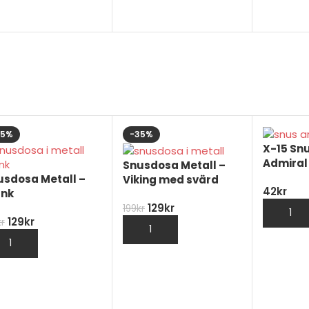
ÄLJ ALTERNATIV
VÄLJ ALTERNATIV
35%
-35%
X-15 Sn
Admiral
Snusdosa Metall –
usdosa Metall –
Viking med svärd
42
kr
ank
129
kr
199
kr
129
kr
kr
LÄGG TILL I VARUKORG
LÄGG TILL I VARUKORG