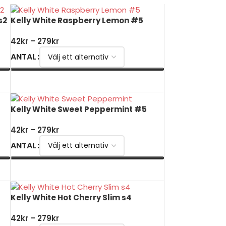
s2
Kelly White Raspberry Lemon #5
42
kr
–
279
kr
ANTAL
VÄLJ ALTERNATIV
Kelly White Sweet Peppermint #5
42
kr
–
279
kr
ANTAL
VÄLJ ALTERNATIV
Kelly White Hot Cherry Slim s4
42
kr
–
279
kr