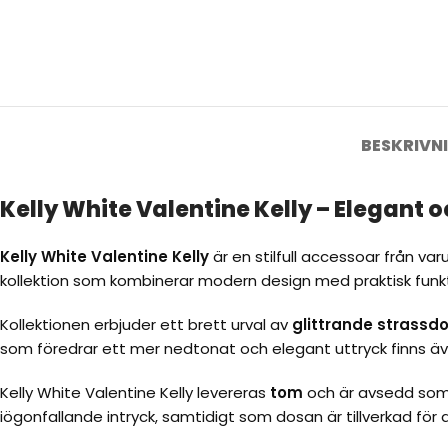
BESKRIVN
Kelly White Valentine Kelly – Elegant
Kelly White Valentine Kelly
är en stilfull accessoar från v
kollektion som kombinerar modern design med praktisk funkt
Kollektionen erbjuder ett brett urval av
glittrande strassdos
som föredrar ett mer nedtonat och elegant uttryck finns ä
Kelly White Valentine Kelly levereras
tom
och är avsedd so
iögonfallande intryck, samtidigt som dosan är tillverkad för a