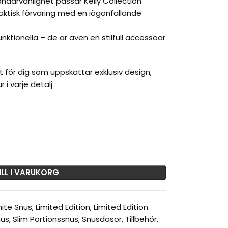
ndarvänlighet passar Kelly Collection
raktisk förvaring med en iögonfallande
nktionella – de är även en stilfull accessoar
et för dig som uppskattar exklusiv design,
i varje detalj.
ILL I VARUKORG
hite Snus
,
Limited Edition
,
Limited Edition
nus
,
Slim Portionssnus
,
Snusdosor
,
Tillbehör
,