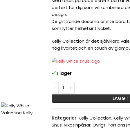
Med fokus på både estetik och anvä
perfekt för dig som vill kombinera p
design.
De glittrande dosorna är inte bara fu
som lyfter helhetsintrycket.
Kelly Collection är det självklara val
hög kvalitet och en touch av glamour 
I lager
LÄGG T
Kategorier:
Kelly Collection
,
Kelly W
Snus
,
Nikotinpåsar
,
Övrigt
,
Portionss