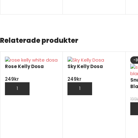
VÄLJ ALTERNATIV
VÄLJ ALTERNATIV
V
Relaterade produkter
-
Rose Kelly Dosa
Sky Kelly Dosa
249
kr
249
kr
Sn
Bl
LÄGG TILL I VARUKORG
LÄGG TILL I VARUKORG
199