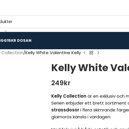
IGG
15KR DOSAN
y Collection
Kelly White Valentine Kelly
Kelly White Val
249
kr
Kelly Collection
är en exklusiv och m
Serien erbjuder ett brett sortiment
strassdosor
i flera skimrande färge
glamorös känsla i vardagen.