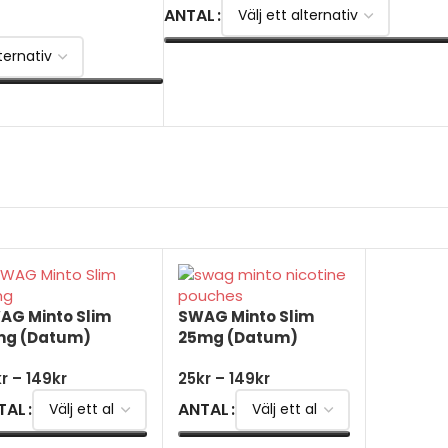
ANTAL
VÄLJ ALTERNATIV
AG Minto Slim
SWAG Minto Slim
mg (Datum)
25mg (Datum)
kr
–
149
kr
25
kr
–
149
kr
TAL
ANTAL