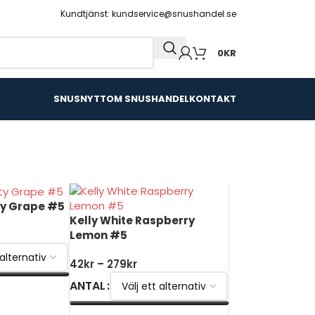
Kundtjänst: kundservice@snushandel.se
0
KR
SNUSNYTT
OM SNUSHANDEL
KONTAKT
ty Grape #5
Kelly White Raspberry
Lemon #5
42
kr
–
279
kr
ANTAL
V