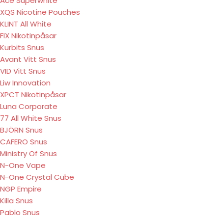
Ace Superwhite
XQS Nicotine Pouches
KLINT All White
FIX Nikotinpåsar
Kurbits Snus
Avant Vitt Snus
VID Vitt Snus
Liw Innovation
XPCT Nikotinpåsar
Luna Corporate
77 All White Snus
BJÖRN Snus
CAFERO Snus
Ministry Of Snus
N-One Vape
N-One Crystal Cube
NGP Empire
Killa Snus
Pablo Snus