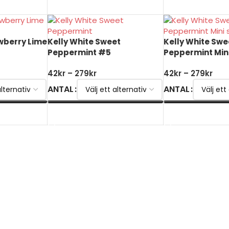
wberry Lime
Kelly White Sweet
Kelly White Swe
Peppermint #5
Peppermint Mini
42
kr
–
279
kr
42
kr
–
279
kr
ANTAL
ANTAL
VÄLJ ALTERNATIV
VÄLJ ALTERNATI