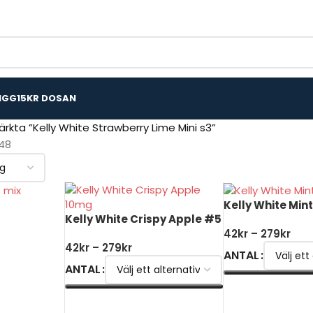
IGG
15KR DOSAN
rkta ”Kelly White Strawberry Lime Mini s3”
48
Kelly White Min
Kelly White Crispy Apple #5
42
kr
–
279
kr
42
kr
–
279
kr
ANTAL
KORG
ANTAL
VÄLJ ALTERNATI
VÄLJ ALTERNATIV