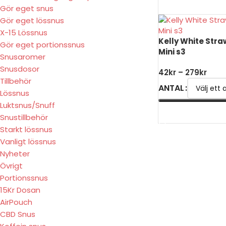
Gör eget snus
Gör eget lössnus
X-15 Lössnus
Kelly White Stra
Gör eget portionssnus
Mini s3
Snusaromer
Snusdosor
42
kr
–
279
kr
Tillbehör
ANTAL
Lössnus
Luktsnus/Snuff
VÄLJ ALTERNATIV
Snustillbehör
Starkt lössnus
Vanligt lössnus
Nyheter
Övrigt
Portionssnus
15Kr Dosan
AirPouch
CBD Snus