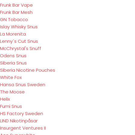
Frunk Bar Vape
Frunk Bar Mesh
GN Tobacco
Islay Whisky Snus
La Morenita
Lenny´s Cut Snus
McChrystal's Snuff
Odens Snus
Siberia Snus
Siberia Nicotine Pouches
White Fox
Hansa Snus Sweden
The Moose
Helix
Fumi Snus
HS Factory Sweden
LIND Nikotinpåsar
Insurgent Ventures II