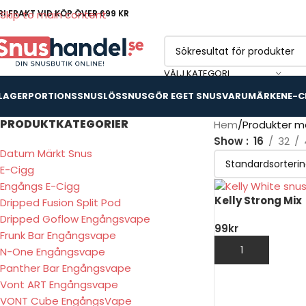
RI FRAKT VID KÖP ÖVER 699 KR
Skip to main content
VÄLJ KATEGORI
 LAGER
PORTIONSSNUS
LÖSSNUS
GÖR EGET SNUS
VARUMÄRKEN
E-C
PRODUKTKATEGORIER
Hem
Produkter mä
Show
16
32
Datum Märkt Snus
E-Cigg
Engångs E-Cigg
Kelly Strong Mix
Dripped Fusion Split Pod
Dripped Goflow Engångsvape
99
kr
Frunk Bar Engångsvape
LÄGG TILL I VARU
N-One Engångsvape
Panther Bar Engångsvape
Vont ART Engångsvape
VONT Cube EngångsVape