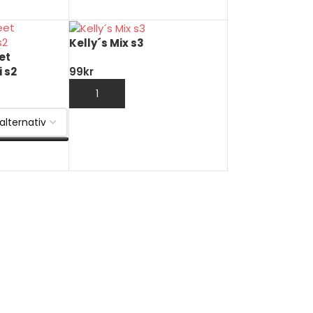
VÄLJ ALTERNATIV
Kelly´s Mix s3
et
 s2
99
kr
LÄGG TILL I VARUKORG
V