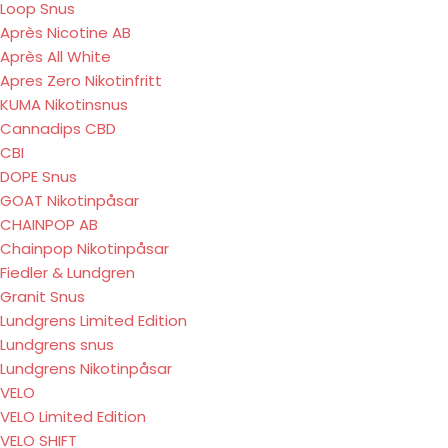
Loop Snus
Après Nicotine AB
Après All White
Apres Zero Nikotinfritt
KUMA Nikotinsnus
Cannadips CBD
CBI
DOPE Snus
GOAT Nikotinpåsar
CHAINPOP AB
Chainpop Nikotinpåsar
Fiedler & Lundgren
Granit Snus
Lundgrens Limited Edition
Lundgrens snus
Lundgrens Nikotinpåsar
VELO
VELO Limited Edition
VELO SHIFT