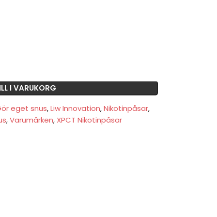
ILL I VARUKORG
ör eget snus
,
Liw Innovation
,
Nikotinpåsar
,
us
,
Varumärken
,
XPCT Nikotinpåsar