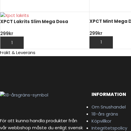
VÄLJ ALTERNATIV
XPCT Mint Mega 
XPCT Lakrits Slim Mega Dosa
299
kr
299
kr
LÄGG TILL I VARUK
LÄGG TILL I VARUKORG
Frakt & Leverans
INFORMATION
Om Snushandel
18-års gräns
För att kunna handla produkter från
Köpvillkor
vår webbshop måste du enligt svensk
Integritetspolicy