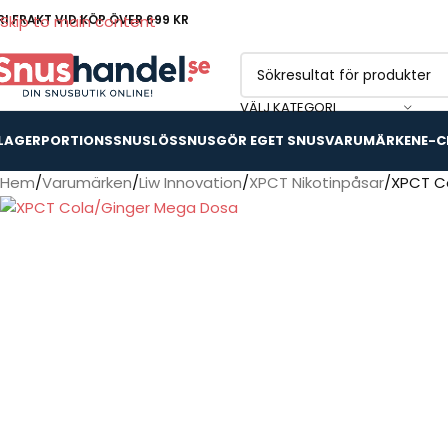
RI FRAKT VID KÖP ÖVER 699 KR
Skip to main content
VÄLJ KATEGORI
 LAGER
PORTIONSSNUS
LÖSSNUS
GÖR EGET SNUS
VARUMÄRKEN
E-C
Hem
Varumärken
Liw Innovation
XPCT Nikotinpåsar
XPCT C