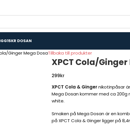
IGG
15KR DOSAN
ola/Ginger Mega Dosa
Tillbaka till produkter
XPCT Cola/Ginger
299
kr
XPCT Cola & Ginger
nikotinpåsar ä
Mega Dosan kommer med ca 200g niko
white.
Smaken på Mega Dosan är en kombin
på XPCT Cola & Ginger ligger på 8,4m