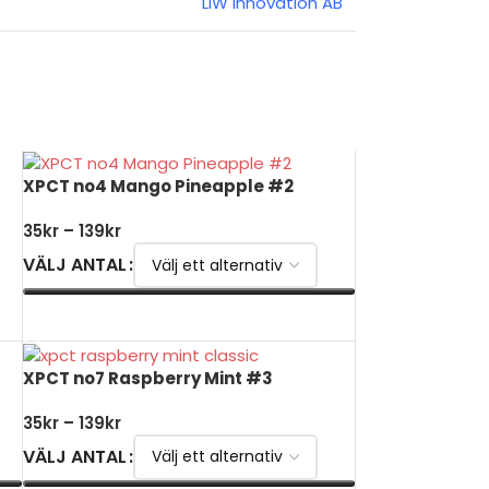
LIW Innovation AB
XPCT no4 Mango Pineapple #2
35
kr
–
139
kr
VÄLJ ANTAL
VÄLJ ALTERNATIV
XPCT no7 Raspberry Mint #3
35
kr
–
139
kr
VÄLJ ANTAL