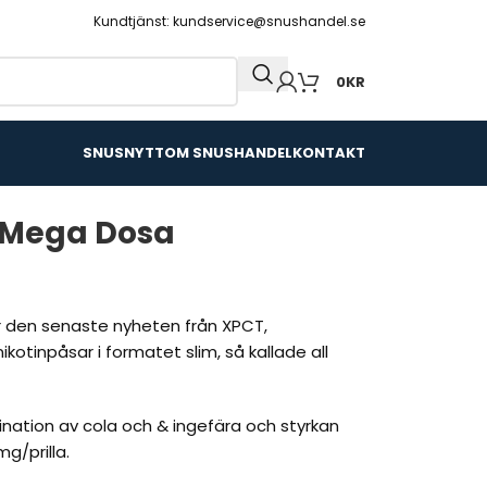
Kundtjänst: kundservice@snushandel.se
0
KR
SNUSNYTT
OM SNUSHANDEL
KONTAKT
 Mega Dosa
r den senaste nyheten från XPCT,
tinpåsar i formatet slim, så kallade all
ation av cola och & ingefära och styrkan
g/prilla.