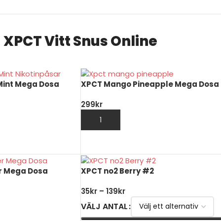
XPCT Vitt Snus Online
Mint Mega Dosa
XPCT Mango Pineapple Mega Dosa
299
kr
ORG
LÄGG TILL I VARUKORG
r Mega Dosa
XPCT no2 Berry #2
35
kr
–
139
kr
VÄLJ ANTAL
ORG