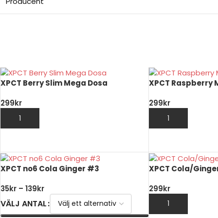
Producent
XPCT Berry Slim Mega Dosa
XPCT Raspberry 
299
kr
299
kr
LÄGG TILL I VARUKORG
LÄGG TILL I VARUK
XPCT no6 Cola Ginger #3
XPCT Cola/Ginge
35
kr
–
139
kr
299
kr
VÄLJ ANTAL
LÄGG TILL I VARUK