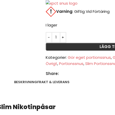
Varning
:
Giftig Vid Förtäring
I lager
LÄGG T
Kategorier:
Gör eget portionssnus
,
G
Övrigt
,
Portionssnus
,
Slim Portionssn
Share:
BESKRIVNING
FRAKT & LEVERANS
lim Nikotinpåsar