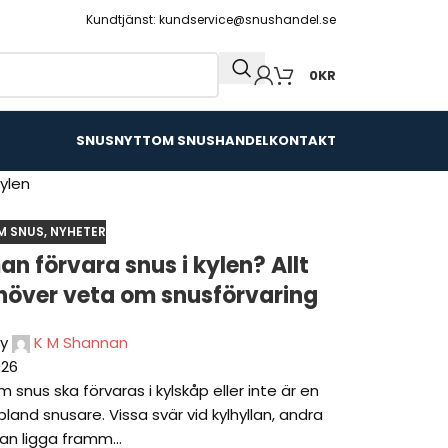
Kundtjänst: kundservice@snushandel.se
0
KR
SNUSNYTT
OM SNUSHANDEL
KONTAKT
M SNUS
,
NYHETER
n förvara snus i kylen? Allt
höver veta om snusförvaring
y
K M Shannan
026
 snus ska förvaras i kylskåp eller inte är en
 bland snusare. Vissa svär vid kylhyllan, andra
an ligga framm...