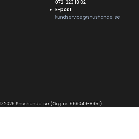
072-223 18 02
E-post
kundservice@snushandel.se
© 2026 Snushandel.se (Org. nr. 559049-8951)