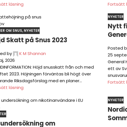
sätt läsning
Fortsätt 
NYHETER
ov
Nytt f
MER OM SNUS
,
NYHETER
Genera
jd Skatt på Snus 2023
Posted b
ed by
K M Shannan
25 septe
aj, 2026
General H
DINFORMATION: Höjd snusskatt från och med
ett av S
iftet 2023. Höjningen förväntas bli högt över
snusvarum
rande Riksdagsförslag med en planer...
Fortsätt 
sätt läsning
NYHETER
n
Nordic
TER
Somma
 undersökning om