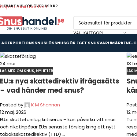
RI FRAKT VID KÖP ÖVER 699 KR
Skip to main content
VÄLJ KATEGORI
 LAGER
PORTIONSSNUS
LÖSSNUS
GÖR EGET SNUS
VARUMÄRKEN
E-C
24
mar
13
f
LÄS MER OM SNUS
,
NYHETER
LÄS 
EU:s nya skattedirektiv ifrågasätts
Sn
– vad händer med snus?
kän
Posted by
K M Shannan
Post
12 maj, 2026
12 m
EU:s skatteförslag kritiseras – kan påverka vitt snus
Ta m
och nikotinpåsar EU:s senaste förslag kring ett nytt
resa
tobaksskattedirektiv (TTD) ...
med 