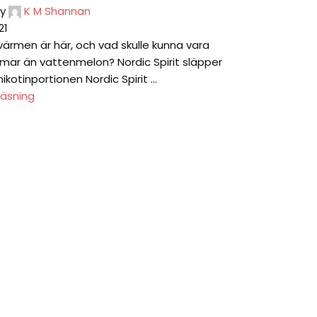
y
K M Shannan
21
rmen är här, och vad skulle kunna vara
ar än vattenmelon? Nordic Spirit släpper
ikotinportionen Nordic Spirit ...
läsning