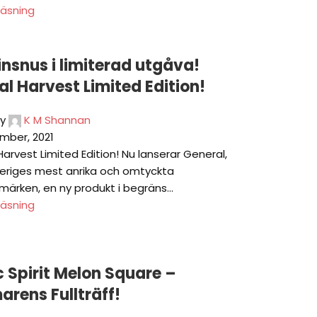
läsning
insnus i limiterad utgåva!
l Harvest Limited Edition!
y
K M Shannan
mber, 2021
arvest Limited Edition! Nu lanserar General,
veriges mest anrika och omtyckta
ärken, en ny produkt i begräns...
läsning
 Spirit Melon Square –
rens Fullträff!