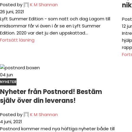
ni
Posted by
K M Shannan
26 juni, 2021
Lyft Summer Edition - som natt och dag Lagom till
Post
midsommar får vi även i år se en Lyft Summer
12 ju
Edition. 2020 var det ju den uppskattad...
Intr
Fortsätt läsning
hjäl
rapp
Fort
04
jun
NYHETER
Nyheter från Postnord! Bestäm
själv över din leverans!
Posted by
K M Shannan
4 juni, 2021
Postnord kommer med nya häftiga nyheter både till