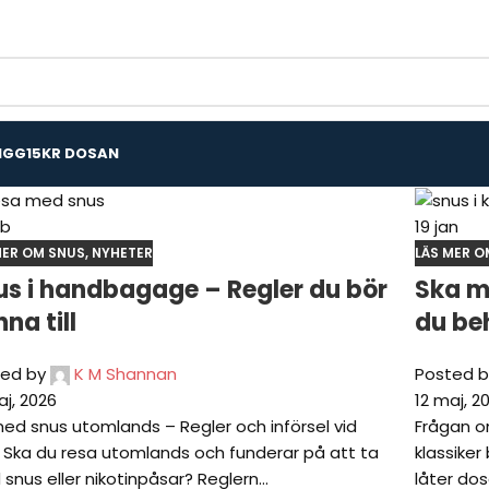
IGG
15KR DOSAN
eb
19
jan
MER OM SNUS
,
NYHETER
LÄS MER O
us i handbagage – Regler du bör
Ska ma
na till
du be
ed by
K M Shannan
Posted b
aj, 2026
12 maj, 2
ed snus utomlands – Regler och införsel vid
Frågan om
 Ska du resa utomlands och funderar på att ta
klassiker
snus eller nikotinpåsar? Reglern...
låter dos