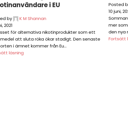
kotinanvändare i EU
Posted b
10 juni, 20
Sommarvä
ed by
K M Shannan
mer somm
ni, 2021
den nya n
esset för alternativa nikotinprodukter som ett
Fortsätt 
pmedel att sluta röka ökar stadigt. Den senaste
orten i ämnet kommer från Eu...
sätt läsning