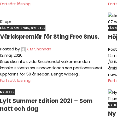
Fortsätt läsning
Fort
01
apr
07
n
LÄS MER OM SNUS
,
NYHETER
LÄS 
Världspremiär för Sting Free Snus.
Hö
Posted by
K M Shannan
Post
12 maj, 2026
12 m
Snus ska inte svida Snushandel välkomnar den
/KUN
kanske största snusinnovationen sen portionssnuset
årsk
uppfanns för 50 år sedan. Bengt Wiberg...
nuva
Fortsätt läsning
Fort
NYHETER
11
ju
Lyft Summer Edition 2021 – Som
NYHE
natt och dag
Ny