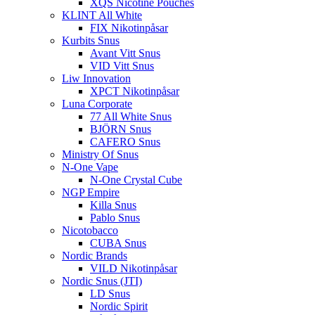
XQS Nicotine Pouches
KLINT All White
FIX Nikotinpåsar
Kurbits Snus
Avant Vitt Snus
VID Vitt Snus
Liw Innovation
XPCT Nikotinpåsar
Luna Corporate
77 All White Snus
BJÖRN Snus
CAFERO Snus
Ministry Of Snus
N-One Vape
N-One Crystal Cube
NGP Empire
Killa Snus
Pablo Snus
Nicotobacco
CUBA Snus
Nordic Brands
VILD Nikotinpåsar
Nordic Snus (JTI)
LD Snus
Nordic Spirit