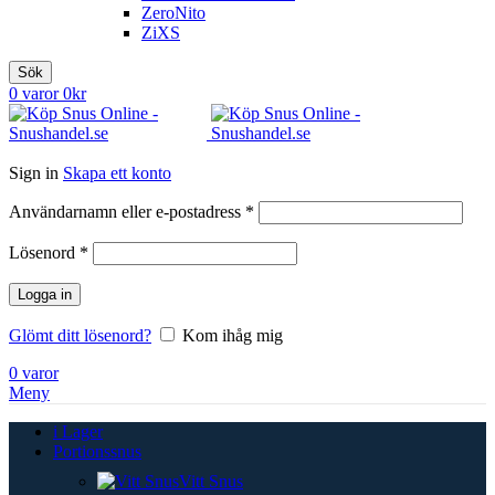
ZeroNito
ZiXS
Sök
0
varor
0
kr
Sign in
Skapa ett konto
Obligatoriskt
Användarnamn eller e-postadress
*
Obligatoriskt
Lösenord
*
Logga in
Glömt ditt lösenord?
Kom ihåg mig
0
varor
Meny
i Lager
Portionssnus
Vitt Snus