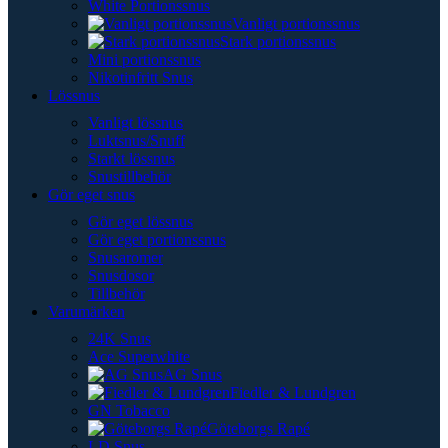
White Portionssnus
Vanligt portionssnus
Stark portionssnus
Mini portionssnus
Nikotinfritt Snus
Lössnus
Vanligt lössnus
Luktsnus/Snuff
Starkt lössnus
Snustillbehör
Gör eget snus
Gör eget lössnus
Gör eget portionssnus
Snusaromer
Snusdosor
Tillbehör
Varumärken
24K Snus
Ace Superwhite
AG Snus
Fiedler & Lundgren
GN Tobacco
Göteborgs Rapé
LD Snus