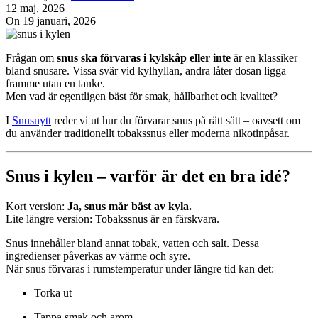
12 maj, 2026
On 19 januari, 2026
Frågan om
snus ska förvaras i kylskåp eller inte
är en klassiker
bland snusare. Vissa svär vid kylhyllan, andra låter dosan ligga
framme utan en tanke.
Men vad är egentligen bäst för smak, hållbarhet och kvalitet?
I
Snusnytt
reder vi ut hur du förvarar snus på rätt sätt – oavsett om
du använder traditionellt tobakssnus eller moderna nikotinpåsar.
Snus i kylen – varför är det en bra idé?
Kort version:
Ja, snus mår bäst av kyla.
Lite längre version: Tobakssnus är en färskvara.
Snus innehåller bland annat tobak, vatten och salt. Dessa
ingredienser påverkas av värme och syre.
När snus förvaras i rumstemperatur under längre tid kan det:
Torka ut
Tappa smak och arom