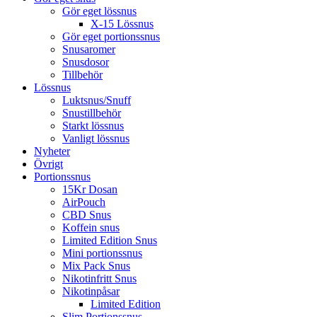
Gör eget lössnus
X-15 Lössnus
Gör eget portionssnus
Snusaromer
Snusdosor
Tillbehör
Lössnus
Luktsnus/Snuff
Snustillbehör
Starkt lössnus
Vanligt lössnus
Nyheter
Övrigt
Portionssnus
15Kr Dosan
AirPouch
CBD Snus
Koffein snus
Limited Edition Snus
Mini portionssnus
Mix Pack Snus
Nikotinfritt Snus
Nikotinpåsar
Limited Edition
Slim Portionssnus