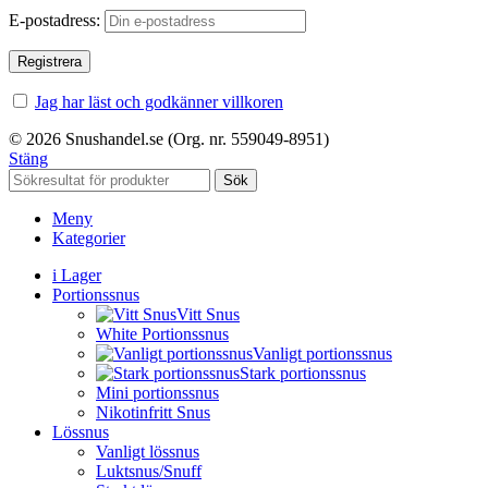
E-postadress:
Jag har läst och godkänner villkoren
© 2026 Snushandel.se (Org. nr. 559049-8951)
Stäng
Sök
Meny
Kategorier
i Lager
Portionssnus
Vitt Snus
White Portionssnus
Vanligt portionssnus
Stark portionssnus
Mini portionssnus
Nikotinfritt Snus
Lössnus
Vanligt lössnus
Luktsnus/Snuff