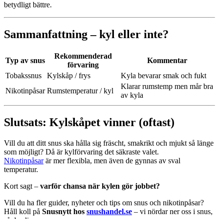
betydligt bättre.
Sammanfattning – kyl eller inte?
Rekommenderad
Typ av snus
Kommentar
förvaring
Tobakssnus
Kylskåp / frys
Kyla bevarar smak och fukt
Klarar rumstemp men mår bra
Nikotinpåsar
Rumstemperatur / kyl
av kyla
Slutsats: Kylskåpet vinner (oftast)
Vill du att ditt snus ska hålla sig fräscht, smakrikt och mjukt så länge
som möjligt? Då är kylförvaring det säkraste valet.
Nikotinpåsar
är mer flexibla, men även de gynnas av sval
temperatur.
Kort sagt –
varför chansa när kylen gör jobbet?
Vill du ha fler guider, nyheter och tips om snus och nikotinpåsar?
Håll koll på
Snusnytt hos
snushandel.se
– vi nördar ner oss i snus,