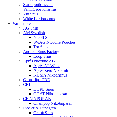
Stark portionssnus
Vanligt portionssnus
Vitt Snus
White Portionssnus
Varumärken
AG Snus
AM.Swedish
Nicoff Snus
SWAG Nicotine Pouches
Tor Snus
Another Snus Factory
Loop Snus
Après Nicotine AB
Après All White
Apres Zero Nikotinfritt
KUMA Nikotinsnus
Cannadips CBD
CBI
DOPE Snus
GOAT Nikotinpåsar
CHAINPOP AB
Chainpop Nikotinpåsar
Fiedler & Lundgren
Granit Snus