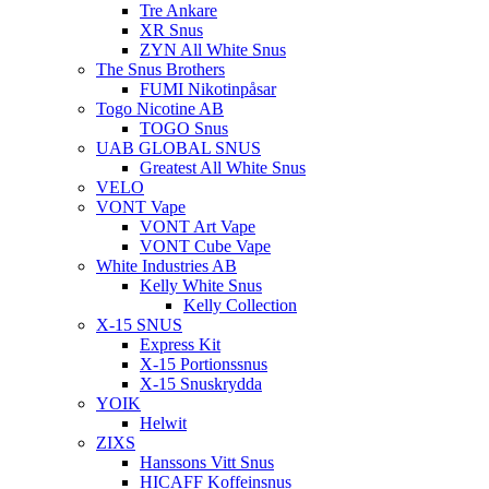
Tre Ankare
XR Snus
ZYN All White Snus
The Snus Brothers
FUMI Nikotinpåsar
Togo Nicotine AB
TOGO Snus
UAB GLOBAL SNUS
Greatest All White Snus
VELO
VONT Vape
VONT Art Vape
VONT Cube Vape
White Industries AB
Kelly White Snus
Kelly Collection
X-15 SNUS
Express Kit
X-15 Portionssnus
X-15 Snuskrydda
YOIK
Helwit
ZIXS
Hanssons Vitt Snus
HICAFF Koffeinsnus