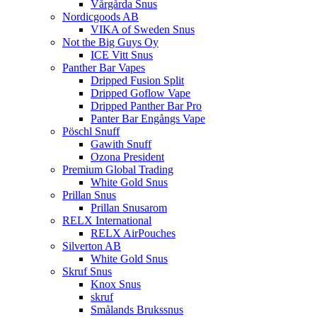
Vårgårda Snus
Nordicgoods AB
VIKA of Sweden Snus
Not the Big Guys Oy
ICE Vitt Snus
Panther Bar Vapes
Dripped Fusion Split
Dripped Goflow Vape
Dripped Panther Bar Pro
Panter Bar Engångs Vape
Pöschl Snuff
Gawith Snuff
Ozona President
Premium Global Trading
White Gold Snus
Prillan Snus
Prillan Snusarom
RELX International
RELX AirPouches
Silverton AB
White Gold Snus
Skruf Snus
Knox Snus
skruf
Smålands Brukssnus