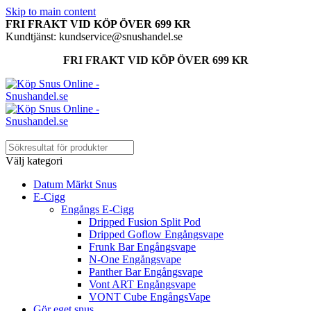
Skip to main content
FRI FRAKT VID KÖP ÖVER 699 KR
Kundtjänst: kundservice@snushandel.se
FRI FRAKT VID KÖP ÖVER 699 KR
Välj kategori
Datum Märkt Snus
E-Cigg
Engångs E-Cigg
Dripped Fusion Split Pod
Dripped Goflow Engångsvape
Frunk Bar Engångsvape
N-One Engångsvape
Panther Bar Engångsvape
Vont ART Engångsvape
VONT Cube EngångsVape
Gör eget snus