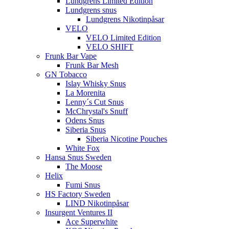
Lundgrens Limited Edition
Lundgrens snus
Lundgrens Nikotinpåsar
VELO
VELO Limited Edition
VELO SHIFT
Frunk Bar Vape
Frunk Bar Mesh
GN Tobacco
Islay Whisky Snus
La Morenita
Lenny´s Cut Snus
McChrystal's Snuff
Odens Snus
Siberia Snus
Siberia Nicotine Pouches
White Fox
Hansa Snus Sweden
The Moose
Helix
Fumi Snus
HS Factory Sweden
LIND Nikotinpåsar
Insurgent Ventures II
Ace Superwhite