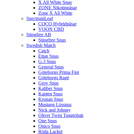
X All White Snus
ZONE Nikotinpåsar
Zone X All White
SpectrumLeaf
COCO Hybridpåsar
VOON CBD
Stingfree AB
Stingfree Snus
Swedish Match
Catch
Ettan Snus
G.3 Snus
General Snus
Göteborgs Prima Fint
Göteborgs Rapé
Grov Snus
Kaliber Snus
Kapten Snus
Kronan Snus
Mustang Lössnus
Nick and Johnny
Oliver Twist Tuggtobak
One Snus
Onico Snus
Röda Lacket