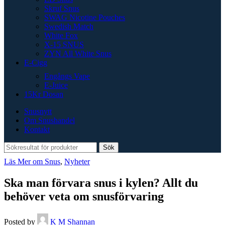
Skruf Snus
SWAG Nicotine Pouches
Swedish Match
White Fox
X-15 SNUS
ZYN All White Snus
E-Cigg
Engångs Vape
E-Juice
15Kr Dosan
Snusnytt
Om Snushandel
Kontakt
Sök
Läs Mer om Snus
,
Nyheter
Ska man förvara snus i kylen? Allt du
behöver veta om snusförvaring
Posted by
K M Shannan