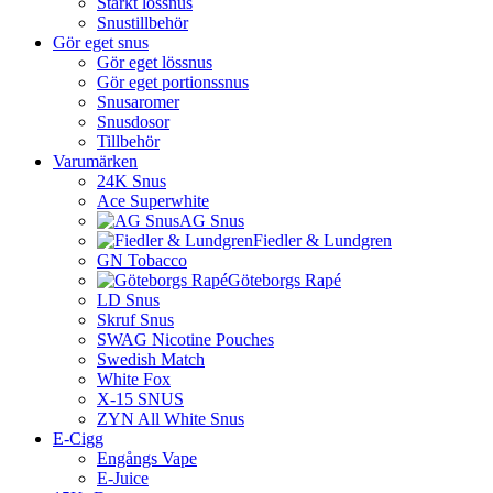
Starkt lössnus
Snustillbehör
Gör eget snus
Gör eget lössnus
Gör eget portionssnus
Snusaromer
Snusdosor
Tillbehör
Varumärken
24K Snus
Ace Superwhite
AG Snus
Fiedler & Lundgren
GN Tobacco
Göteborgs Rapé
LD Snus
Skruf Snus
SWAG Nicotine Pouches
Swedish Match
White Fox
X-15 SNUS
ZYN All White Snus
E-Cigg
Engångs Vape
E-Juice