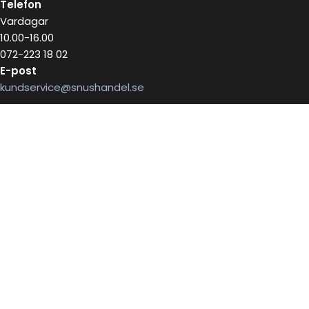
Telefon
Vardagar
10.00-16.00
072-223 18 02
E-post
kundservice@snushandel.se
BETALA SÄKERT MED
INFOBREV
Skriv in ditt mail för information
E-postadress: