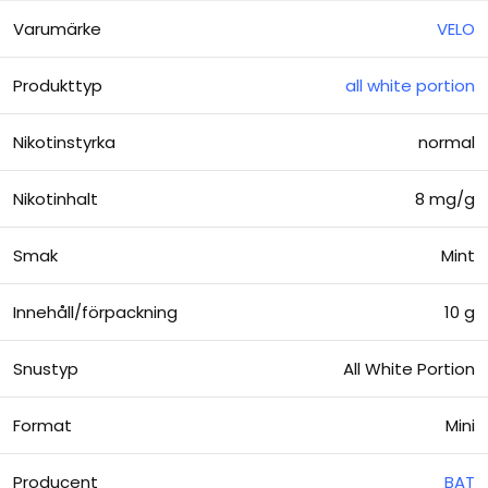
Varumärke
VELO
Produkttyp
all white portion
Nikotinstyrka
normal
Nikotinhalt
8 mg/g
Smak
Mint
Innehåll/förpackning
10 g
Snustyp
All White Portion
Format
Mini
Producent
BAT