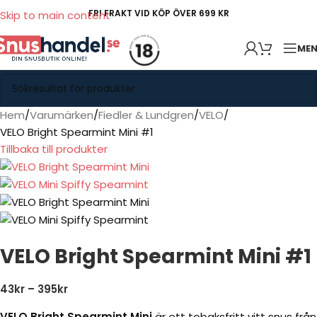
FRI FRAKT VID KÖP ÖVER 699 KR
Skip to main content
ME
Hem
Varumärken
Fiedler & Lundgren
VELO
VELO Bright Spearmint Mini #1
Tillbaka till produkter
VELO Bright Spearmint Mini #1
43
kr
–
395
kr
VELO Bright Spearmint Mini
är ett tobaksfritt vitt snus från