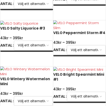
ANTAL
VÄLJ ALTERNATIV
VÄLJ ALTERNATIV
VELO Salty Liquorice #3
VELO Peppermint Storm #4
43
kr
–
395
kr
43
kr
–
395
kr
ANTAL
ANTAL
VÄLJ ALTERNATIV
VÄLJ ALTERNATIV
VELO Bright Spearmint Mini
VELO Wintery Watermelon
#1
Mini
43
kr
–
395
kr
43
kr
–
395
kr
ANTAL
ANTAL