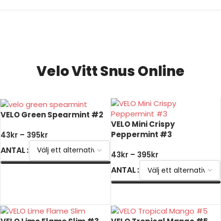
Billigt snus online
Velo Vitt Snus Online
VELO Green Spearmint #2
VELO Mini Crispy
Peppermint #3
43
kr
–
395
kr
ANTAL
43
kr
–
395
kr
ANTAL
VÄLJ ALTERNATIV
VÄLJ ALTERNATIV