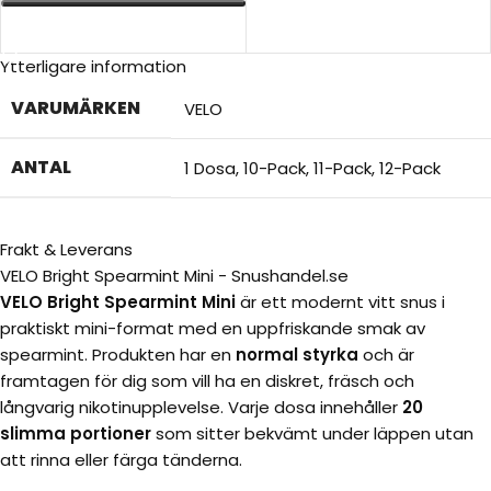
VÄLJ ALTERNATIV
VÄLJ ALTERNATIV
Ytterligare information
VARUMÄRKEN
VELO
ANTAL
1 Dosa
,
10-Pack
,
11-Pack
,
12-Pack
Frakt & Leverans
VELO Bright Spearmint Mini - Snushandel.se
VELO Bright Spearmint Mini
är ett modernt vitt snus i
praktiskt mini-format med en uppfriskande smak av
spearmint. Produkten har en
normal styrka
och är
framtagen för dig som vill ha en diskret, fräsch och
långvarig nikotinupplevelse. Varje dosa innehåller
20
slimma portioner
som sitter bekvämt under läppen utan
att rinna eller färga tänderna.