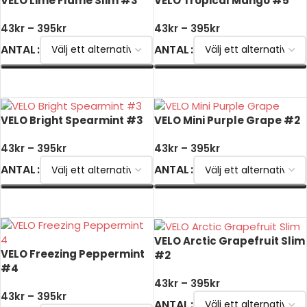
VELO Lime Flame Slim #3
VELO Tropical Mango #5
43
kr
–
395
kr
43
kr
–
395
kr
ANTAL
ANTAL
VÄLJ ALTERNATIV
VÄLJ ALTERNATIV
VELO Bright Spearmint #3
VELO Mini Purple Grape #2
43
kr
–
395
kr
43
kr
–
395
kr
ANTAL
ANTAL
VÄLJ ALTERNATIV
VÄLJ ALTERNATIV
VELO Arctic Grapefruit Slim
VELO Freezing Peppermint
#2
#4
43
kr
–
395
kr
43
kr
–
395
kr
ANTAL