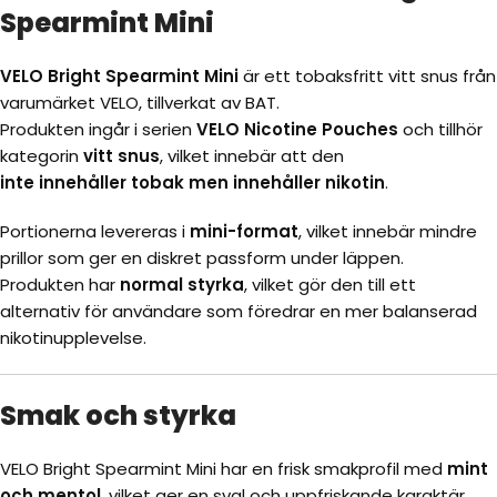
Spearmint Mini
VELO Bright Spearmint Mini
är ett tobaksfritt vitt snus från
varumärket
VELO
, tillverkat av
BAT
.
Produkten ingår i serien
VELO Nicotine Pouches
och tillhör
kategorin
vitt snus
, vilket innebär att den
inte innehåller tobak men innehåller nikotin
.
Portionerna levereras i
mini-format
, vilket innebär mindre
prillor som ger en diskret passform under läppen.
Produkten har
normal styrka
, vilket gör den till ett
alternativ för användare som föredrar en mer balanserad
nikotinupplevelse.
Smak och styrka
VELO Bright Spearmint Mini har en frisk smakprofil med
mint
och mentol
, vilket ger en sval och uppfriskande karaktär.