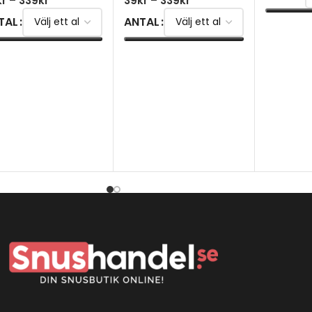
kr
–
339
kr
39
kr
–
339
kr
TAL
ANTAL
VÄLJ AL
ÄLJ ALTERNATIV
VÄLJ ALTERNATIV