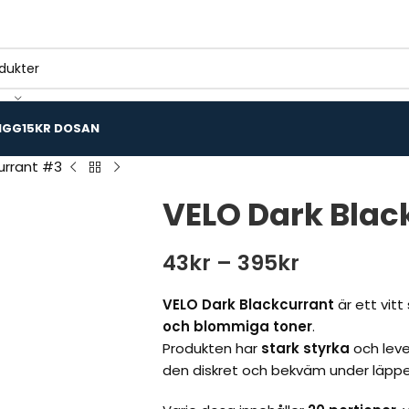
IGG
15KR DOSAN
urrant #3
VELO Dark Blac
43
kr
–
395
kr
VELO Dark Blackcurrant
är ett vit
och blommiga toner
.
Produkten har
stark styrka
och leve
den diskret och bekväm under läppe