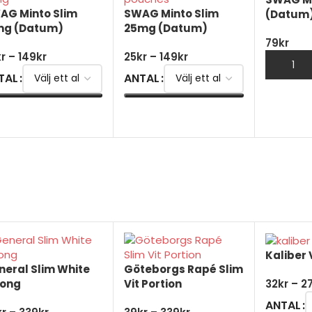
AG Minto Slim
SWAG Minto Slim
(Datum
mg (Datum)
25mg (Datum)
79
kr
kr
–
149
kr
25
kr
–
149
kr
TAL
ANTAL
ÄLJ ALTERNATIV
VÄLJ ALTERNATIV
Kaliber 
neral Slim White
Göteborgs Rapé Slim
rong
Vit Portion
32
kr
–
2
ANTAL