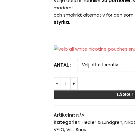
Varje dosa innehåller
20 portioner
, 
modernt
och smakrikt alternativ för den som
styrka
.
ANTAL
LÄGG T
Artikelnr:
N/A
Kategorier:
Fiedler & Lundgren
,
Niko
VELO
,
Vitt Snus