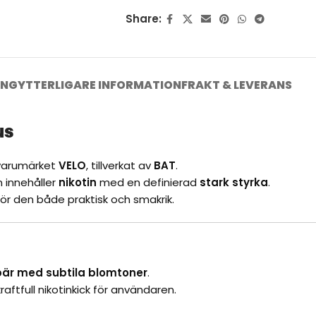
Share:
ING
YTTERLIGARE INFORMATION
FRAKT & LEVERANS
us
 varumärket
VELO
, tillverkat av
BAT
.
n innehåller
nikotin
med en definierad
stark styrka
.
 gör den både praktisk och smakrik.
nbär med subtila blomtoner
.
kraftfull nikotinkick för användaren.