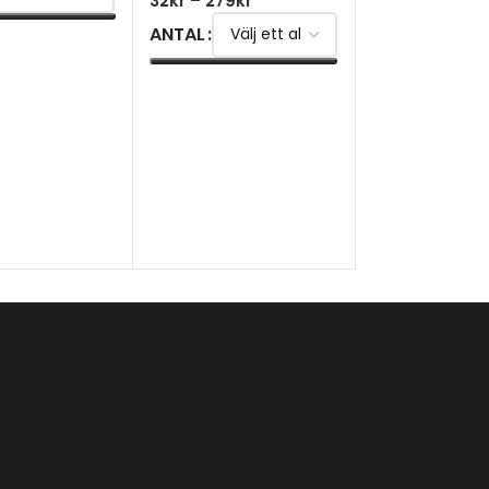
32
kr
–
279
kr
ANTAL
TERNATIV
Kapten Vit La
VÄLJ ALTERNATIV
Mini
30
kr
–
269
kr
ANTAL
VÄLJ ALTERNA