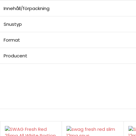
Innehåll/förpackning
Snustyp
Format
Producent
Billigt snus online