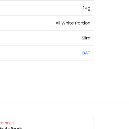
14g
All White Portion
Slim
BAT
ix 4-Pack