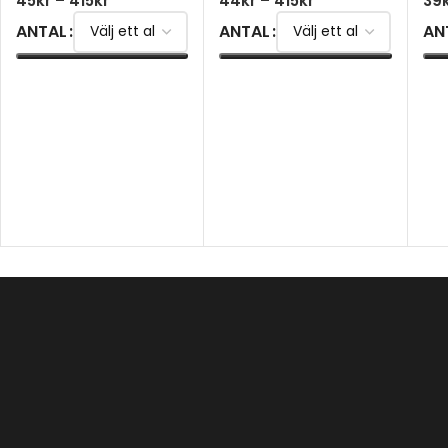
45
kr
–
415
kr
44
kr
–
415
kr
39
ANTAL
ANTAL
AN
VÄLJ ALTERNATIV
VÄLJ ALTERNATIV
V