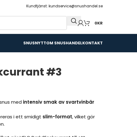
Kundtjänst: kundservice@snushandel.se
0
KR
SNUSNYTT
OM SNUSHANDEL
KONTAKT
kcurrant #3
t snus med
intensiv smak av svartvinbär
reras i ett smidigt
slim-format
, vilket gör
n.