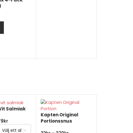
)
LÄGG TILL I VARUKORG
Vit Salmiak
Kapten Original
Portionssnus
79
kr