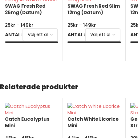
SWAG Fresh Red
SWAG Fresh Red Slim
SW
25mg (Datum)
12mg (Datum)
12
25
kr
–
149
kr
25
kr
–
149
kr
25
ANTAL
ANTAL
AN
VÄLJ ALTERNATIV
VÄLJ ALTERNATIV
V
Relaterade produkter
Catch Eucalyptus
Catch White Licorice
Ge
Mini
Mini
St