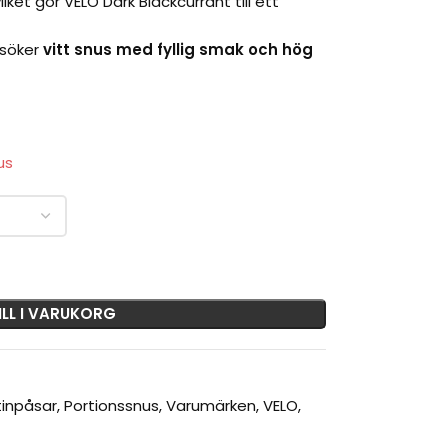
vilket gör VELO Dark Blackcurrant till ett
 söker
vitt snus med fyllig smak och hög
ILL I VARUKORG
tinpåsar
,
Portionssnus
,
Varumärken
,
VELO
,