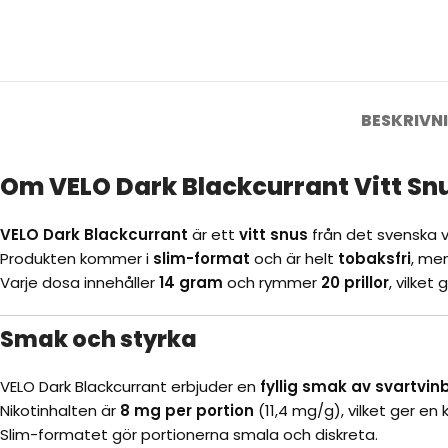
BESKRIVN
Om VELO Dark Blackcurrant Vitt Sn
VELO Dark Blackcurrant
är ett
vitt snus
från det svenska
Produkten kommer i
slim-format
och är helt
tobaksfri
, me
Varje dosa innehåller
14 gram
och rymmer
20 prillor
, vilket
Smak och styrka
VELO Dark Blackcurrant erbjuder en
fyllig smak av svartvi
Nikotinhalten är
8 mg per portion
(11,4 mg/g), vilket ger en 
Slim-formatet gör portionerna smala och diskreta.