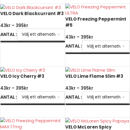
VELO Dark Blackcurrant #3
VELO Freezing Peppermint
#5
43
kr
–
395
kr
ANTAL
43
kr
–
395
kr
ANTAL
VÄLJ ALTERNATIV
VÄLJ ALTERNATIV
VELO Icy Cherry #3
VELO Lime Flame Slim #3
43
kr
–
395
kr
43
kr
–
395
kr
ANTAL
ANTAL
VÄLJ ALTERNATIV
VÄLJ ALTERNATIV
VELO McLaren Spicy