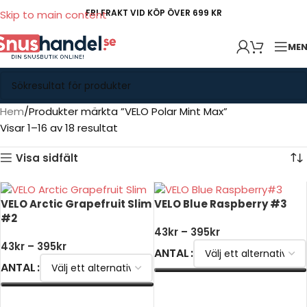
FRI FRAKT VID KÖP ÖVER 699 KR
Skip to main content
ME
Hem
Produkter märkta ”VELO Polar Mint Max”
Visar 1–16 av 18 resultat
Visa sidfält
VELO Arctic Grapefruit Slim
VELO Blue Raspberry #3
#2
43
kr
–
395
kr
43
kr
–
395
kr
ANTAL
ANTAL
VÄLJ ALTERNATIV
VÄLJ ALTERNATIV