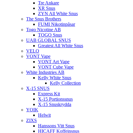
Tre Ankare
XR Snus
ZYN All White Snus
The Snus Brothers
FUMI Nikotinpåsar
Togo Nicotine AB
TOGO Snus
UAB GLOBAL SNUS
Greatest All White Snus
VELO
VONT Vape
VONT Art Vape
VONT Cube Vape
White Industries AB
Kelly White Snus
Kelly Collection
X-15 SNUS
Express Kit
X-15 Portionssnus
X-15 Snuskrydda
YOIK
Helwit
ZIXS
Hanssons Vitt Snus
HICAFF Koffeinsnus