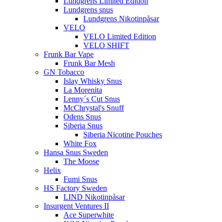
Lundgrens Limited Edition
Lundgrens snus
Lundgrens Nikotinpåsar
VELO
VELO Limited Edition
VELO SHIFT
Frunk Bar Vape
Frunk Bar Mesh
GN Tobacco
Islay Whisky Snus
La Morenita
Lenny´s Cut Snus
McChrystal's Snuff
Odens Snus
Siberia Snus
Siberia Nicotine Pouches
White Fox
Hansa Snus Sweden
The Moose
Helix
Fumi Snus
HS Factory Sweden
LIND Nikotinpåsar
Insurgent Ventures II
Ace Superwhite