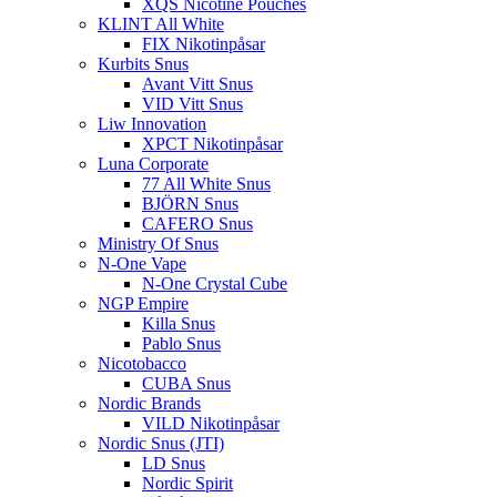
XQS Nicotine Pouches
KLINT All White
FIX Nikotinpåsar
Kurbits Snus
Avant Vitt Snus
VID Vitt Snus
Liw Innovation
XPCT Nikotinpåsar
Luna Corporate
77 All White Snus
BJÖRN Snus
CAFERO Snus
Ministry Of Snus
N-One Vape
N-One Crystal Cube
NGP Empire
Killa Snus
Pablo Snus
Nicotobacco
CUBA Snus
Nordic Brands
VILD Nikotinpåsar
Nordic Snus (JTI)
LD Snus
Nordic Spirit