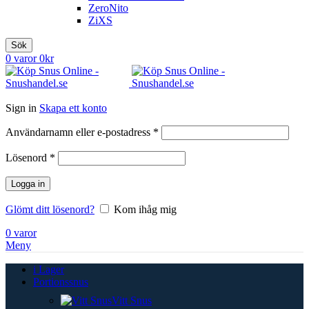
ZeroNito
ZiXS
Sök
0
varor
0
kr
Sign in
Skapa ett konto
Obligatoriskt
Användarnamn eller e-postadress
*
Obligatoriskt
Lösenord
*
Logga in
Glömt ditt lösenord?
Kom ihåg mig
0
varor
Meny
i Lager
Portionssnus
Vitt Snus