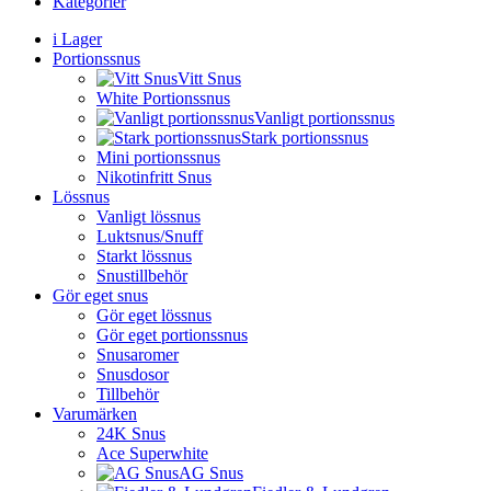
Kategorier
i Lager
Portionssnus
Vitt Snus
White Portionssnus
Vanligt portionssnus
Stark portionssnus
Mini portionssnus
Nikotinfritt Snus
Lössnus
Vanligt lössnus
Luktsnus/Snuff
Starkt lössnus
Snustillbehör
Gör eget snus
Gör eget lössnus
Gör eget portionssnus
Snusaromer
Snusdosor
Tillbehör
Varumärken
24K Snus
Ace Superwhite
AG Snus