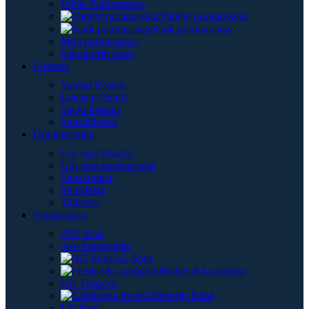
White Portionssnus
Vanligt portionssnus
Stark portionssnus
Mini portionssnus
Nikotinfritt Snus
Lössnus
Vanligt lössnus
Luktsnus/Snuff
Starkt lössnus
Snustillbehör
Gör eget snus
Gör eget lössnus
Gör eget portionssnus
Snusaromer
Snusdosor
Tillbehör
Varumärken
24K Snus
Ace Superwhite
AG Snus
Fiedler & Lundgren
GN Tobacco
Göteborgs Rapé
LD Snus