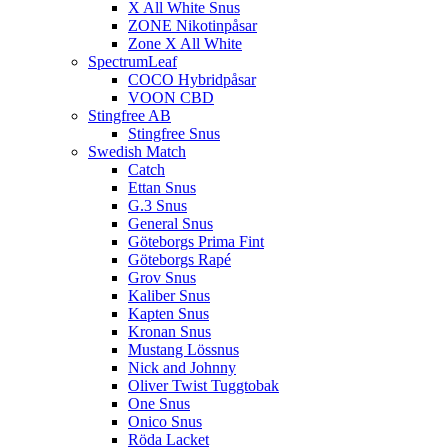
X All White Snus
ZONE Nikotinpåsar
Zone X All White
SpectrumLeaf
COCO Hybridpåsar
VOON CBD
Stingfree AB
Stingfree Snus
Swedish Match
Catch
Ettan Snus
G.3 Snus
General Snus
Göteborgs Prima Fint
Göteborgs Rapé
Grov Snus
Kaliber Snus
Kapten Snus
Kronan Snus
Mustang Lössnus
Nick and Johnny
Oliver Twist Tuggtobak
One Snus
Onico Snus
Röda Lacket