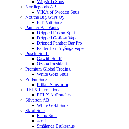
Vårgårda Snus
Nordicgoods AB
VIKA of Sweden Snus
Not the Big Guys Oy
ICE Vitt Snus
Panther Bar Vapes
Dripped Fusion Split
Dripped Goflow Vape
Dripped Panther Bar Pro
Panter Bar Engångs Vape
Pöschl Snuff
Gawith Snuff
Ozona President
Premium Global Trading
White Gold Snus
Prillan Snus
Prillan Snusarom
RELX International
RELX AirPouches
Silverton AB
White Gold Snus
Skruf Snus
Knox Snus
skruf
Smålands Brukssnus