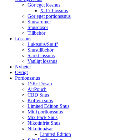
Gör eget lössnus
X-15 Lössnus
Gör eget portionssnus
Snusaromer
Snusdosor
Tillbehör
Lössnus
Luktsnus/Snuff
Snustillbehör
Starkt lössnus
Vanligt lössnus
Nyheter
Övrigt
Portionssnus
15Kr Dosan
AirPouch
CBD Snus
Koffein snus
Limited Edition Snus
Mini portionssnus
Mix Pack Snus
Nikotinfritt Snus
Nikotinpåsar
Limited Edition
Slim Portionssnus