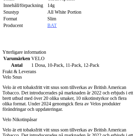
Innehåll/förpackning
14g
Snustyp
All White Portion
Format
Slim
Producent
BAT
Billigt snus online
Ytterligare information
Varumärken
VELO
Antal
1 Dosa
,
10-Pack
,
11-Pack
,
12-Pack
Frakt & Leverans
Velo Snus
Velo är ett tobaksfritt vitt snus som tillverkas av British American
Tobacco. Det introducerades på marknaden år 2022 och erbjuds i ett
brett utbud med över 20 olika smaker, 10 nikotinstyrkor och flera
olika format. Under 2024 genomgick flera av Velos produkter
förändringar och uppdateringar.
Velo Nikotinpåsar
Velo är ett tobaksfritt vitt snus som tillverkas av British American
Tobacco. Det introducerades på marknaden år 2022 och erbjuds i ett