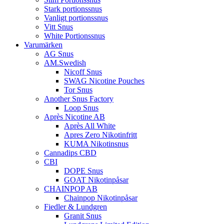
Stark portionssnus
Vanligt portionssnus
Vitt Snus
White Portionssnus
Varumärken
AG Snus
AM.Swedish
Nicoff Snus
SWAG Nicotine Pouches
Tor Snus
Another Snus Factory
Loop Snus
Après Nicotine AB
Après All White
Apres Zero Nikotinfritt
KUMA Nikotinsnus
Cannadips CBD
CBI
DOPE Snus
GOAT Nikotinpåsar
CHAINPOP AB
Chainpop Nikotinpåsar
Fiedler & Lundgren
Granit Snus