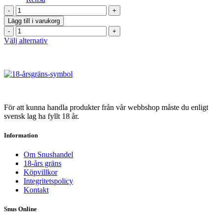
alternativen
345kr
Lundgrens
kan
Vit
väljas
Lägg till i varukorg
Portion
på
Lundgrens
Stark
produktsidan
Vit
Den
Välj alternativ
mängd
Portion
här
Stark
produkten
mängd
har
flera
varianter.
De
olika
För att kunna handla produkter från vår webbshop måste du enligt
alternativen
svensk lag ha fyllt 18 år.
kan
väljas
Information
på
produktsidan
Om Snushandel
18-års gräns
Köpvillkor
Integritetspolicy
Kontakt
Snus Online