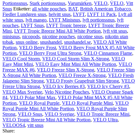
#4
Portionssnus
,
Stark portionssnus
,
Varumärken
,
VELO
,
VELO
,
Vitt
mängd
Snus
Etiketter:
all white pouches
,
BAT
,
British American Tobacco
,
Fiedler Lundgren snus
,
helvitt snus
,
LYFT
,
LYFT 11 Pack
,
Lyft all
white snus
,
lyft mango
,
LYFT Minisnus
,
lyft portionssnus
,
lyft
pouches
,
LYFT Snus
,
LYFT Tropic breeze
,
LYFT Tropic Breeze
Mini
,
LYFT Tropic Breeze Mini All White Portion
,
lyft vitt snus
,
minisnus
,
nicopods
,
nicotine pouches
,
nicotine snus
,
nikotin utan
tobak
,
snus online
,
snushandel
,
snushandel.se
,
VELO All White
Portion
,
VELO Berry Frost
,
VELO Berry Frost MAX #5 All White
Portion
,
VELO Berry Frost Ultra Strong
,
VELO Cinnamon Flame
,
VELO Cool Storm
,
VELO Cool Storm Slim X-Strong
,
VELO
Easy Mint Mini
,
VELO Easy Mint Mini All White Portion
,
VELO
Freeze MAX #6
,
VELO Freeze Slim X-Strong
,
VELO Freeze Slim
X-Strong All White Portion
,
VELO Freeze X-Strong
,
VELO Fresh
Jalapeno Slim Strong
,
VELO Frosty Grapefruit Slim Strong
,
VELO
Frreze Ultra Strong
,
VELO Icy Berries #3
,
VELO Icy Cherry #3
,
VELO Max Sverige
,
Velo Nicotine Pouches
,
VELO Orange Spark
#4
,
VELO Polar Mint Max
,
VELO Polar Mint MAX #5 All White
Portion
,
VELO Royal Purple
,
VELO Royal Purple Mini
,
VELO
Royal Purple Mini All White Portion
,
VELO Royal Purple Slim
Strong
,
VELO Snus
,
VELO Sverige
,
VELO Tropic Breeze Mini
,
VELO Tropic Breeze Mini All White Portion
,
VELO Ultra
,
VELOOS4
,
vitt snus
Share: