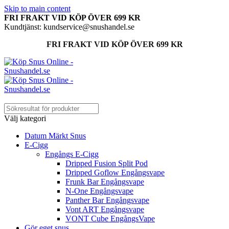
Skip to main content
FRI FRAKT VID KÖP ÖVER 699 KR
Kundtjänst: kundservice@snushandel.se
FRI FRAKT VID KÖP ÖVER 699 KR
Välj kategori
Datum Märkt Snus
E-Cigg
Engångs E-Cigg
Dripped Fusion Split Pod
Dripped Goflow Engångsvape
Frunk Bar Engångsvape
N-One Engångsvape
Panther Bar Engångsvape
Vont ART Engångsvape
VONT Cube EngångsVape
Gör eget snus