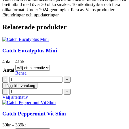
brett utbud med över 20 olika smaker, 10 nikotinstyrkor och flera
olika format. Under 2024 genomgick flera av Velos produkter
förändringar och uppdateringar.
Relaterade produkter
Catch Eucalyptus Mini
Prisintervall:
45
kr
–
415
kr
45kr
Antal
till
Rensa
415kr
Catch
Eucalyptus
Lägg till i varukorg
Mini
Catch
mängd
Eucalyptus
Den
Välj alternativ
Mini
här
mängd
produkten
har
Catch Peppermint Vit Slim
flera
varianter.
Prisintervall:
39
kr
–
339
kr
De