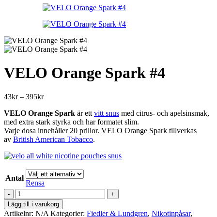
till
395kr
VELO Orange Spark #4
Prisintervall:
43
kr
–
395
kr
43kr
VELO Orange Spark
är ett
vitt snus
med citrus- och apelsinsmak,
till
med extra stark styrka och har formatet slim.
395kr
Varje dosa innehåller 20 prillor. VELO Orange Spark tillverkas
av
British American Tobacco
.
Antal
Rensa
VELO
Orange
Lägg till i varukorg
Spark
Artikelnr:
N/A
Kategorier:
Fiedler & Lundgren
,
Nikotinpåsar
,