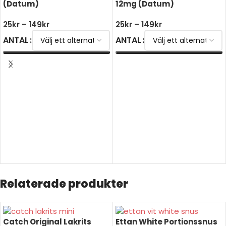
(Datum)
12mg (Datum)
25
kr
–
149
kr
25
kr
–
149
kr
ANTAL
ANTAL
VÄLJ ALTERNATIV
VÄLJ ALTERNATIV
Relaterade produkter
Catch Original Lakrits
Ettan White Portionssnus