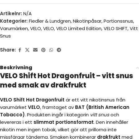
Artikelnr:
N/A
Kategorier:
Fiedler & Lundgren
,
Nikotinpåsar
,
Portionssnus
,
Varumärken
,
VELO
,
VELO
,
VELO Limited Edition
,
VELO SHIFT
,
Vitt
Snus
Share:
Beskrivning
VELO Shift Hot Dragonfruit – vitt snus
med smak av drakfrukt
VELO Shift Hot Dragonfruit
är ett vitt nikotinsnus från
varumärket
VELO
, framtaget av
BAT (British American
Tobacco)
. Produkten ingår i kategorin
vitt snus
och
levereras i ett
slimmat portionsformat
. Den innehåller
nikotin men ingen tobak, vilket gör att prillorna inte
missfärgar tänderna. Smaken kombinerar
drakfrukt
med