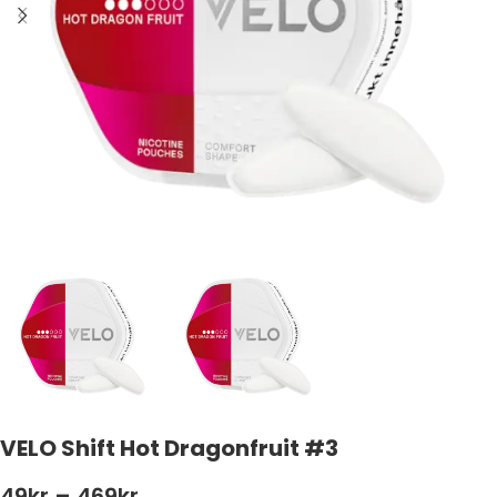
VELO Shift Hot Dragonfruit #3
49
kr
–
469
kr