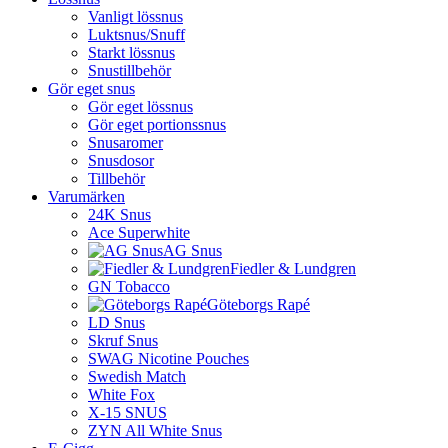
Vanligt lössnus
Luktsnus/Snuff
Starkt lössnus
Snustillbehör
Gör eget snus
Gör eget lössnus
Gör eget portionssnus
Snusaromer
Snusdosor
Tillbehör
Varumärken
24K Snus
Ace Superwhite
AG Snus
Fiedler & Lundgren
GN Tobacco
Göteborgs Rapé
LD Snus
Skruf Snus
SWAG Nicotine Pouches
Swedish Match
White Fox
X-15 SNUS
ZYN All White Snus