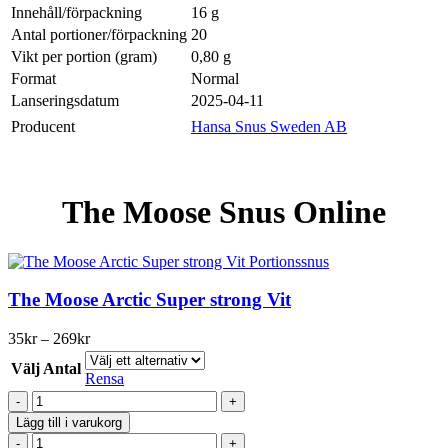
Innehåll/förpackning
16 g
Antal portioner/förpackning
20
Vikt per portion (gram)
0,80 g
Format
Normal
Lanseringsdatum
2025-04-11
Producent
Hansa Snus Sweden AB
The Moose Snus Online
The Moose Arctic Super strong Vit
Prisintervall:
35
kr
–
269
kr
35kr
Välj Antal
till
Rensa
269kr
The
Moose
Lägg till i varukorg
Arctic
The