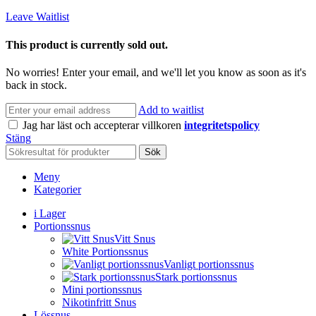
Leave Waitlist
This product is currently sold out.
No worries! Enter your email, and we'll let you know as soon as it's
back in stock.
Add to waitlist
Jag har läst och accepterar villkoren
integritetspolicy
Stäng
Sök
Meny
Kategorier
i Lager
Portionssnus
Vitt Snus
White Portionssnus
Vanligt portionssnus
Stark portionssnus
Mini portionssnus
Nikotinfritt Snus
Lössnus