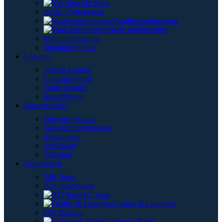
Vitt Snus
White Portionssnus
Vanligt portionssnus
Stark portionssnus
Mini portionssnus
Nikotinfritt Snus
Lössnus
Vanligt lössnus
Luktsnus/Snuff
Starkt lössnus
Snustillbehör
Gör eget snus
Gör eget lössnus
Gör eget portionssnus
Snusaromer
Snusdosor
Tillbehör
Varumärken
24K Snus
Ace Superwhite
AG Snus
Fiedler & Lundgren
GN Tobacco
Göteborgs Rapé