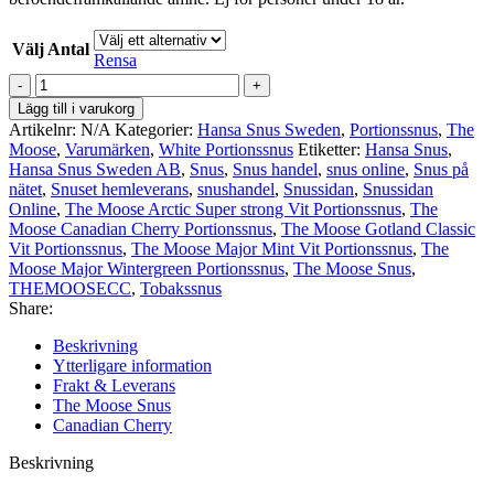
Välj Antal
Rensa
The
Moose
Lägg till i varukorg
Canadian
Artikelnr:
N/A
Kategorier:
Hansa Snus Sweden
,
Portionssnus
,
The
Cherry
Moose
,
Varumärken
,
White Portionssnus
Etiketter:
Hansa Snus
,
Portionssnus
Hansa Snus Sweden AB
,
Snus
,
Snus handel
,
snus online
,
Snus på
mängd
nätet
,
Snuset hemleverans
,
snushandel
,
Snussidan
,
Snussidan
Online
,
The Moose Arctic Super strong Vit Portionssnus
,
The
Moose Canadian Cherry Portionssnus
,
The Moose Gotland Classic
Vit Portionssnus
,
The Moose Major Mint Vit Portionssnus
,
The
Moose Major Wintergreen Portionssnus
,
The Moose Snus
,
THEMOOSECC
,
Tobakssnus
Share:
Beskrivning
Ytterligare information
Frakt & Leverans
The Moose Snus
Canadian Cherry
Beskrivning