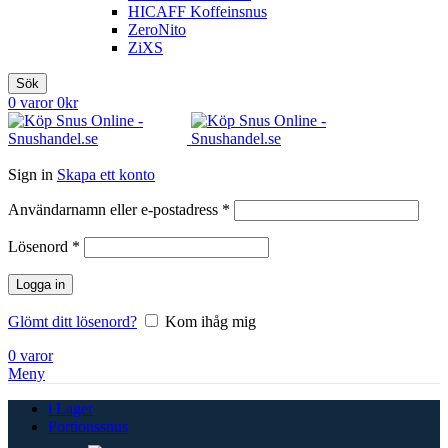
HICAFF Koffeinsnus
ZeroNito
ZiXS
Sök
0
varor
0
kr
Sign in
Skapa ett konto
Obligatoriskt
Användarnamn eller e-postadress
*
Obligatoriskt
Lösenord
*
Logga in
Glömt ditt lösenord?
Kom ihåg mig
0
varor
Meny
i Lager
Portionssnus