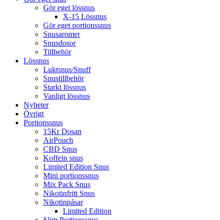
Gör eget lössnus
X-15 Lössnus
Gör eget portionssnus
Snusaromer
Snusdosor
Tillbehör
Lössnus
Luktsnus/Snuff
Snustillbehör
Starkt lössnus
Vanligt lössnus
Nyheter
Övrigt
Portionssnus
15Kr Dosan
AirPouch
CBD Snus
Koffein snus
Limited Edition Snus
Mini portionssnus
Mix Pack Snus
Nikotinfritt Snus
Nikotinpåsar
Limited Edition
Slim Portionssnus