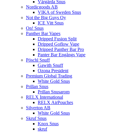
Vårgårda Snus
Nordicgoods AB
VIKA of Sweden Snus
Not the Big Guys Oy
ICE Vitt Snus
On! Snus
Panther Bar Vapes
Dripped Fusion Split
Dripped Goflow Vape
Dripped Panther Bar Pro
Panter Bar Engångs Vape
Pöschl Snuff
Gawith Snuff
Ozona President
Premium Global Trading
White Gold Snus
Prillan Snus
Prillan Snusarom
RELX International
RELX AirPouches
Silverton AB
White Gold Snus
Skruf Snus
Knox Snus
skruf