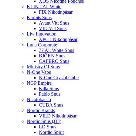
XQS Nicotine Pouches
KLINT All White
FIX Nikotinpåsar
Kurbits Snus
Avant Vitt Snus
VID Vitt Snus
Liw Innovation
XPCT Nikotinpåsar
Luna Corporate
77 All White Snus
BJÖRN Snus
CAFERO Snus
Ministry Of Snus
N-One Vape
N-One Crystal Cube
NGP Empire
Killa Snus
Pablo Snus
Nicotobacco
CUBA Snus
Nordic Brands
VILD Nikotinpåsar
Nordic Snus (JTI)
LD Snus
Nordic Spirit