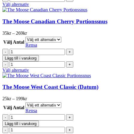
Super
Moose
Den
Välj alternativ
strong
Arctic
här
Vit
Super
produkten
mängd
strong
har
The Moose Canadian Cherry Portionssnus
Vit
flera
mängd
varianter.
Prisintervall:
35
kr
–
269
kr
De
35kr
olika
Välj Antal
till
Rensa
alternativen
269kr
The
kan
Moose
väljas
Lägg till i varukorg
Canadian
på
The
Cherry
produktsidan
Moose
Den
Välj alternativ
Portionssnus
Canadian
här
mängd
Cherry
produkten
Portionssnus
har
The Moose West Coast Classic (Datum)
mängd
flera
varianter.
Prisintervall:
25
kr
–
199
kr
De
25kr
olika
Välj Antal
till
Rensa
alternativen
199kr
The
kan
Moose
väljas
Lägg till i varukorg
West
på
The
Coast