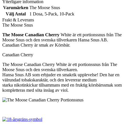
Major
här
Ytterligare information
(Datum)
Mint
produkten
Varumärken
The Moose Snus
mängd
Vit
har
Välj Antal
1 Dosa
,
5-Pack
,
10-Pack
(Datum)
flera
Frakt & Leverans
mängd
varianter.
The Moose Snus
De
olika
The Moose Canadian Cherry
White är ett portionssnus från The
alternativen
Moose Snus och den svenska tillverkaren Hansa Snus AB.
kan
Canadian Cherry är smak av Körsbär.
väljas
på
Canadian Cherry
produktsidan
The Moose Canadian Cherry White är ett portionssnus från The
Moose Snus och den svenska tillverkaren.
Hansa Snus AB som erbjuder en smakrik upplevelse! Den har en
välrundad tobakskaraktär, och den levererar medium
starka nikotinkickar tillsammans med en fruktig körsbärssmak som
kompletteras med söta inslag av viol.