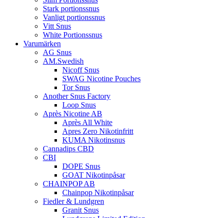
Stark portionssnus
Vanligt portionssnus
Vitt Snus
White Portionssnus
Varumärken
AG Snus
AM.Swedish
Nicoff Snus
SWAG Nicotine Pouches
Tor Snus
Another Snus Factory
Loop Snus
Après Nicotine AB
Après All White
Apres Zero Nikotinfritt
KUMA Nikotinsnus
Cannadips CBD
CBI
DOPE Snus
GOAT Nikotinpåsar
CHAINPOP AB
Chainpop Nikotinpåsar
Fiedler & Lundgren
Granit Snus