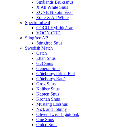
Smålands Brukssnus
X All White Snus
ZONE Nikotinpåsar
Zone X All White
SpectrumLeaf
COCO Hybridpåsar
VOON CBD
Stingfree AB
Stingfree Snus
Swedish Match
Catch
Ettan Snus
G.3 Snus
General Snus
Göteborgs Prima Fint
Göteborgs Rapé
Grov Snus
Kaliber Snus
Kapten Snus
Kronan Snus
Mustang Lössnus
Nick and Johnny
Oliver Twist Tuggtobak
One Snus
Onico Snus