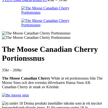
43kr
till
395kr
The Moose Canadian Cherry
Portionssnus
Prisintervall:
35
kr
–
269
kr
35kr
The Moose Canadian Cherry
White är ett portionssnus från The
till
Moose Snus och den svenska tillverkaren Hansa Snus AB.
269kr
Canadian Cherry är smak av Körsbär.
Denna produkt innehåller nikotin som är ett mycket
beroendeframkallande ämne. Ej för personer under 18 år.