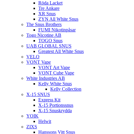
Röda Lacket
Tre Ankare
XR Snus
ZYN All White Snus
The Snus Brothers
FUMI Nikotinpåsar
Togo Nicotine AB
TOGO Snus
UAB GLOBAL SNUS
Greatest All White Snus
VELO
VONT Vape
VONT Art Vape
VONT Cube Vape
White Industries AB
Kelly White Snus
Kelly Collection
X-15 SNUS
Express Kit
X-15 Portionssnus
X-15 Snuskrydda
YOIK
Helwit
ZIXS
Hanssons Vitt Snus