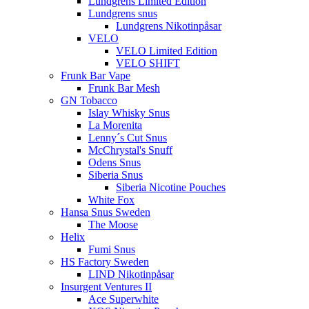
Lundgrens Limited Edition
Lundgrens snus
Lundgrens Nikotinpåsar
VELO
VELO Limited Edition
VELO SHIFT
Frunk Bar Vape
Frunk Bar Mesh
GN Tobacco
Islay Whisky Snus
La Morenita
Lenny´s Cut Snus
McChrystal's Snuff
Odens Snus
Siberia Snus
Siberia Nicotine Pouches
White Fox
Hansa Snus Sweden
The Moose
Helix
Fumi Snus
HS Factory Sweden
LIND Nikotinpåsar
Insurgent Ventures II
Ace Superwhite