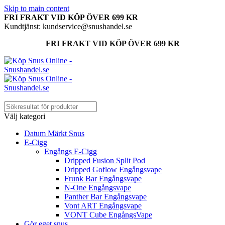
Skip to main content
FRI FRAKT VID KÖP ÖVER 699 KR
Kundtjänst: kundservice@snushandel.se
FRI FRAKT VID KÖP ÖVER 699 KR
Välj kategori
Datum Märkt Snus
E-Cigg
Engångs E-Cigg
Dripped Fusion Split Pod
Dripped Goflow Engångsvape
Frunk Bar Engångsvape
N-One Engångsvape
Panther Bar Engångsvape
Vont ART Engångsvape
VONT Cube EngångsVape
Gör eget snus