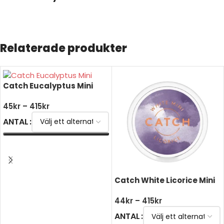
Relaterade produkter
Catch Eucalyptus Mini
45
kr
–
415
kr
ANTAL
VÄLJ ALTERNATIV
Catch White Licorice Mini
44
kr
–
415
kr
ANTAL