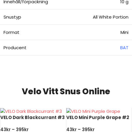
Innehåll/förpackning
10 g
Snustyp
All White Portion
Format
Mini
Producent
BAT
Billigt snus online
Velo Vitt Snus Online
VELO Dark Blackcurrant #3
VELO Mini Purple Grape #2
43
kr
–
395
kr
43
kr
–
395
kr