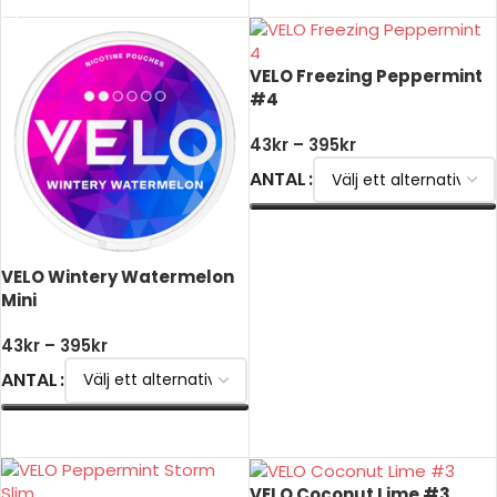
VELO Freezing Peppermint
#4
43
kr
–
395
kr
ANTAL
VÄLJ ALTERNATIV
VELO Wintery Watermelon
Mini
43
kr
–
395
kr
ANTAL
VÄLJ ALTERNATIV
VELO Coconut Lime #3