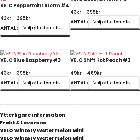
VELO Peppermint Storm #4
43
kr
–
395
kr
43
kr
–
395
kr
ANTAL
ANTAL
VÄLJ ALTERNATIV
VÄLJ ALTERNATIV
VELO Blue Raspberry #3
VELO Shift Hot Peach #3
43
kr
–
395
kr
49
kr
–
469
kr
ANTAL
ANTAL
VÄLJ ALTERNATIV
VÄLJ ALTERNATIV
Ytterligare information
Frakt & Leverans
VELO Wintery Watermelon Mini
VELO Wintery Watermelon Mini