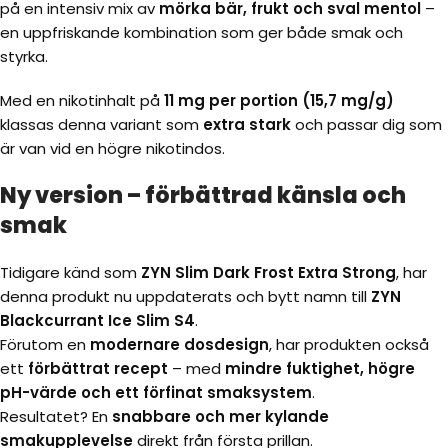
på en intensiv mix av
mörka bär, frukt och sval mentol
–
en uppfriskande kombination som ger både smak och
styrka.
Med en nikotinhalt på
11 mg per portion (15,7 mg/g)
klassas denna variant som
extra stark
och passar dig som
är van vid en högre nikotindos.
Ny version – förbättrad känsla och
smak
Tidigare känd som
ZYN Slim Dark Frost Extra Strong
, har
denna produkt nu uppdaterats och bytt namn till
ZYN
Blackcurrant Ice Slim S4
.
Förutom en
modernare dosdesign
, har produkten också
ett
förbättrat recept
– med
mindre fuktighet, högre
pH-värde och ett förfinat smaksystem
.
Resultatet? En
snabbare och mer kylande
smakupplevelse
direkt från första prillan.