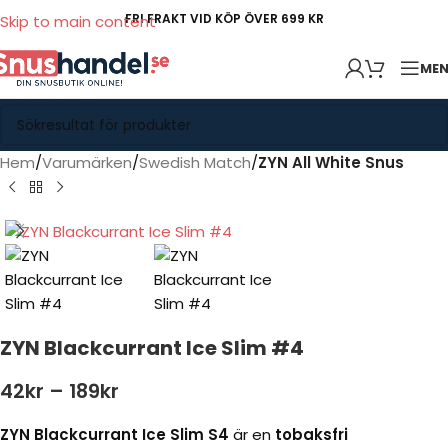
FRI FRAKT VID KÖP ÖVER 699 KR
Skip to main content
ME
Hem
Varumärken
Swedish Match
ZYN All White Snus
ZYN Blackcurrant Ice Slim #4
42
kr
–
189
kr
ZYN Blackcurrant Ice Slim S4
är en
tobaksfri