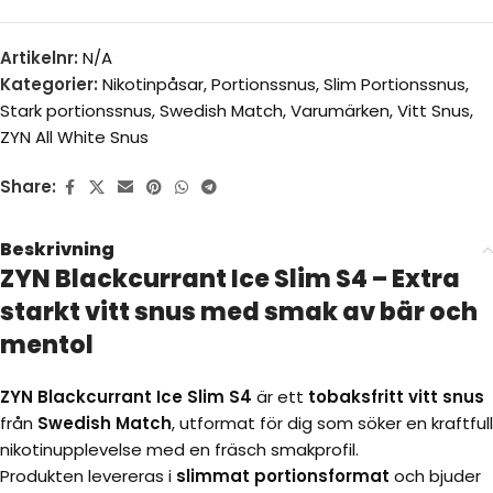
Artikelnr:
N/A
Kategorier:
Nikotinpåsar
,
Portionssnus
,
Slim Portionssnus
,
Stark portionssnus
,
Swedish Match
,
Varumärken
,
Vitt Snus
,
ZYN All White Snus
Share:
Beskrivning
ZYN Blackcurrant Ice Slim S4 – Extra
starkt vitt snus med smak av bär och
mentol
ZYN Blackcurrant Ice Slim S4
är ett
tobaksfritt vitt snus
från
Swedish Match
, utformat för dig som söker en kraftfull
nikotinupplevelse med en fräsch smakprofil.
Produkten levereras i
slimmat portionsformat
och bjuder