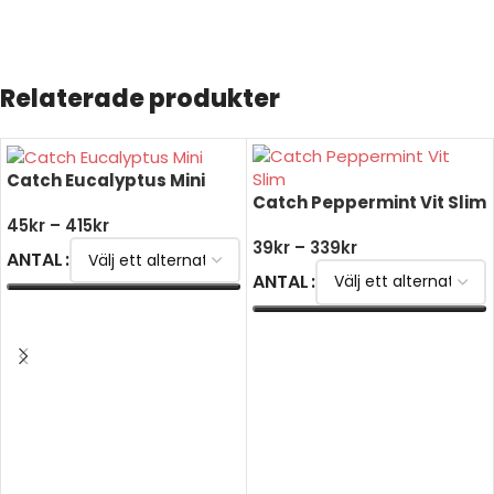
Relaterade produkter
Catch Eucalyptus Mini
Catch Peppermint Vit Slim
45
kr
–
415
kr
39
kr
–
339
kr
ANTAL
ANTAL
VÄLJ ALTERNATIV
VÄLJ ALTERNATIV