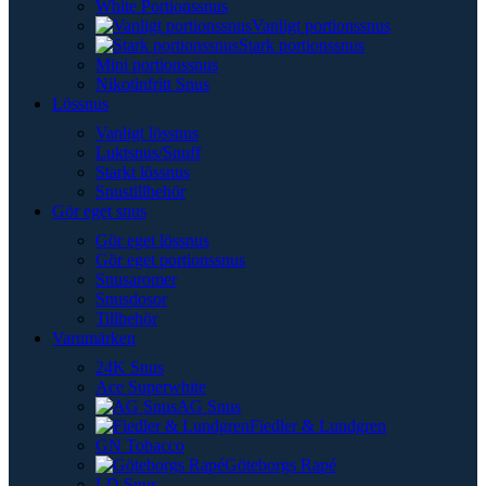
White Portionssnus
Vanligt portionssnus
Stark portionssnus
Mini portionssnus
Nikotinfritt Snus
Lössnus
Vanligt lössnus
Luktsnus/Snuff
Starkt lössnus
Snustillbehör
Gör eget snus
Gör eget lössnus
Gör eget portionssnus
Snusaromer
Snusdosor
Tillbehör
Varumärken
24K Snus
Ace Superwhite
AG Snus
Fiedler & Lundgren
GN Tobacco
Göteborgs Rapé
LD Snus