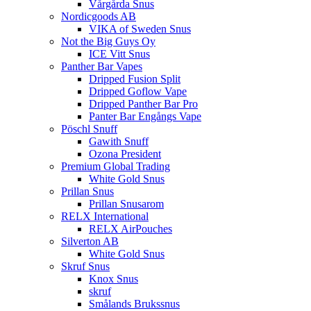
Vårgårda Snus
Nordicgoods AB
VIKA of Sweden Snus
Not the Big Guys Oy
ICE Vitt Snus
Panther Bar Vapes
Dripped Fusion Split
Dripped Goflow Vape
Dripped Panther Bar Pro
Panter Bar Engångs Vape
Pöschl Snuff
Gawith Snuff
Ozona President
Premium Global Trading
White Gold Snus
Prillan Snus
Prillan Snusarom
RELX International
RELX AirPouches
Silverton AB
White Gold Snus
Skruf Snus
Knox Snus
skruf
Smålands Brukssnus