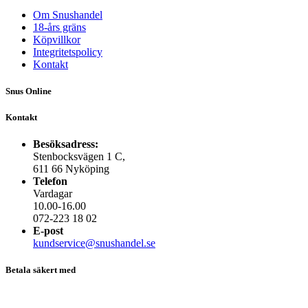
produktsidan
Om Snushandel
18-års gräns
Köpvillkor
Integritetspolicy
Kontakt
Snus Online
Kontakt
Besöksadress:
Stenbocksvägen 1 C,
611 66 Nyköping
Telefon
Vardagar
10.00-16.00
072-223 18 02
E-post
kundservice@snushandel.se
Betala säkert med