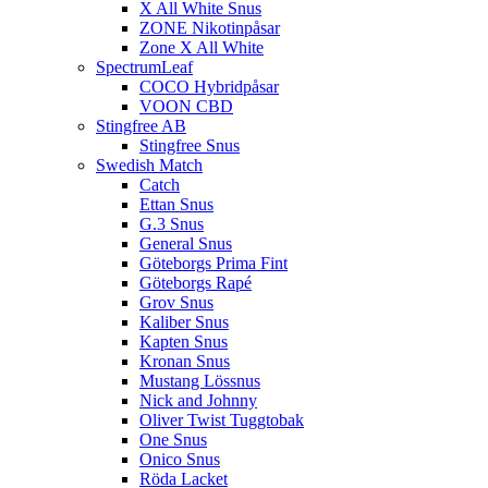
X All White Snus
ZONE Nikotinpåsar
Zone X All White
SpectrumLeaf
COCO Hybridpåsar
VOON CBD
Stingfree AB
Stingfree Snus
Swedish Match
Catch
Ettan Snus
G.3 Snus
General Snus
Göteborgs Prima Fint
Göteborgs Rapé
Grov Snus
Kaliber Snus
Kapten Snus
Kronan Snus
Mustang Lössnus
Nick and Johnny
Oliver Twist Tuggtobak
One Snus
Onico Snus
Röda Lacket