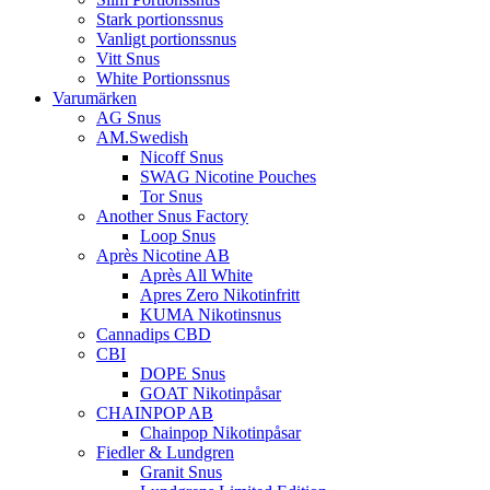
Stark portionssnus
Vanligt portionssnus
Vitt Snus
White Portionssnus
Varumärken
AG Snus
AM.Swedish
Nicoff Snus
SWAG Nicotine Pouches
Tor Snus
Another Snus Factory
Loop Snus
Après Nicotine AB
Après All White
Apres Zero Nikotinfritt
KUMA Nikotinsnus
Cannadips CBD
CBI
DOPE Snus
GOAT Nikotinpåsar
CHAINPOP AB
Chainpop Nikotinpåsar
Fiedler & Lundgren
Granit Snus