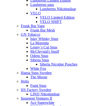
Lundgrens Limited Edition
Lundgrens snus
Lundgrens Nikotinpåsar
VELO
VELO Limited Edition
VELO SHIFT
Frunk Bar Vape
Frunk Bar Mesh
GN Tobacco
Islay Whisky Snus
La Morenita
Lenny´s Cut Snus
McChrystal's Snuff
Odens Snus
Siberia Snus
Siberia Nicotine Pouches
White Fox
Hansa Snus Sweden
The Moose
Helix
Fumi Snus
HS Factory Sweden
LIND Nikotinpåsar
Insurgent Ventures II
Ace Superwhite