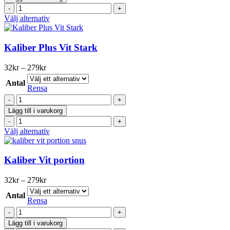
White
på
General
Strong
produktsidan
Slim
Den
Välj alternativ
mängd
White
här
Strong
produkten
mängd
har
Kaliber Plus Vit Stark
flera
varianter.
Prisintervall:
32
kr
–
279
kr
De
32kr
olika
Antal
till
Rensa
alternativen
279kr
Kaliber
kan
Plus
väljas
Lägg till i varukorg
Vit
på
Kaliber
Stark
produktsidan
Plus
Den
Välj alternativ
mängd
Vit
här
Stark
produkten
mängd
har
Kaliber Vit portion
flera
varianter.
Prisintervall:
32
kr
–
279
kr
De
32kr
olika
Antal
till
Rensa
alternativen
279kr
Kaliber
kan
Vit
väljas
Lägg till i varukorg
portion