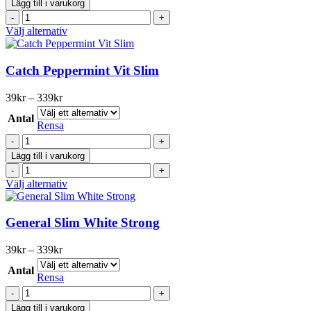
Lägg till i varukorg
Lakrits
Catch
Minisnus
Original
Den
Välj alternativ
mängd
Lakrits
här
Minisnus
produkten
mängd
har
Catch Peppermint Vit Slim
flera
varianter.
Prisintervall:
39
kr
–
339
kr
De
39kr
olika
Antal
till
Rensa
alternativen
339kr
Catch
kan
Peppermint
väljas
Lägg till i varukorg
Vit
på
Catch
Slim
produktsidan
Peppermint
Den
Välj alternativ
mängd
Vit
här
Slim
produkten
mängd
har
General Slim White Strong
flera
varianter.
Prisintervall:
39
kr
–
339
kr
De
39kr
olika
Antal
till
Rensa
alternativen
339kr
General
kan
Slim
väljas
Lägg till i varukorg