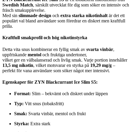
Swedish Match
, särskilt utvecklat för dig som söker en intensiv och
fräsch smakupplevelse.
Med sin
slimmade design
och
extra starka nikotinhalt
är det ett
populärt val bland användare som föredrar en diskret men kraftfull
prilla.
Kraftfull smakprofil och hög nikotinstyrka
Detta vita snus kombinerar en fyllig smak av
svarta vinbär
,
uppfriskande
mentol
och fruktiga undertoner,
vilket ger en välbalanserad och livlig smak. Varje portion innehåller
13,5 mg nikotin
, vilket motsvarar en styrka på
19,29 mg/g
–
perfekt för vana användare som söker något mer intensivt.
Egenskaper för ZYN Blackcurrant Ice Slim S5:
Format:
Slim – bekvämt och diskret under läppen
Typ:
Vitt snus (tobaksfritt)
Smak:
Svarta vinbär, mentol och frukt
Styrka:
Extra stark