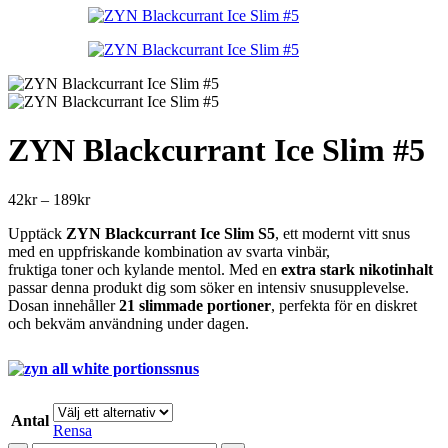
till
189kr
ZYN Blackcurrant Ice Slim #5
Prisintervall:
42
kr
–
189
kr
42kr
Upptäck
ZYN Blackcurrant Ice Slim S5
, ett modernt vitt snus
till
med en uppfriskande kombination av svarta vinbär,
189kr
fruktiga toner och kylande mentol. Med en
extra stark nikotinhalt
passar denna produkt dig som söker en intensiv snusupplevelse.
Dosan innehåller
21 slimmade portioner
, perfekta för en diskret
och bekväm användning under dagen.
Antal
Rensa