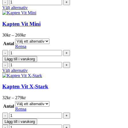
på
Kaliber
mängd
produktsidan
Vit
Den
Välj alternativ
portion
här
mängd
produkten
har
Kapten Vit Mini
flera
varianter.
Prisintervall:
30
kr
–
269
kr
De
30kr
olika
Antal
till
Rensa
alternativen
269kr
Kapten
kan
Vit
väljas
Lägg till i varukorg
Mini
på
Kapten
mängd
produktsidan
Vit
Den
Välj alternativ
Mini
här
mängd
produkten
har
Kapten Vit X-Stark
flera
varianter.
Prisintervall:
32
kr
–
279
kr
De
32kr
olika
Antal
till
Rensa
alternativen
279kr
Kapten
kan
Vit
väljas
Lägg till i varukorg
X-
på
Kapten