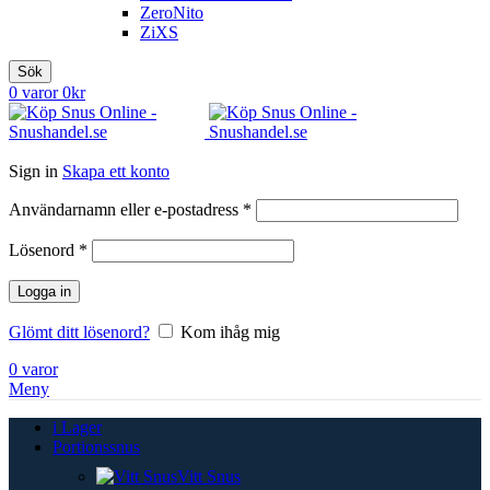
ZeroNito
ZiXS
Sök
0
varor
0
kr
Sign in
Skapa ett konto
Obligatoriskt
Användarnamn eller e-postadress
*
Obligatoriskt
Lösenord
*
Logga in
Glömt ditt lösenord?
Kom ihåg mig
0
varor
Meny
i Lager
Portionssnus
Vitt Snus