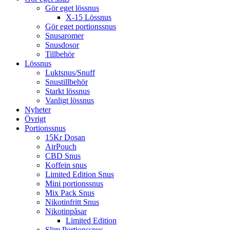
Gör eget lössnus
X-15 Lössnus
Gör eget portionssnus
Snusaromer
Snusdosor
Tillbehör
Lössnus
Luktsnus/Snuff
Snustillbehör
Starkt lössnus
Vanligt lössnus
Nyheter
Övrigt
Portionssnus
15Kr Dosan
AirPouch
CBD Snus
Koffein snus
Limited Edition Snus
Mini portionssnus
Mix Pack Snus
Nikotinfritt Snus
Nikotinpåsar
Limited Edition
Slim Portionssnus