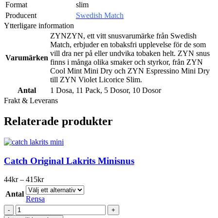
Format
slim
Producent
Swedish Match
Ytterligare information
ZYN
ZYN, ett vitt snusvarumärke från Swedish
Match, erbjuder en tobaksfri upplevelse för de som
vill dra ner på eller undvika tobaken helt. ZYN snus
Varumärken
finns i många olika smaker och styrkor, från ZYN
Cool Mint Mini Dry och ZYN Espressino Mini Dry
till ZYN Violet Licorice Slim.
Antal
1 Dosa
,
11 Pack
,
5 Dosor
,
10 Dosor
Frakt & Leverans
Relaterade produkter
Catch Original Lakrits Minisnus
Prisintervall:
44
kr
–
415
kr
44kr
Antal
till
Rensa
415kr
Catch
Original