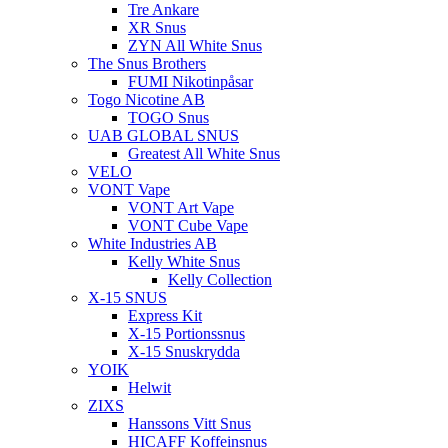
Tre Ankare
XR Snus
ZYN All White Snus
The Snus Brothers
FUMI Nikotinpåsar
Togo Nicotine AB
TOGO Snus
UAB GLOBAL SNUS
Greatest All White Snus
VELO
VONT Vape
VONT Art Vape
VONT Cube Vape
White Industries AB
Kelly White Snus
Kelly Collection
X-15 SNUS
Express Kit
X-15 Portionssnus
X-15 Snuskrydda
YOIK
Helwit
ZIXS
Hanssons Vitt Snus
HICAFF Koffeinsnus