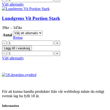
Stark
produktsidan
Vit
Den
Välj alternativ
mängd
X-
här
Stark
produkten
mängd
har
Lundgrens Vit Portion Stark
flera
varianter.
Prisintervall:
39
kr
–
345
kr
De
39kr
olika
Antal
till
Rensa
alternativen
345kr
Lundgrens
kan
Vit
väljas
Lägg till i varukorg
Portion
på
Lundgrens
Stark
produktsidan
Vit
Den
Välj alternativ
mängd
Portion
här
Stark
produkten
mängd
har
flera
varianter.
De
olika
För att kunna handla produkter från vår webbshop måste du enligt
alternativen
svensk lag ha fyllt 18 år.
kan
väljas
Information
på