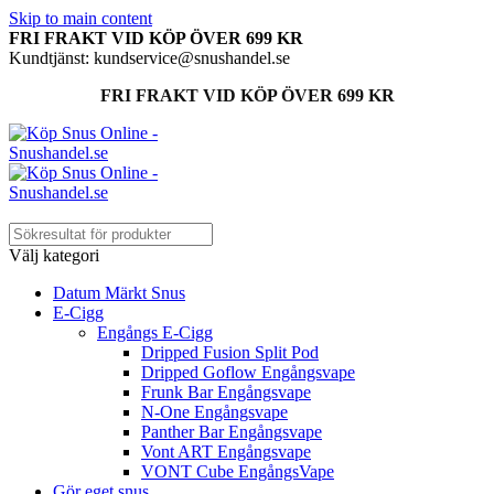
Skip to main content
FRI FRAKT VID KÖP ÖVER 699 KR
Kundtjänst: kundservice@snushandel.se
FRI FRAKT VID KÖP ÖVER 699 KR
Välj kategori
Datum Märkt Snus
E-Cigg
Engångs E-Cigg
Dripped Fusion Split Pod
Dripped Goflow Engångsvape
Frunk Bar Engångsvape
N-One Engångsvape
Panther Bar Engångsvape
Vont ART Engångsvape
VONT Cube EngångsVape
Gör eget snus