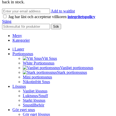
back in stock.
Add to waitlist
Jag har läst och accepterar villkoren
integritetspolicy
Stäng
Sök
Meny
Kategorier
i Lager
Portionssnus
Vitt Snus
White Portionssnus
Vanligt portionssnus
Stark portionssnus
Mini portionssnus
Nikotinfritt Snus
Lössnus
Vanligt lössnus
Luktsnus/Snuff
Starkt lössnus
Snustillbehör
Gör eget snus
Gör eget lössnus