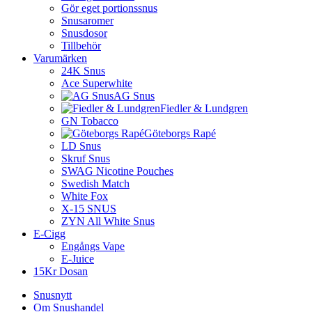
Gör eget portionssnus
Snusaromer
Snusdosor
Tillbehör
Varumärken
24K Snus
Ace Superwhite
AG Snus
Fiedler & Lundgren
GN Tobacco
Göteborgs Rapé
LD Snus
Skruf Snus
SWAG Nicotine Pouches
Swedish Match
White Fox
X-15 SNUS
ZYN All White Snus
E-Cigg
Engångs Vape
E-Juice
15Kr Dosan
Snusnytt
Om Snushandel