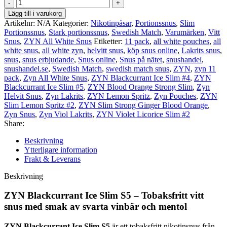
ZYN
Blackcurrant
Lägg till i varukorg
Ice
Artikelnr:
N/A
Kategorier:
Nikotinpåsar
,
Portionssnus
,
Slim
Slim
Portionssnus
,
Stark portionssnus
,
Swedish Match
,
Varumärken
,
Vitt
#5
Snus
,
ZYN All White Snus
Etiketter:
11 pack
,
all white pouches
,
all
mängd
white snus
,
all white zyn
,
helvitt snus
,
köp snus online
,
Lakrits snus
,
snus
,
snus erbjudande
,
Snus online
,
Snus på nätet
,
snushandel
,
snushandel.se
,
Swedish Match
,
swedish match snus
,
ZYN
,
zyn 11
pack
,
Zyn All White Snus
,
ZYN Blackcurrant Ice Slim #4
,
ZYN
Blackcurrant Ice Slim #5
,
ZYN Blood Orange Strong Slim
,
Zyn
Helvit Snus
,
Zyn Lakrits
,
ZYN Lemon Spritz
,
Zyn Pouches
,
ZYN
Slim Lemon Spritz #2
,
ZYN Slim Strong Ginger Blood Orange
,
Zyn Snus
,
Zyn Viol Lakrits
,
ZYN Violet Licorice Slim #2
Share:
Beskrivning
Ytterligare information
Frakt & Leverans
Beskrivning
ZYN Blackcurrant Ice Slim S5 – Tobaksfritt vitt
snus med smak av svarta vinbär och mentol
ZYN Blackcurrant Ice Slim S5
är ett tobaksfritt nikotinsnus från