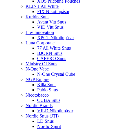
XQS Nicotine Pouches
KLINT All White
FIX Nikotinpåsar
Kurbits Snus
Avant Vitt Snus
VID Vitt Snus
Liw Innovation
XPCT Nikotinpåsar
Luna Corporate
77 All White Snus
BJÖRN Snus
CAFERO Snus
Ministry Of Snus
N-One Vape
N-One Crystal Cube
NGP Empire
Killa Snus
Pablo Snus
Nicotobacco
CUBA Snus
Nordic Brands
VILD Nikotinpåsar
Nordic Snus (JTI)
LD Snus
Nordic Spirit