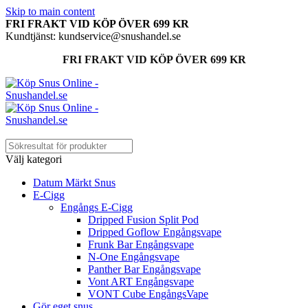
Skip to main content
FRI FRAKT VID KÖP ÖVER 699 KR
Kundtjänst: kundservice@snushandel.se
FRI FRAKT VID KÖP ÖVER 699 KR
Välj kategori
Datum Märkt Snus
E-Cigg
Engångs E-Cigg
Dripped Fusion Split Pod
Dripped Goflow Engångsvape
Frunk Bar Engångsvape
N-One Engångsvape
Panther Bar Engångsvape
Vont ART Engångsvape
VONT Cube EngångsVape
Gör eget snus