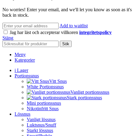
No worries! Enter your email, and we'll let you know as soon as it's
back in stock.
Add to waitlist
Jag har läst och accepterar villkoren
integritetspolicy
Stäng
Sök
Meny
Kategorier
i Lager
Portionssnus
Vitt Snus
White Portionssnus
Vanligt portionssnus
Stark portionssnus
Mini portionssnus
Nikotinfritt Snus
Lössnus
Vanligt lössnus
Luktsnus/Snuff
Starkt lössnus
Snustillbehör