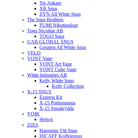
Tre Ankare
XR Snus
ZYN All White Snus
The Snus Brothers
FUMI Nikotinpåsar
Togo Nicotine AB
TOGO Snus
UAB GLOBAL SNUS
Greatest All White Snus
VELO
VONT Vape
VONT Art Vape
VONT Cube Vape
White Industries AB
Kelly White Snus
Kelly Collection
X-15 SNUS
Express Kit
X-15 Portionssnus
X-15 Snuskrydda
YOIK
Helwit
ZIXS
Hanssons Vitt Snus
HICAFF Koffeinsnus