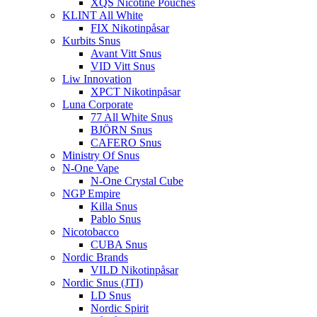
XQS Nicotine Pouches
KLINT All White
FIX Nikotinpåsar
Kurbits Snus
Avant Vitt Snus
VID Vitt Snus
Liw Innovation
XPCT Nikotinpåsar
Luna Corporate
77 All White Snus
BJÖRN Snus
CAFERO Snus
Ministry Of Snus
N-One Vape
N-One Crystal Cube
NGP Empire
Killa Snus
Pablo Snus
Nicotobacco
CUBA Snus
Nordic Brands
VILD Nikotinpåsar
Nordic Snus (JTI)
LD Snus
Nordic Spirit