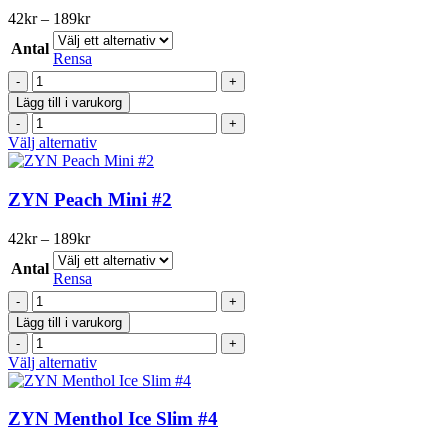
varianter.
Prisintervall:
42
kr
–
189
kr
De
42kr
olika
Antal
till
Rensa
alternativen
189kr
ZYN
kan
Red
väljas
Lägg till i varukorg
Berry
på
ZYN
Fizz
produktsidan
Red
Den
Välj alternativ
Slim
Berry
här
#3
Fizz
produkten
mängd
Slim
har
ZYN Peach Mini #2
#3
flera
mängd
varianter.
Prisintervall:
42
kr
–
189
kr
De
42kr
olika
Antal
till
Rensa
alternativen
189kr
ZYN
kan
Peach
väljas
Lägg till i varukorg
Mini
på
ZYN
#2
produktsidan
Peach
Den
Välj alternativ
mängd
Mini
här
#2
produkten
mängd
har
ZYN Menthol Ice Slim #4
flera