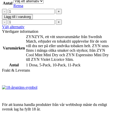
olika
Antal
till
Rensa
alternativen
189kr
ZYN
kan
Slim
väljas
Lägg till i varukorg
Cool
på
ZYN
Mint
produktsidan
Slim
Den
Välj alternativ
ice
Cool
här
Ytterligare information
#6
Mint
produkten
ZYN
ZYN, ett vitt snusvarumärke från Swedish
mängd
ice
har
Match, erbjuder en tobaksfri upplevelse för de som
#6
flera
vill dra ner på eller undvika tobaken helt. ZYN snus
Varumärken
mängd
varianter.
finns i många olika smaker och styrkor, från ZYN
De
Cool Mint Mini Dry och ZYN Espressino Mini Dry
olika
till ZYN Violet Licorice Slim.
alternativen
Antal
1 Dosa
,
5-Pack
,
10-Pack
,
11-Pack
kan
Frakt & Leverans
väljas
på
produktsidan
För att kunna handla produkter från vår webbshop måste du enligt
svensk lag ha fyllt 18 år.