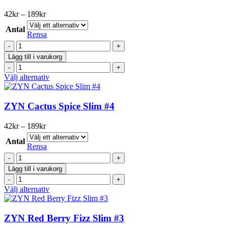
mängd
flera
varianter.
Prisintervall:
42
kr
–
189
kr
De
42kr
olika
Antal
till
Rensa
alternativen
189kr
ZYN
kan
Red
väljas
Lägg till i varukorg
Berry
på
ZYN
Fizz
produktsidan
Red
Den
Välj alternativ
Slim
Berry
här
#2
Fizz
produkten
mängd
Slim
har
ZYN Cactus Spice Slim #4
#2
flera
mängd
varianter.
Prisintervall:
42
kr
–
189
kr
De
42kr
olika
Antal
till
Rensa
alternativen
189kr
ZYN
kan
Cactus
väljas
Lägg till i varukorg
Spice
på
ZYN
Slim
produktsidan
Cactus
Den
Välj alternativ
#4
Spice
här
mängd
Slim
produkten
#4
har
ZYN Red Berry Fizz Slim #3
mängd
flera