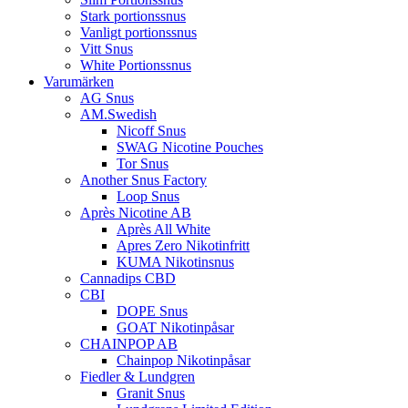
Stark portionssnus
Vanligt portionssnus
Vitt Snus
White Portionssnus
Varumärken
AG Snus
AM.Swedish
Nicoff Snus
SWAG Nicotine Pouches
Tor Snus
Another Snus Factory
Loop Snus
Après Nicotine AB
Après All White
Apres Zero Nikotinfritt
KUMA Nikotinsnus
Cannadips CBD
CBI
DOPE Snus
GOAT Nikotinpåsar
CHAINPOP AB
Chainpop Nikotinpåsar
Fiedler & Lundgren
Granit Snus