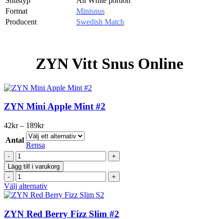
Snustyp
All White portion
Format
Minisnus
Producent
Swedish Match
ZYN Vitt Snus Online
ZYN Mini Apple Mint #2
Prisintervall:
42
kr
–
189
kr
42kr
Antal
till
Rensa
189kr
ZYN
Mini
Lägg till i varukorg
Apple
ZYN
Mint
Mini
Den
Välj alternativ
#2
Apple
här
mängd
Mint
produkten
#2
har
ZYN Red Berry Fizz Slim #2