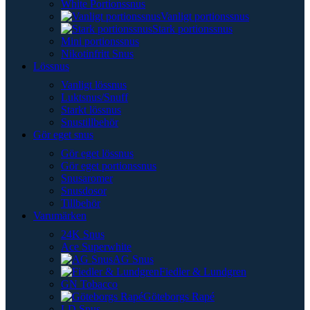
White Portionssnus
Vanligt portionssnus
Stark portionssnus
Mini portionssnus
Nikotinfritt Snus
Lössnus
Vanligt lössnus
Luktsnus/Snuff
Starkt lössnus
Snustillbehör
Gör eget snus
Gör eget lössnus
Gör eget portionssnus
Snusaromer
Snusdosor
Tillbehör
Varumärken
24K Snus
Ace Superwhite
AG Snus
Fiedler & Lundgren
GN Tobacco
Göteborgs Rapé
LD Snus