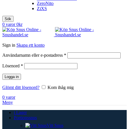
ZeroNito
ZiXS
Sök
0
varor
0
kr
Sign in
Skapa ett konto
Obligatoriskt
Användarnamn eller e-postadress
*
Obligatoriskt
Lösenord
*
Logga in
Glömt ditt lösenord?
Kom ihåg mig
0
varor
Meny
i Lager
Portionssnus
Vitt Snus