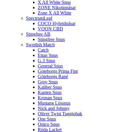
X All White Snus
ZONE Nikotinpåsar
Zone X All White
SpectrumLeaf
COCO Hybridpåsar
VOON CBD
Stingfree AB
Stingfree Snus
Swedish Match
Catch
Ettan Snus
G.3 Snus
General Snus
Göteborgs Prima Fint
Göteborgs Rapé
Grov Snus
Kaliber Snus
Kapten Snus
Kronan Snus
Mustang Lössnus
Nick and Johnny
Oliver Twist Tuggtobak
One Snus
Onico Snus
Röda Lacket