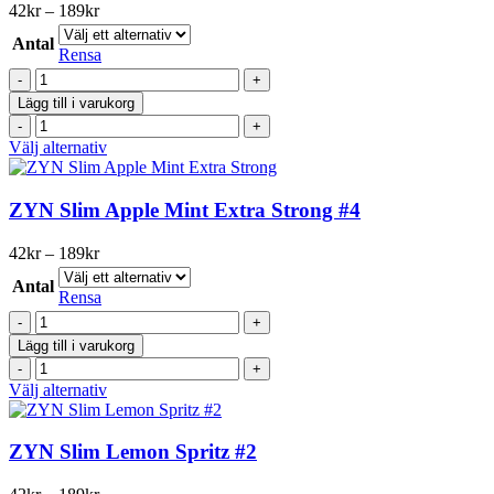
varianter.
Prisintervall:
42
kr
–
189
kr
De
42kr
olika
Antal
till
Rensa
alternativen
189kr
ZYN
kan
Menthol
väljas
Lägg till i varukorg
Ice
på
ZYN
Slim
produktsidan
Menthol
Den
Välj alternativ
#4
Ice
här
mängd
Slim
produkten
#4
har
ZYN Slim Apple Mint Extra Strong #4
mängd
flera
varianter.
Prisintervall:
42
kr
–
189
kr
De
42kr
olika
Antal
till
Rensa
alternativen
189kr
ZYN
kan
Slim
väljas
Lägg till i varukorg
Apple
på
ZYN
Mint
produktsidan
Slim
Den
Välj alternativ
Extra
Apple
här
Strong
Mint
produkten
#4
Extra
har
ZYN Slim Lemon Spritz #2
mängd
Strong
flera
#4
varianter.
Prisintervall: