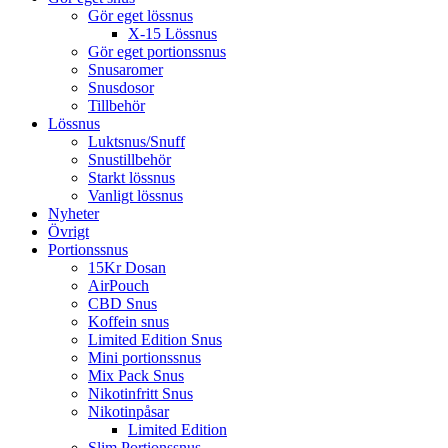
Gör eget lössnus
X-15 Lössnus
Gör eget portionssnus
Snusaromer
Snusdosor
Tillbehör
Lössnus
Luktsnus/Snuff
Snustillbehör
Starkt lössnus
Vanligt lössnus
Nyheter
Övrigt
Portionssnus
15Kr Dosan
AirPouch
CBD Snus
Koffein snus
Limited Edition Snus
Mini portionssnus
Mix Pack Snus
Nikotinfritt Snus
Nikotinpåsar
Limited Edition
Slim Portionssnus