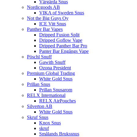
Vårgårda Snus
Nordicgoods AB
VIKA of Sweden Snus
Not the Big Guys Oy
ICE Vitt Snus
Panther Bar Vapes
Dripped Fusion Split
Dripped Goflow Vape
Dripped Panther Bar Pro
Panter Bar Engångs Vape
Pöschl Snuff
Gawith Snuff
Ozona President
Premium Global Trading
White Gold Snus
Prillan Snus
Prillan Snusarom
RELX International
RELX AirPouches
Silverton AB
White Gold Snus
Skruf Snus
Knox Snus
skruf
Smålands Brukssnus