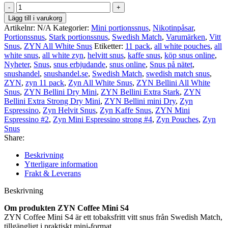
ZYN
Coffee
Lägg till i varukorg
Mini
Artikelnr:
N/A
Kategorier:
Mini portionssnus
,
Nikotinpåsar
,
#4
Portionssnus
,
Stark portionssnus
,
Swedish Match
,
Varumärken
,
Vitt
mängd
Snus
,
ZYN All White Snus
Etiketter:
11 pack
,
all white pouches
,
all
white snus
,
all white zyn
,
helvitt snus
,
kaffe snus
,
köp snus online
,
Nyheter
,
Snus
,
snus erbjudande
,
snus online
,
Snus på nätet
,
snushandel
,
snushandel.se
,
Swedish Match
,
swedish match snus
,
ZYN
,
zyn 11 pack
,
Zyn All White Snus
,
ZYN Bellini All White
Snus
,
ZYN Bellini Dry Mini
,
ZYN Bellini Extra Stark
,
ZYN
Bellini Extra Strong Dry Mini
,
ZYN Bellini mini Dry
,
Zyn
Espressino
,
Zyn Helvit Snus
,
Zyn Kaffe Snus
,
ZYN Mini
Espressino #2
,
Zyn Mini Espressino strong #4
,
Zyn Pouches
,
Zyn
Snus
Share:
Beskrivning
Ytterligare information
Frakt & Leverans
Beskrivning
Om produkten ZYN Coffee Mini S4
ZYN Coffee Mini S4 är ett tobaksfritt vitt snus från Swedish Match,
tillgängligt i praktiskt mini-format.