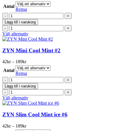
De
42kr
olika
Antal
till
Rensa
alternativen
189kr
ZYN
kan
Slim
väljas
Lägg till i varukorg
Strong
på
ZYN
Apple
produktsidan
Slim
Den
Välj alternativ
Mint
Strong
här
#3
Apple
produkten
mängd
Mint
har
ZYN Mini Cool Mint #2
#3
flera
mängd
varianter.
Prisintervall:
42
kr
–
189
kr
De
42kr
olika
Antal
till
Rensa
alternativen
189kr
ZYN
kan
Mini
väljas
Lägg till i varukorg
Cool
på
ZYN
Mint
produktsidan
Mini
Den
Välj alternativ
#2
Cool
här
mängd
Mint
produkten
#2
har
ZYN Slim Cool Mint ice #6
mängd
flera
varianter.
Prisintervall:
42
kr
–
189
kr
De
42kr