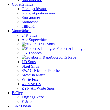
Gör eget snus
Gör eget lössnus
Gör eget portionssnus
Snusaromer
Snusdosor
Tillbehör
Varumärken
24K Snus
Ace Superwhite
AG Snus
Fiedler & Lundgren
GN Tobacco
Göteborgs Rapé
LD Snus
Skruf Snus
SWAG Nicotine Pouches
Swedish Match
White Fox
X-15 SNUS
ZYN All White Snus
E-Cigg
Engångs Vape
E-Juice
15Kr Dosan