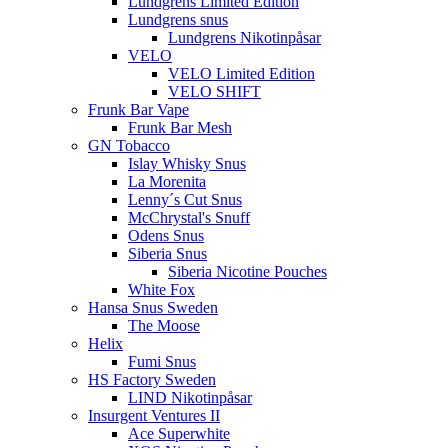
Lundgrens Limited Edition
Lundgrens snus
Lundgrens Nikotinpåsar
VELO
VELO Limited Edition
VELO SHIFT
Frunk Bar Vape
Frunk Bar Mesh
GN Tobacco
Islay Whisky Snus
La Morenita
Lenny´s Cut Snus
McChrystal's Snuff
Odens Snus
Siberia Snus
Siberia Nicotine Pouches
White Fox
Hansa Snus Sweden
The Moose
Helix
Fumi Snus
HS Factory Sweden
LIND Nikotinpåsar
Insurgent Ventures II
Ace Superwhite