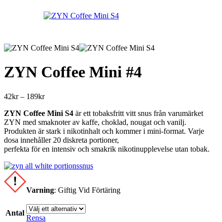
till
189kr
ZYN Coffee Mini #4
Prisintervall:
42
kr
–
189
kr
42kr
ZYN Coffee Mini S4
är ett tobaksfritt vitt snus från varumärket
till
ZYN med smaknoter av kaffe, choklad, nougat och vanilj.
189kr
Produkten är stark i nikotinhalt och kommer i mini-format. Varje
dosa innehåller 20 diskreta portioner,
perfekta för en intensiv och smakrik nikotinupplevelse utan tobak.
Varning
:
Giftig Vid Förtäring
Antal
Rensa