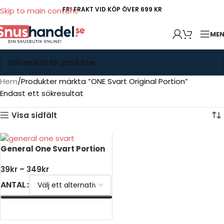
FRI FRAKT VID KÖP ÖVER 699 KR
Skip to main content
ME
Hem
Produkter märkta ”ONE Svart Original Portion”
Endast ett sökresultat
Visa sidfält
General One Svart Portion
39
kr
–
349
kr
ANTAL
VÄLJ ALTERNATIV