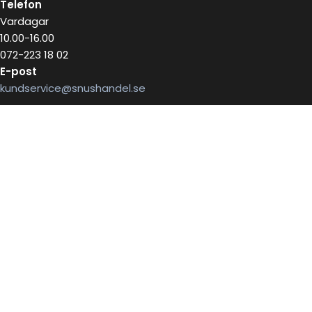
Telefon
Vardagar
10.00-16.00
072-223 18 02
E-post
kundservice@snushandel.se
BETALA SÄKERT MED
INFOBREV
Skriv in ditt mail för information
E-postadress: