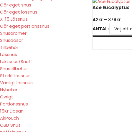
Gör eget snus
Ace Eucalyptus
Gör eget lössnus
X-15 Lössnus
42
kr
–
379
kr
Gör eget portionssnus
ANTAL
Snusaromer
Snusdosor
VÄLJ ALTERNATIV
Tillbehör
Lössnus
Luktsnus/Snuff
Snustillbehör
Starkt lössnus
Vanligt lössnus
Nyheter
Övrigt
Portionssnus
15Kr Dosan
AirPouch
CBD Snus