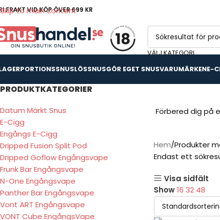
RI FRAKT VID KÖP ÖVER 699 KR
Skip to main content
VÄLJ KATEGORI
 LAGER
PORTIONSSNUS
LÖSSNUS
GÖR EGET SNUS
VARUMÄRKEN
E-C
PRODUKTKATEGORIER
Datum Märkt Snus
Förbered dig på 
E-Cigg
Engångs E-Cigg
Hem
Produkter mä
Dripped Fusion Split Pod
Endast ett sökres
Dripped Goflow Engångsvape
Frunk Bar Engångsvape
Visa sidfält
N-One Engångsvape
Show
16
32
48
Panther Bar Engångsvape
Vont ART Engångsvape
VONT Cube EngångsVape