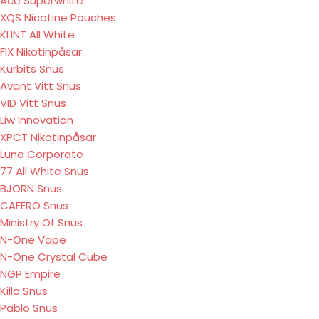
Ace Superwhite
XQS Nicotine Pouches
KLINT All White
FIX Nikotinpåsar
Kurbits Snus
Avant Vitt Snus
VID Vitt Snus
Liw Innovation
XPCT Nikotinpåsar
Luna Corporate
77 All White Snus
BJÖRN Snus
CAFERO Snus
Ministry Of Snus
N-One Vape
N-One Crystal Cube
NGP Empire
Killa Snus
Pablo Snus