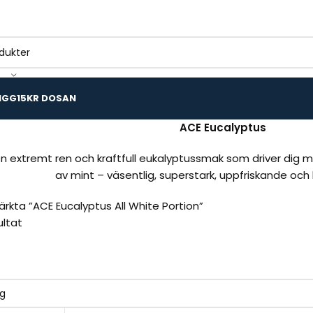
IGG
15KR DOSAN
ACE Eucalyptus
en extremt ren och kraftfull eukalyptussmak som driver dig
av mint – väsentlig, superstark, uppfriskande och 
rkta ”ACE Eucalyptus All White Portion”
ultat