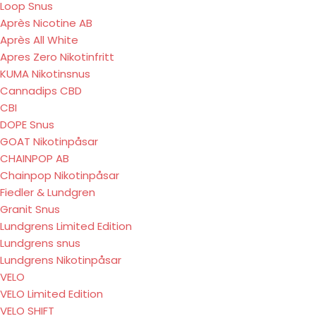
Loop Snus
Après Nicotine AB
Après All White
Apres Zero Nikotinfritt
KUMA Nikotinsnus
Cannadips CBD
CBI
DOPE Snus
GOAT Nikotinpåsar
CHAINPOP AB
Chainpop Nikotinpåsar
Fiedler & Lundgren
Granit Snus
Lundgrens Limited Edition
Lundgrens snus
Lundgrens Nikotinpåsar
VELO
VELO Limited Edition
VELO SHIFT