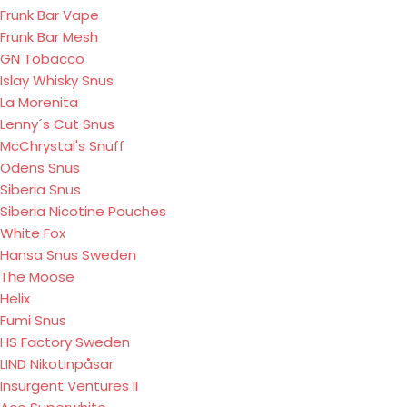
Frunk Bar Vape
Frunk Bar Mesh
GN Tobacco
Islay Whisky Snus
La Morenita
Lenny´s Cut Snus
McChrystal's Snuff
Odens Snus
Siberia Snus
Siberia Nicotine Pouches
White Fox
Hansa Snus Sweden
The Moose
Helix
Fumi Snus
HS Factory Sweden
LIND Nikotinpåsar
Insurgent Ventures II