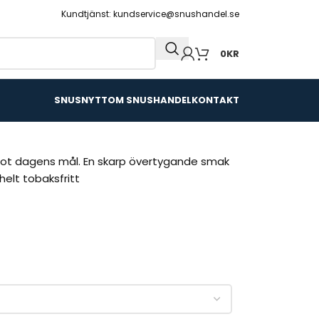
Kundtjänst: kundservice@snushandel.se
0
KR
SNUSNYTT
OM SNUSHANDEL
KONTAKT
 mot dagens mål. En skarp övertygande smak
helt tobaksfritt