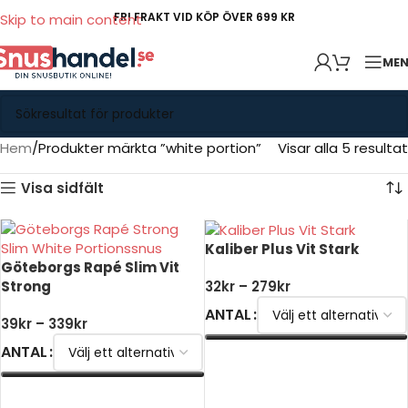
FRI FRAKT VID KÖP ÖVER 699 KR
Skip to main content
ME
Hem
Produkter märkta ”white portion”
Visar alla 5 resultat
Visa sidfält
Kaliber Plus Vit Stark
Göteborgs Rapé Slim Vit
Strong
32
kr
–
279
kr
ANTAL
39
kr
–
339
kr
ANTAL
VÄLJ ALTERNATIV
VÄLJ ALTERNATIV