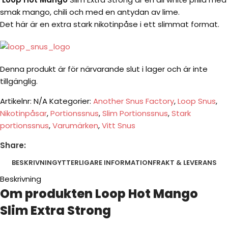
smak mango, chili och med en antydan av lime.
Det här är en extra stark nikotinpåse i ett slimmat format.
Denna produkt är för närvarande slut i lager och är inte
tillgänglig.
Artikelnr:
N/A
Kategorier:
Another Snus Factory
,
Loop Snus
,
Nikotinpåsar
,
Portionssnus
,
Slim Portionssnus
,
Stark
portionssnus
,
Varumärken
,
Vitt Snus
Share:
BESKRIVNING
YTTERLIGARE INFORMATION
FRAKT & LEVERANS
Beskrivning
Om produkten Loop Hot Mango
Slim Extra Strong