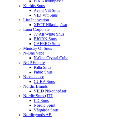
FIX Nikotinpåsar
Kurbits Snus
Avant Vitt Snus
VID Vitt Snus
Liw Innovation
XPCT Nikotinpåsar
Luna Corporate
77 All White Snus
BJÖRN Snus
CAFERO Snus
Ministry Of Snus
N-One Vape
N-One Crystal Cube
NGP Empire
Killa Snus
Pablo Snus
Nicotobacco
CUBA Snus
Nordic Brands
VILD Nikotinpåsar
Nordic Snus (JTI)
LD Snus
Nordic Spirit
Vårgårda Snus
Nordicgoods AB