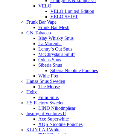
Lundgrens Nikotinpåsar
VELO
VELO Limited Edition
VELO SHIFT
Frunk Bar Vape
Frunk Bar Mesh
GN Tobacco
Islay Whisky Snus
La Morenita
Lenny´s Cut Snus
McChrystal's Snuff
Odens Snus
Siberia Snus
Siberia Nicotine Pouches
White Fox
Hansa Snus Sweden
The Moose
Helix
Fumi Snus
HS Factory Sweden
LIND Nikotinpåsar
Insurgent Ventures II
Ace Superwhite
XQS Nicotine Pouches
KLINT All White