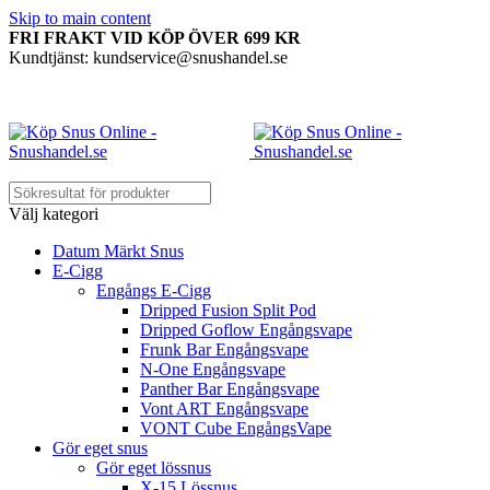
Skip to main content
FRI FRAKT VID KÖP ÖVER 699 KR
Kundtjänst: kundservice@snushandel.se
Välj kategori
Datum Märkt Snus
E-Cigg
Engångs E-Cigg
Dripped Fusion Split Pod
Dripped Goflow Engångsvape
Frunk Bar Engångsvape
N-One Engångsvape
Panther Bar Engångsvape
Vont ART Engångsvape
VONT Cube EngångsVape
Gör eget snus
Gör eget lössnus
X-15 Lössnus