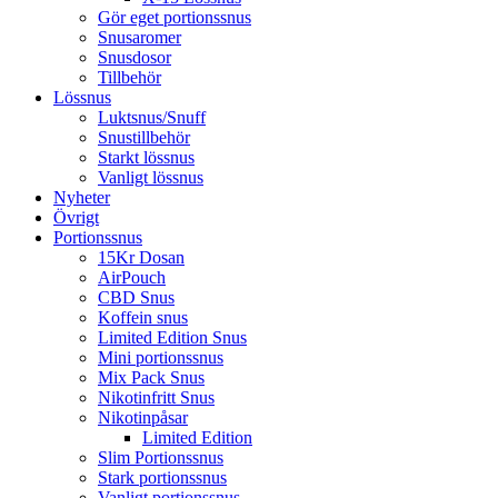
Gör eget portionssnus
Snusaromer
Snusdosor
Tillbehör
Lössnus
Luktsnus/Snuff
Snustillbehör
Starkt lössnus
Vanligt lössnus
Nyheter
Övrigt
Portionssnus
15Kr Dosan
AirPouch
CBD Snus
Koffein snus
Limited Edition Snus
Mini portionssnus
Mix Pack Snus
Nikotinfritt Snus
Nikotinpåsar
Limited Edition
Slim Portionssnus
Stark portionssnus
Vanligt portionssnus