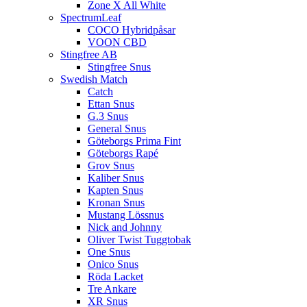
Zone X All White
SpectrumLeaf
COCO Hybridpåsar
VOON CBD
Stingfree AB
Stingfree Snus
Swedish Match
Catch
Ettan Snus
G.3 Snus
General Snus
Göteborgs Prima Fint
Göteborgs Rapé
Grov Snus
Kaliber Snus
Kapten Snus
Kronan Snus
Mustang Lössnus
Nick and Johnny
Oliver Twist Tuggtobak
One Snus
Onico Snus
Röda Lacket
Tre Ankare
XR Snus