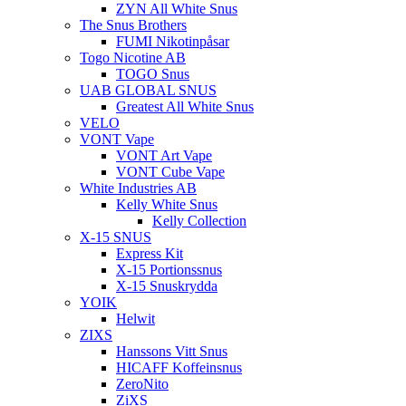
ZYN All White Snus
The Snus Brothers
FUMI Nikotinpåsar
Togo Nicotine AB
TOGO Snus
UAB GLOBAL SNUS
Greatest All White Snus
VELO
VONT Vape
VONT Art Vape
VONT Cube Vape
White Industries AB
Kelly White Snus
Kelly Collection
X-15 SNUS
Express Kit
X-15 Portionssnus
X-15 Snuskrydda
YOIK
Helwit
ZIXS
Hanssons Vitt Snus
HICAFF Koffeinsnus
ZeroNito
ZiXS