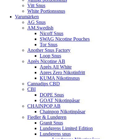
Vitt Snus
White Portionssnus
Varumärken
AG Snus
AM.Swedish
Nicoff Snus
SWAG Nicotine Pouches
Tor Snus
Another Snus Factory
Loop Snus
Après Nicotine AB
Après All White
Apres Zero Nikotinfritt
KUMA Nikotinsnus
Cannadips CBD
CBI
DOPE Snus
GOAT Nikotinpåsar
CHAINPOP AB
Chainpop Nikotinpåsar
Fiedler & Lundgren
Granit Snus
Lundgrens Limited Edition
Lundgrens snus