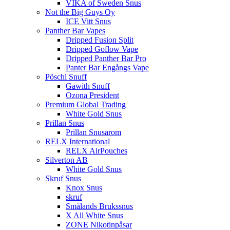
VIKA of Sweden Snus
Not the Big Guys Oy
ICE Vitt Snus
Panther Bar Vapes
Dripped Fusion Split
Dripped Goflow Vape
Dripped Panther Bar Pro
Panter Bar Engångs Vape
Pöschl Snuff
Gawith Snuff
Ozona President
Premium Global Trading
White Gold Snus
Prillan Snus
Prillan Snusarom
RELX International
RELX AirPouches
Silverton AB
White Gold Snus
Skruf Snus
Knox Snus
skruf
Smålands Brukssnus
X All White Snus
ZONE Nikotinpåsar