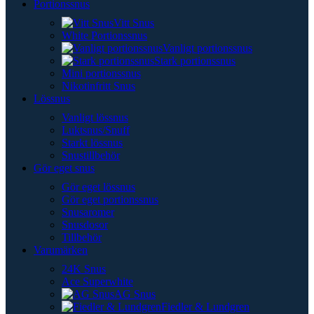
Portionssnus
Vitt Snus
White Portionssnus
Vanligt portionssnus
Stark portionssnus
Mini portionssnus
Nikotinfritt Snus
Lössnus
Vanligt lössnus
Luktsnus/Snuff
Starkt lössnus
Snustillbehör
Gör eget snus
Gör eget lössnus
Gör eget portionssnus
Snusaromer
Snusdosor
Tillbehör
Varumärken
24K Snus
Ace Superwhite
AG Snus
Fiedler & Lundgren