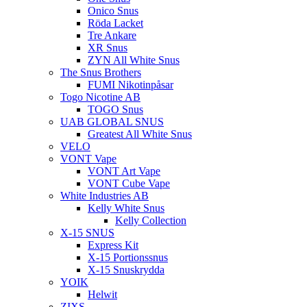
Onico Snus
Röda Lacket
Tre Ankare
XR Snus
ZYN All White Snus
The Snus Brothers
FUMI Nikotinpåsar
Togo Nicotine AB
TOGO Snus
UAB GLOBAL SNUS
Greatest All White Snus
VELO
VONT Vape
VONT Art Vape
VONT Cube Vape
White Industries AB
Kelly White Snus
Kelly Collection
X-15 SNUS
Express Kit
X-15 Portionssnus
X-15 Snuskrydda
YOIK
Helwit
ZIXS