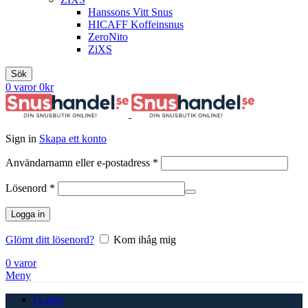
Hanssons Vitt Snus
HICAFF Koffeinsnus
ZeroNito
ZiXS
Sök
0
varor
0
kr
Sign in
Skapa ett konto
Obligatoriskt
Användarnamn eller e-postadress
*
Obligatoriskt
Lösenord
*
Logga in
Glömt ditt lösenord?
Kom ihåg mig
0
varor
Meny
i Lager