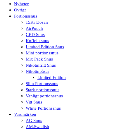
Nyheter
Övrigt
Portionssnus
15Kr Dosan
AirPouch
CBD Snus
Koffein snus
Limited Edition Snus
Mini portionssnus
Mix Pack Snus
Nikotinfritt Snus
Nikotinpåsar
Limited Edition
Slim Portionssnus
Stark portionssnus
Vanligt portionssnus
Vitt Snus
White Portionssnus
Varumärken
AG Snus
AM.Swedish