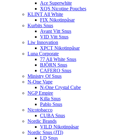
Ace Superwhite
XQS Nicotine Pouches
KLINT All White
FIX Nikotinpåsar
Kurbits Snus
Avant Vitt Snus
VID Vitt Snus
Liw Innovation
XPCT Nikotinpåsar
Luna Corporate
77 All White Snus
BJÖRN Snus
CAFERO Snus
Ministry Of Snus
N-One Vape
N-One Crystal Cube
NGP Empire
Killa Snus
Pablo Snus
Nicotobacco
CUBA Snus
Nordic Brands
VILD Nikotinpåsar
Nordic Snus (JTI)
LD Snus