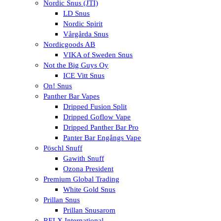
Nordic Snus (JTI)
LD Snus
Nordic Spirit
Vårgårda Snus
Nordicgoods AB
VIKA of Sweden Snus
Not the Big Guys Oy
ICE Vitt Snus
On! Snus
Panther Bar Vapes
Dripped Fusion Split
Dripped Goflow Vape
Dripped Panther Bar Pro
Panter Bar Engångs Vape
Pöschl Snuff
Gawith Snuff
Ozona President
Premium Global Trading
White Gold Snus
Prillan Snus
Prillan Snusarom
RELX International