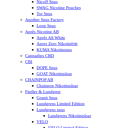
Nicoff Snus
SWAG Nicotine Pouches
Tor Snus
Another Snus Factory
Loop Snus
Après Nicotine AB
Après All White
Apres Zero Nikotinfritt
KUMA Nikotinsnus
Cannadips CBD
CBI
DOPE Snus
GOAT Nikotinpåsar
CHAINPOP AB
Chainpop Nikotinpåsar
Fiedler & Lundgren
Granit Snus
Lundgrens Limited Edition
Lundgrens snus
Lundgrens Nikotinpåsar
VELO
VELO Limited Edition