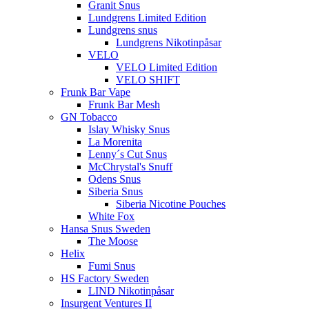
Granit Snus
Lundgrens Limited Edition
Lundgrens snus
Lundgrens Nikotinpåsar
VELO
VELO Limited Edition
VELO SHIFT
Frunk Bar Vape
Frunk Bar Mesh
GN Tobacco
Islay Whisky Snus
La Morenita
Lenny´s Cut Snus
McChrystal's Snuff
Odens Snus
Siberia Snus
Siberia Nicotine Pouches
White Fox
Hansa Snus Sweden
The Moose
Helix
Fumi Snus
HS Factory Sweden
LIND Nikotinpåsar
Insurgent Ventures II