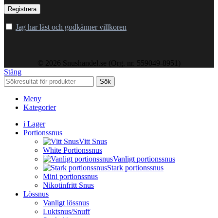
Jag har läst och godkänner villkoren
© 2026 Snushandel.se (Org. nr. 559049-8951)
Stäng
Sök
Meny
Kategorier
i Lager
Portionssnus
Vitt Snus
White Portionssnus
Vanligt portionssnus
Stark portionssnus
Mini portionssnus
Nikotinfritt Snus
Lössnus
Vanligt lössnus
Luktsnus/Snuff