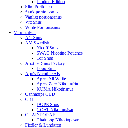
Limited Edition
Slim Portionssnus
Stark portionssnus
Vanligt portionssnus
Vitt Snus
White Portionssnus
Varumärken
AG Snus
AM.Swedish
Nicoff Snus
SWAG Nicotine Pouches
Tor Snus
Another Snus Factory
Loop Snus
Après Nicotine AB
Après All White
Apres Zero Nikotinfritt
KUMA Nikotinsnus
Cannadips CBD
CBI
DOPE Snus
GOAT Nikotinpåsar
CHAINPOP AB
Chainpop Nikotinpåsar
Fiedler & Lundgren