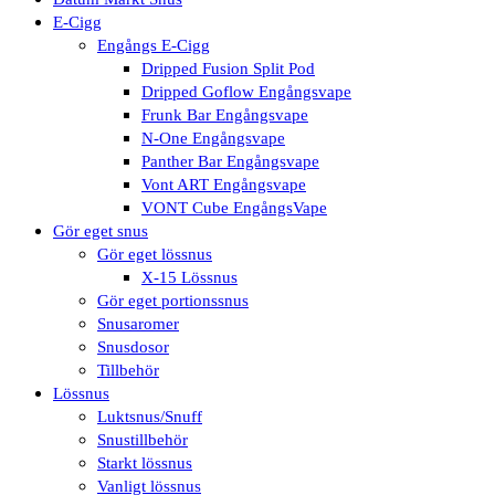
E-Cigg
Engångs E-Cigg
Dripped Fusion Split Pod
Dripped Goflow Engångsvape
Frunk Bar Engångsvape
N-One Engångsvape
Panther Bar Engångsvape
Vont ART Engångsvape
VONT Cube EngångsVape
Gör eget snus
Gör eget lössnus
X-15 Lössnus
Gör eget portionssnus
Snusaromer
Snusdosor
Tillbehör
Lössnus
Luktsnus/Snuff
Snustillbehör
Starkt lössnus
Vanligt lössnus