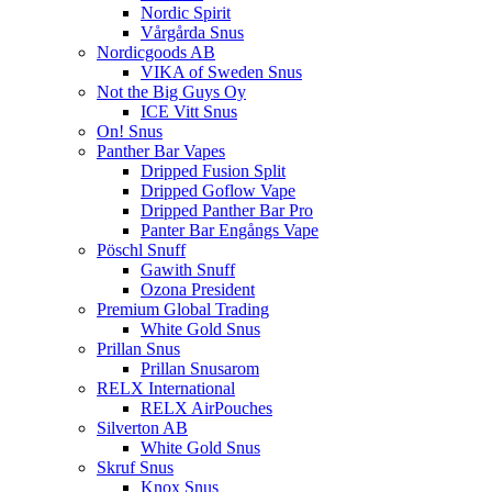
Nordic Spirit
Vårgårda Snus
Nordicgoods AB
VIKA of Sweden Snus
Not the Big Guys Oy
ICE Vitt Snus
On! Snus
Panther Bar Vapes
Dripped Fusion Split
Dripped Goflow Vape
Dripped Panther Bar Pro
Panter Bar Engångs Vape
Pöschl Snuff
Gawith Snuff
Ozona President
Premium Global Trading
White Gold Snus
Prillan Snus
Prillan Snusarom
RELX International
RELX AirPouches
Silverton AB
White Gold Snus
Skruf Snus
Knox Snus