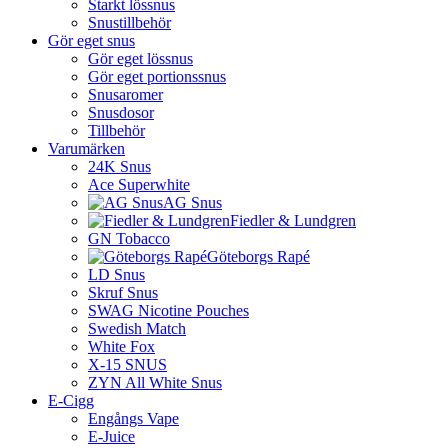
Starkt lössnus
Snustillbehör
Gör eget snus
Gör eget lössnus
Gör eget portionssnus
Snusaromer
Snusdosor
Tillbehör
Varumärken
24K Snus
Ace Superwhite
AG Snus
Fiedler & Lundgren
GN Tobacco
Göteborgs Rapé
LD Snus
Skruf Snus
SWAG Nicotine Pouches
Swedish Match
White Fox
X-15 SNUS
ZYN All White Snus
E-Cigg
Engångs Vape
E-Juice