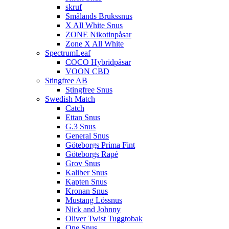
skruf
Smålands Brukssnus
X All White Snus
ZONE Nikotinpåsar
Zone X All White
SpectrumLeaf
COCO Hybridpåsar
VOON CBD
Stingfree AB
Stingfree Snus
Swedish Match
Catch
Ettan Snus
G.3 Snus
General Snus
Göteborgs Prima Fint
Göteborgs Rapé
Grov Snus
Kaliber Snus
Kapten Snus
Kronan Snus
Mustang Lössnus
Nick and Johnny
Oliver Twist Tuggtobak
One Snus