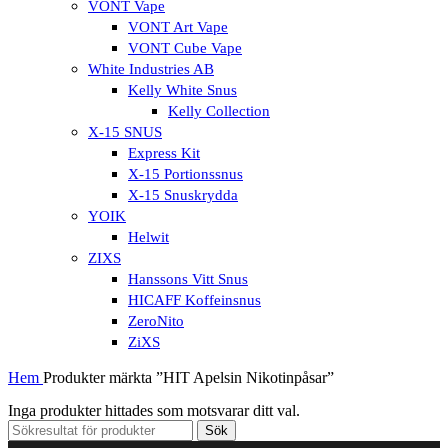
VONT Vape
VONT Art Vape
VONT Cube Vape
White Industries AB
Kelly White Snus
Kelly Collection
X-15 SNUS
Express Kit
X-15 Portionssnus
X-15 Snuskrydda
YOIK
Helwit
ZIXS
Hanssons Vitt Snus
HICAFF Koffeinsnus
ZeroNito
ZiXS
Hem
Produkter märkta ”HIT Apelsin Nikotinpåsar”
Inga produkter hittades som motsvarar ditt val.
Sök