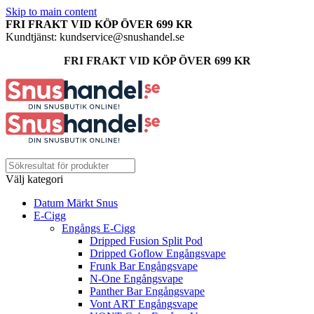
Skip to main content
FRI FRAKT VID KÖP ÖVER 699 KR
Kundtjänst: kundservice@snushandel.se
FRI FRAKT VID KÖP ÖVER 699 KR
Välj kategori
Datum Märkt Snus
E-Cigg
Engångs E-Cigg
Dripped Fusion Split Pod
Dripped Goflow Engångsvape
Frunk Bar Engångsvape
N-One Engångsvape
Panther Bar Engångsvape
Vont ART Engångsvape