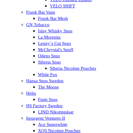
VELO SHIFT
Frunk Bar Vape
Frunk Bar Mesh
GN Tobacco
Islay Whisky Snus
La Morenita
Lenny´s Cut Snus
McChrystal's Snuff
Odens Snus
Siberia Snus
Siberia Nicotine Pouches
White Fox
Hansa Snus Sweden
The Moose
Helix
Fumi Snus
HS Factory Sweden
LIND Nikotinpåsar
Insurgent Ventures II
Ace Superwhite
XQS Nicotine Pouches