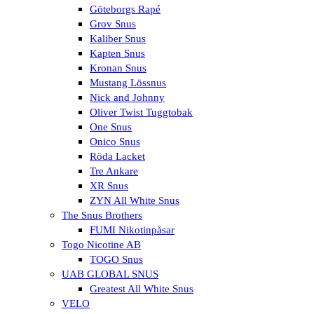
Göteborgs Rapé
Grov Snus
Kaliber Snus
Kapten Snus
Kronan Snus
Mustang Lössnus
Nick and Johnny
Oliver Twist Tuggtobak
One Snus
Onico Snus
Röda Lacket
Tre Ankare
XR Snus
ZYN All White Snus
The Snus Brothers
FUMI Nikotinpåsar
Togo Nicotine AB
TOGO Snus
UAB GLOBAL SNUS
Greatest All White Snus
VELO