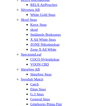
RELX AirPouches
Silverton AB
White Gold Snus
Skruf Snus
Knox Snus
skruf
Smålands Brukssnus
X All White Snus
ZONE Nikotinpåsar
Zone X All White
SpectrumLeaf
COCO Hybridpåsar
VOON CBD
Stingfree AB
Stingfree Snus
Swedish Match
Catch
Ettan Snus
G.3 Snus
General Snus
Göteborgs Prima Fint