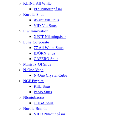
KLINT All White
FIX Nikotinpåsar
Kurbits Snus
Avant Vitt Snus
VID Vitt Snus
Liw Innovation
XPCT Nikotinpåsar
Luna Corporate
77 All White Snus
BJÖRN Snus
CAFERO Snus
Ministry Of Snus
N-One Vape
N-One Crystal Cube
NGP Empire
Killa Snus
Pablo Snus
Nicotobacco
CUBA Snus
Nordic Brands
VILD Nikotinpåsar