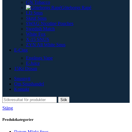
GN Tobacco
Göteborgs Rapé
LD Snus
Skruf Snus
SWAG Nicotine Pouches
Swedish Match
White Fox
X-15 SNUS
ZYN All White Snus
E-Cigg
Engångs Vape
E-Juice
15Kr Dosan
Snusnytt
Om Snushandel
Kontakt
Sök
Stäng
Produktkategorier
Datum Märkt Snus