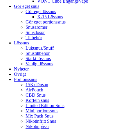
VONT Cube EngångsVape
Gör eget snus
Gör eget lössnus
X-15 Lössnus
Gör eget portionssnus
Snusaromer
Snusdosor
Tillbehör
Lössnus
Luktsnus/Snuff
Snustillbehör
Starkt lössnus
Vanligt lössnus
Nyheter
Övrigt
Portionssnus
15Kr Dosan
AirPouch
CBD Snus
Koffein snus
Limited Edition Snus
Mini portionssnus
Mix Pack Snus
Nikotinfritt Snus
Nikotinpåsar