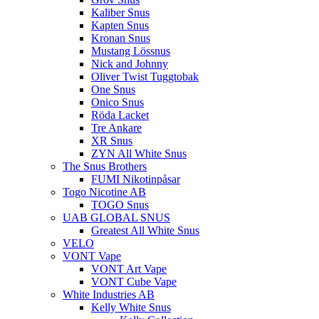
Kaliber Snus
Kapten Snus
Kronan Snus
Mustang Lössnus
Nick and Johnny
Oliver Twist Tuggtobak
One Snus
Onico Snus
Röda Lacket
Tre Ankare
XR Snus
ZYN All White Snus
The Snus Brothers
FUMI Nikotinpåsar
Togo Nicotine AB
TOGO Snus
UAB GLOBAL SNUS
Greatest All White Snus
VELO
VONT Vape
VONT Art Vape
VONT Cube Vape
White Industries AB
Kelly White Snus