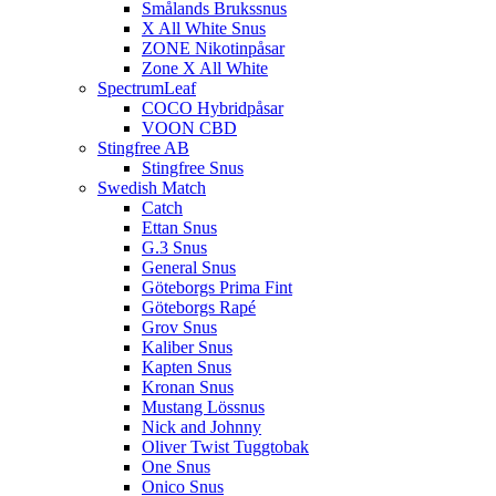
Smålands Brukssnus
X All White Snus
ZONE Nikotinpåsar
Zone X All White
SpectrumLeaf
COCO Hybridpåsar
VOON CBD
Stingfree AB
Stingfree Snus
Swedish Match
Catch
Ettan Snus
G.3 Snus
General Snus
Göteborgs Prima Fint
Göteborgs Rapé
Grov Snus
Kaliber Snus
Kapten Snus
Kronan Snus
Mustang Lössnus
Nick and Johnny
Oliver Twist Tuggtobak
One Snus
Onico Snus