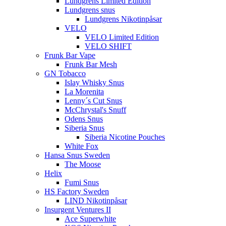
Lundgrens Limited Edition
Lundgrens snus
Lundgrens Nikotinpåsar
VELO
VELO Limited Edition
VELO SHIFT
Frunk Bar Vape
Frunk Bar Mesh
GN Tobacco
Islay Whisky Snus
La Morenita
Lenny´s Cut Snus
McChrystal's Snuff
Odens Snus
Siberia Snus
Siberia Nicotine Pouches
White Fox
Hansa Snus Sweden
The Moose
Helix
Fumi Snus
HS Factory Sweden
LIND Nikotinpåsar
Insurgent Ventures II
Ace Superwhite