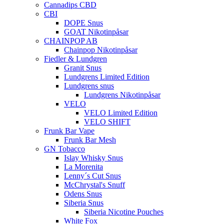
Cannadips CBD
CBI
DOPE Snus
GOAT Nikotinpåsar
CHAINPOP AB
Chainpop Nikotinpåsar
Fiedler & Lundgren
Granit Snus
Lundgrens Limited Edition
Lundgrens snus
Lundgrens Nikotinpåsar
VELO
VELO Limited Edition
VELO SHIFT
Frunk Bar Vape
Frunk Bar Mesh
GN Tobacco
Islay Whisky Snus
La Morenita
Lenny´s Cut Snus
McChrystal's Snuff
Odens Snus
Siberia Snus
Siberia Nicotine Pouches
White Fox