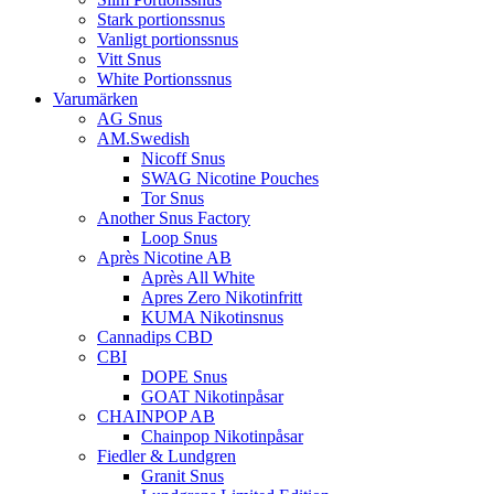
Stark portionssnus
Vanligt portionssnus
Vitt Snus
White Portionssnus
Varumärken
AG Snus
AM.Swedish
Nicoff Snus
SWAG Nicotine Pouches
Tor Snus
Another Snus Factory
Loop Snus
Après Nicotine AB
Après All White
Apres Zero Nikotinfritt
KUMA Nikotinsnus
Cannadips CBD
CBI
DOPE Snus
GOAT Nikotinpåsar
CHAINPOP AB
Chainpop Nikotinpåsar
Fiedler & Lundgren
Granit Snus