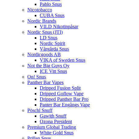
Pablo Snus
Nicotobacco
CUBA Snus
Nordic Brands
VILD Nikotinpåsar
Nordic Snus (JTI)
LD Snus
Nordic Spirit
Vårgårda Snus
Nordicgoods AB
VIKA of Sweden Snus
Not the Big Guys Oy
ICE Vitt Snus
On! Snus
Panther Bar Vapes
Dripped Fusion Split
Dripped Goflow Vape
Dripped Panther Bar Pro
Panter Bar Engångs Vape
Pöschl Snuff
Gawith Snuff
Ozona President
Premium Global Trading
White Gold Snus
Prillan Snus