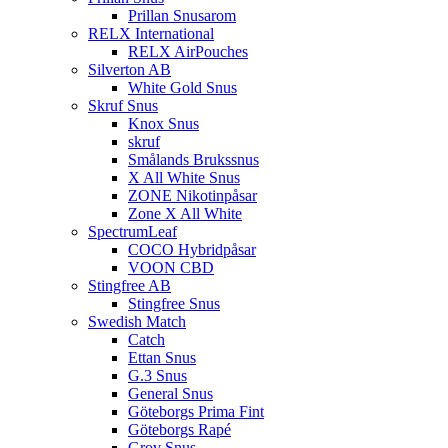
Prillan Snusarom
RELX International
RELX AirPouches
Silverton AB
White Gold Snus
Skruf Snus
Knox Snus
skruf
Smålands Brukssnus
X All White Snus
ZONE Nikotinpåsar
Zone X All White
SpectrumLeaf
COCO Hybridpåsar
VOON CBD
Stingfree AB
Stingfree Snus
Swedish Match
Catch
Ettan Snus
G.3 Snus
General Snus
Göteborgs Prima Fint
Göteborgs Rapé
Grov Snus