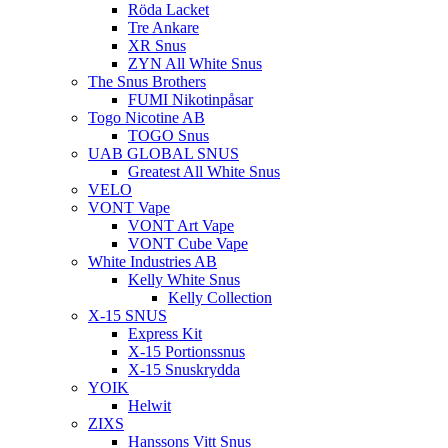
Röda Lacket
Tre Ankare
XR Snus
ZYN All White Snus
The Snus Brothers
FUMI Nikotinpåsar
Togo Nicotine AB
TOGO Snus
UAB GLOBAL SNUS
Greatest All White Snus
VELO
VONT Vape
VONT Art Vape
VONT Cube Vape
White Industries AB
Kelly White Snus
Kelly Collection
X-15 SNUS
Express Kit
X-15 Portionssnus
X-15 Snuskrydda
YOIK
Helwit
ZIXS
Hanssons Vitt Snus