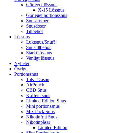
Gör eget lössnus
X-15 Lössnus
Gör eget portionssnus
Snusaromer
Snusdosor
Tillbehör
Lössnus
Luktsnus/Snuff
Snustillbehör
Starkt lössnus
Vanligt lössnus
Nyheter
Övrigt
Portionssnus
15Kr Dosan
AirPouch
CBD Snus
Koffein snus
Limited Edition Snus
Mini portionssnus
Mix Pack Snus
Nikotinfritt Snus
Nikotinpåsar
Limited Edition
Slim Portionssnus