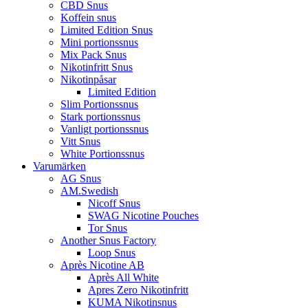
CBD Snus
Koffein snus
Limited Edition Snus
Mini portionssnus
Mix Pack Snus
Nikotinfritt Snus
Nikotinpåsar
Limited Edition
Slim Portionssnus
Stark portionssnus
Vanligt portionssnus
Vitt Snus
White Portionssnus
Varumärken
AG Snus
AM.Swedish
Nicoff Snus
SWAG Nicotine Pouches
Tor Snus
Another Snus Factory
Loop Snus
Après Nicotine AB
Après All White
Apres Zero Nikotinfritt
KUMA Nikotinsnus