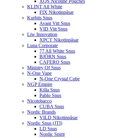
XQS Nicotine Pouches
KLINT All White
FIX Nikotinpåsar
Kurbits Snus
Avant Vitt Snus
VID Vitt Snus
Liw Innovation
XPCT Nikotinpåsar
Luna Corporate
77 All White Snus
BJÖRN Snus
CAFERO Snus
Ministry Of Snus
N-One Vape
N-One Crystal Cube
NGP Empire
Killa Snus
Pablo Snus
Nicotobacco
CUBA Snus
Nordic Brands
VILD Nikotinpåsar
Nordic Snus (JTI)
LD Snus
Nordic Spirit