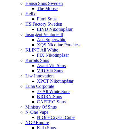
Hansa Snus Sweden
The Moose
Helix
Fumi Snus
HS Factory Sweden
LIND Nikotinpåsar
Insurgent Ventures II
Ace Superwhite
XQS Nicotine Pouches
KLINT All White
FIX Nikotinpåsar
Kurbits Snus
Avant Vitt Snus
VID Vitt Snus
Liw Innovation
XPCT Nikotinpåsar
Luna Corporate
77 All White Snus
BJÖRN Snus
CAFERO Snus
Ministry Of Snus
N-One Vape
N-One Crystal Cube
NGP Empire
Killa Snus