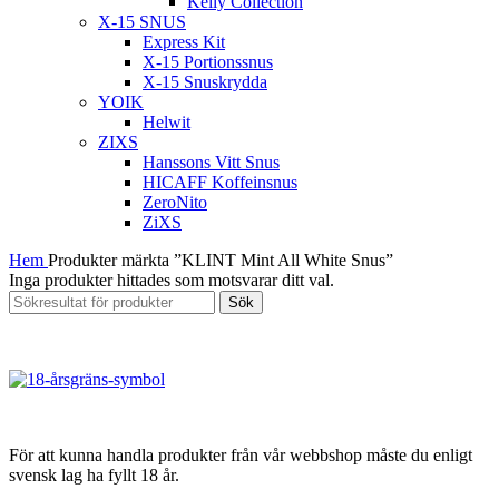
Kelly Collection
X-15 SNUS
Express Kit
X-15 Portionssnus
X-15 Snuskrydda
YOIK
Helwit
ZIXS
Hanssons Vitt Snus
HICAFF Koffeinsnus
ZeroNito
ZiXS
Hem
Produkter märkta ”KLINT Mint All White Snus”
Inga produkter hittades som motsvarar ditt val.
Sök
För att kunna handla produkter från vår webbshop måste du enligt
svensk lag ha fyllt 18 år.