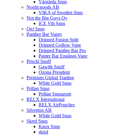
Vårgårda Snus
Nordicgoods AB
VIKA of Sweden Snus
Not the Big Guys Oy
ICE Vitt Snus
On! Snus
Panther Bar Vapes
Dripped Fusion Split
Dripped Goflow Vape
Dripped Panther Bar Pro
Panter Bar Engångs Vape
Pöschl Snuff
Gawith Snuff
Ozona President
Premium Global Trading
White Gold Snus
Prillan Snus
Prillan Snusarom
RELX International
RELX AirPouches
Silverton AB
White Gold Snus
Skruf Snus
Knox Snus
skruf