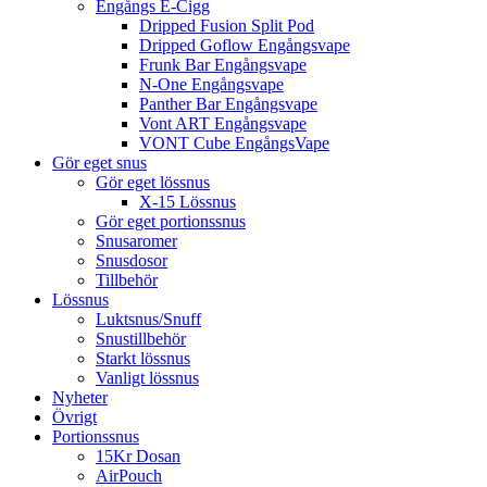
Engångs E-Cigg
Dripped Fusion Split Pod
Dripped Goflow Engångsvape
Frunk Bar Engångsvape
N-One Engångsvape
Panther Bar Engångsvape
Vont ART Engångsvape
VONT Cube EngångsVape
Gör eget snus
Gör eget lössnus
X-15 Lössnus
Gör eget portionssnus
Snusaromer
Snusdosor
Tillbehör
Lössnus
Luktsnus/Snuff
Snustillbehör
Starkt lössnus
Vanligt lössnus
Nyheter
Övrigt
Portionssnus
15Kr Dosan
AirPouch