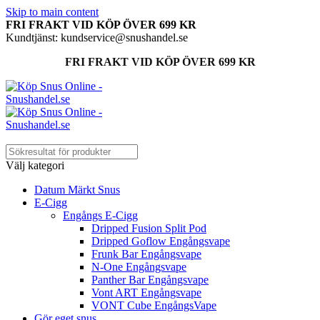
Skip to main content
FRI FRAKT VID KÖP ÖVER 699 KR
Kundtjänst: kundservice@snushandel.se
FRI FRAKT VID KÖP ÖVER 699 KR
Välj kategori
Datum Märkt Snus
E-Cigg
Engångs E-Cigg
Dripped Fusion Split Pod
Dripped Goflow Engångsvape
Frunk Bar Engångsvape
N-One Engångsvape
Panther Bar Engångsvape
Vont ART Engångsvape
VONT Cube EngångsVape
Gör eget snus