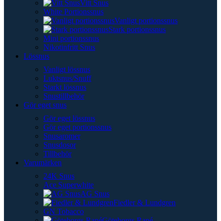
Vitt Snus
White Portionssnus
Vanligt portionssnus
Stark portionssnus
Mini portionssnus
Nikotinfritt Snus
Lössnus
Vanligt lössnus
Luktsnus/Snuff
Starkt lössnus
Snustillbehör
Gör eget snus
Gör eget lössnus
Gör eget portionssnus
Snusaromer
Snusdosor
Tillbehör
Varumärken
24K Snus
Ace Superwhite
AG Snus
Fiedler & Lundgren
GN Tobacco
Göteborgs Rapé