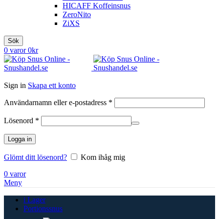
HICAFF Koffeinsnus
ZeroNito
ZiXS
Sök
0
varor
0
kr
Sign in
Skapa ett konto
Obligatoriskt
Användarnamn eller e-postadress
*
Obligatoriskt
Lösenord
*
Logga in
Glömt ditt lösenord?
Kom ihåg mig
0
varor
Meny
i Lager
Portionssnus