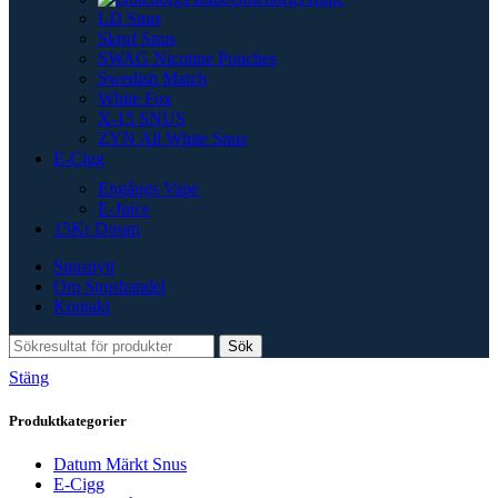
LD Snus
Skruf Snus
SWAG Nicotine Pouches
Swedish Match
White Fox
X-15 SNUS
ZYN All White Snus
E-Cigg
Engångs Vape
E-Juice
15Kr Dosan
Snusnytt
Om Snushandel
Kontakt
Sök
Stäng
Produktkategorier
Datum Märkt Snus
E-Cigg