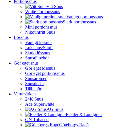
Portionssnus
Vitt Snus
White Portionssnus
Vanligt portionssnus
Stark portionssnus
Mini portionssnus
Nikotinfritt Snus
Lössnus
Vanligt lössnus
Luktsnus/Snuff
Starkt lössnus
Snustillbehör
Gör eget snus
Gör eget lössnus
Gör eget portionssnus
Snusaromer
Snusdosor
Tillbehör
Varumärken
24K Snus
Ace Superwhite
AG Snus
Fiedler & Lundgren
GN Tobacco
Göteborgs Rapé