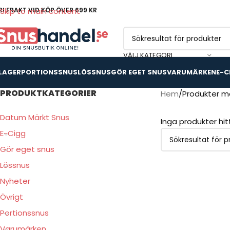
RI FRAKT VID KÖP ÖVER 699 KR
Skip to main content
VÄLJ KATEGORI
 LAGER
PORTIONSSNUS
LÖSSNUS
GÖR EGET SNUS
VARUMÄRKEN
E-C
PRODUKTKATEGORIER
Hem
Produkter mä
Datum Märkt Snus
Inga produkter hi
E-Cigg
Gör eget snus
Lössnus
Nyheter
Övrigt
Portionssnus
Varumärken