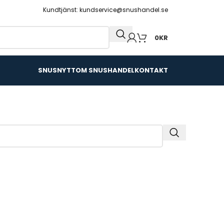
Kundtjänst: kundservice@snushandel.se
0
KR
SNUSNYTT
OM SNUSHANDEL
KONTAKT