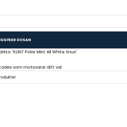
IGG
15KR DOSAN
rkta ”KLINT Polar Mint All White Snus”
ttades som motsvarar ditt val.