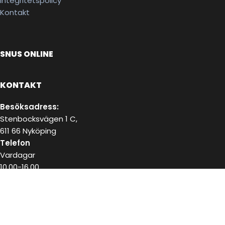
Integritetspolicy
Kontakt
SNUS ONLINE
KONTAKT
Besöksadress:
Stenbocksvägen 1 C,
611 66 Nyköping
Telefon
Vardagar
10.00-16.00
072-223 18 02
E-post
kundservice@snushandel.se
BETALA SÄKERT MED