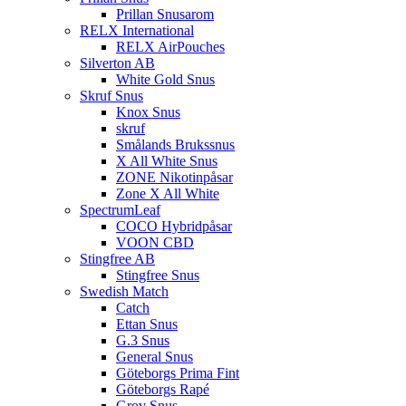
Prillan Snusarom
RELX International
RELX AirPouches
Silverton AB
White Gold Snus
Skruf Snus
Knox Snus
skruf
Smålands Brukssnus
X All White Snus
ZONE Nikotinpåsar
Zone X All White
SpectrumLeaf
COCO Hybridpåsar
VOON CBD
Stingfree AB
Stingfree Snus
Swedish Match
Catch
Ettan Snus
G.3 Snus
General Snus
Göteborgs Prima Fint
Göteborgs Rapé
Grov Snus