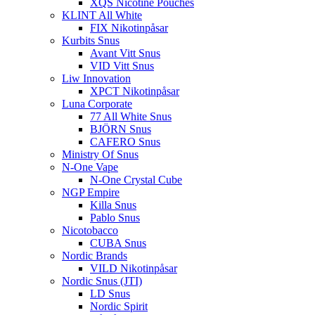
XQS Nicotine Pouches
KLINT All White
FIX Nikotinpåsar
Kurbits Snus
Avant Vitt Snus
VID Vitt Snus
Liw Innovation
XPCT Nikotinpåsar
Luna Corporate
77 All White Snus
BJÖRN Snus
CAFERO Snus
Ministry Of Snus
N-One Vape
N-One Crystal Cube
NGP Empire
Killa Snus
Pablo Snus
Nicotobacco
CUBA Snus
Nordic Brands
VILD Nikotinpåsar
Nordic Snus (JTI)
LD Snus
Nordic Spirit