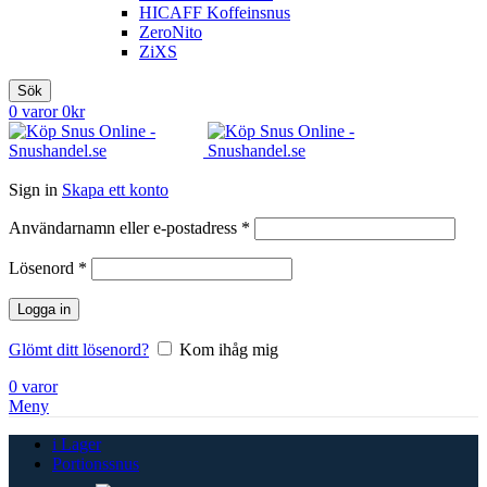
HICAFF Koffeinsnus
ZeroNito
ZiXS
Sök
0
varor
0
kr
Sign in
Skapa ett konto
Obligatoriskt
Användarnamn eller e-postadress
*
Obligatoriskt
Lösenord
*
Logga in
Glömt ditt lösenord?
Kom ihåg mig
0
varor
Meny
i Lager
Portionssnus