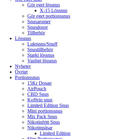
Gör eget lössnus
X-15 Lössnus
Gör eget portionssnus
Snusaromer
Snusdosor
Tillbehör
Lössnus
Luktsnus/Snuff
Snustillbehör
Starkt lössnus
Vanligt lössnus
Nyheter
Övrigt
Portionssnus
15Kr Dosan
AirPouch
CBD Snus
Koffein snus
Limited Edition Snus
Mini portionssnus
Mix Pack Snus
Nikotinfritt Snus
Nikotinpåsar
Limited Edition
Slim Portionssnus