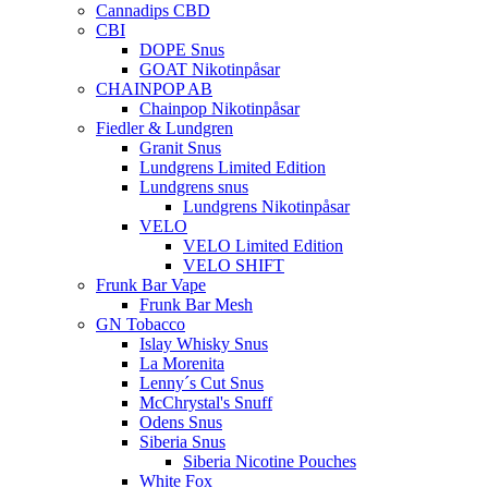
Cannadips CBD
CBI
DOPE Snus
GOAT Nikotinpåsar
CHAINPOP AB
Chainpop Nikotinpåsar
Fiedler & Lundgren
Granit Snus
Lundgrens Limited Edition
Lundgrens snus
Lundgrens Nikotinpåsar
VELO
VELO Limited Edition
VELO SHIFT
Frunk Bar Vape
Frunk Bar Mesh
GN Tobacco
Islay Whisky Snus
La Morenita
Lenny´s Cut Snus
McChrystal's Snuff
Odens Snus
Siberia Snus
Siberia Nicotine Pouches
White Fox