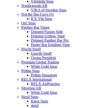
Vårgårda Snus
Nordicgoods AB
VIKA of Sweden Snus
Not the Big Guys Oy
ICE Vitt Snus
On! Snus
Panther Bar Vapes
Dripped Fusion Split
Dripped Goflow Vape
Dripped Panther Bar Pro
Panter Bar Engångs Vape
Pöschl Snuff
Gawith Snuff
Ozona President
Premium Global Trading
White Gold Snus
Prillan Snus
Prillan Snusarom
RELX International
RELX AirPouches
Silverton AB
White Gold Snus
Skruf Snus
Knox Snus
skruf