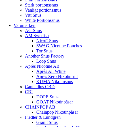
Stark portionssnus
Vanligt portionssnus
Vitt Snus
White Portionssnus
Varumärken
AG Snus
AM.Swedish
Nicoff Snus
SWAG Nicotine Pouches
Tor Snus
Another Snus Factory
Loop Snus
Après Nicotine AB
Après All White
Apres Zero Nikotinfritt
KUMA Nikotinsnus
Cannadips CBD
CBI
DOPE Snus
GOAT Nikotinpåsar
CHAINPOP AB
Chainpop Nikotinpåsar
Fiedler & Lundgren
Granit Snus