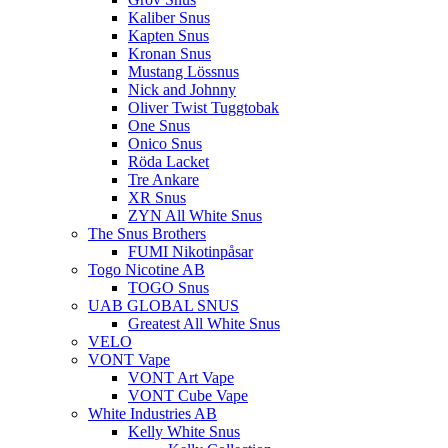
Kaliber Snus
Kapten Snus
Kronan Snus
Mustang Lössnus
Nick and Johnny
Oliver Twist Tuggtobak
One Snus
Onico Snus
Röda Lacket
Tre Ankare
XR Snus
ZYN All White Snus
The Snus Brothers
FUMI Nikotinpåsar
Togo Nicotine AB
TOGO Snus
UAB GLOBAL SNUS
Greatest All White Snus
VELO
VONT Vape
VONT Art Vape
VONT Cube Vape
White Industries AB
Kelly White Snus