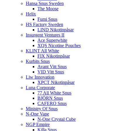
Hansa Snus Sweden
The Moose
Helix
Fumi Snus
HS Factory Sweden
LIND Nikotinpåsar
Insurgent Ventures II
Ace Superwhite
XQS Nicotine Pouches
KLINT All White
FIX Nikotinpåsar
Kurbits Snus
Avant Vitt Snus
VID Vitt Snus
Liw Innovation
XPCT Nikotinpåsar
Luna Corporate
77 All White Snus
BJÖRN Snus
CAFERO Snus
Ministry Of Snus
N-One Vape
N-One Crystal Cube
NGP Empire
Killa Snus