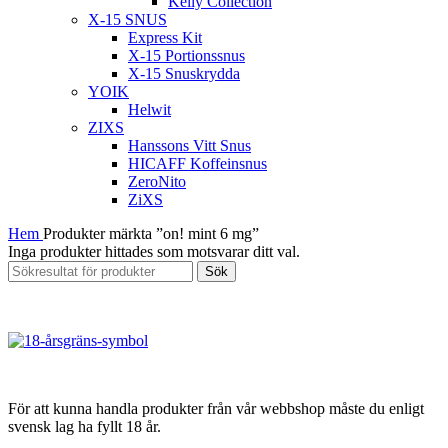
Kelly Collection
X-15 SNUS
Express Kit
X-15 Portionssnus
X-15 Snuskrydda
YOIK
Helwit
ZIXS
Hanssons Vitt Snus
HICAFF Koffeinsnus
ZeroNito
ZiXS
Hem
Produkter märkta ”on! mint 6 mg”
Inga produkter hittades som motsvarar ditt val.
Sök
För att kunna handla produkter från vår webbshop måste du enligt
svensk lag ha fyllt 18 år.