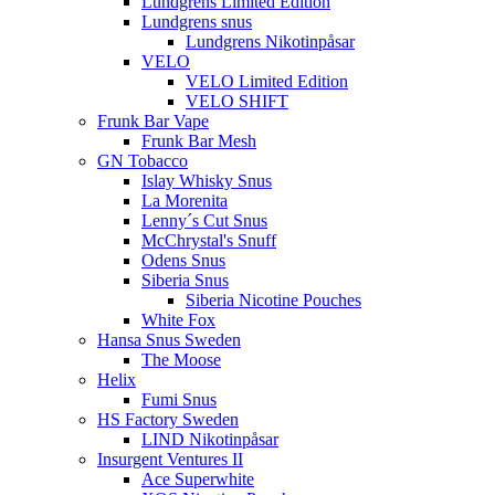
Lundgrens Limited Edition
Lundgrens snus
Lundgrens Nikotinpåsar
VELO
VELO Limited Edition
VELO SHIFT
Frunk Bar Vape
Frunk Bar Mesh
GN Tobacco
Islay Whisky Snus
La Morenita
Lenny´s Cut Snus
McChrystal's Snuff
Odens Snus
Siberia Snus
Siberia Nicotine Pouches
White Fox
Hansa Snus Sweden
The Moose
Helix
Fumi Snus
HS Factory Sweden
LIND Nikotinpåsar
Insurgent Ventures II
Ace Superwhite