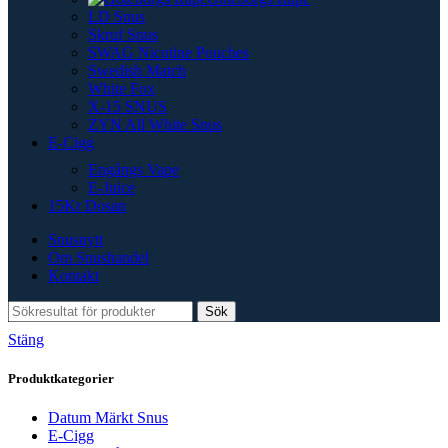
LD Snus
Skruf Snus
SWAG Nicotine Pouches
Swedish Match
White Fox
X-15 SNUS
ZYN All White Snus
E-Cigg
Engångs Vape
E-Juice
15Kr Dosan
Snusnytt
Om Snushandel
Kontakt
Sök
Stäng
Produktkategorier
Datum Märkt Snus
E-Cigg