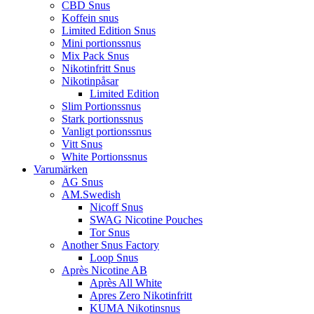
CBD Snus
Koffein snus
Limited Edition Snus
Mini portionssnus
Mix Pack Snus
Nikotinfritt Snus
Nikotinpåsar
Limited Edition
Slim Portionssnus
Stark portionssnus
Vanligt portionssnus
Vitt Snus
White Portionssnus
Varumärken
AG Snus
AM.Swedish
Nicoff Snus
SWAG Nicotine Pouches
Tor Snus
Another Snus Factory
Loop Snus
Après Nicotine AB
Après All White
Apres Zero Nikotinfritt
KUMA Nikotinsnus