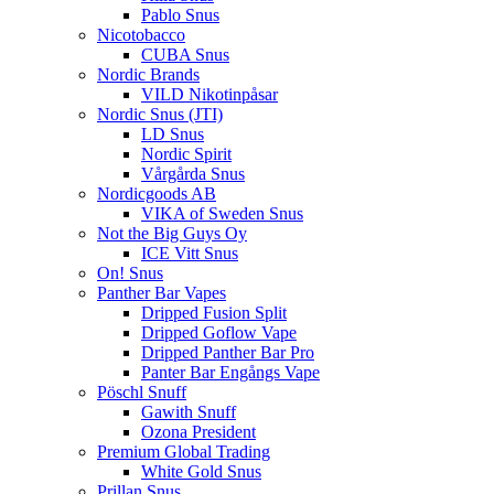
Pablo Snus
Nicotobacco
CUBA Snus
Nordic Brands
VILD Nikotinpåsar
Nordic Snus (JTI)
LD Snus
Nordic Spirit
Vårgårda Snus
Nordicgoods AB
VIKA of Sweden Snus
Not the Big Guys Oy
ICE Vitt Snus
On! Snus
Panther Bar Vapes
Dripped Fusion Split
Dripped Goflow Vape
Dripped Panther Bar Pro
Panter Bar Engångs Vape
Pöschl Snuff
Gawith Snuff
Ozona President
Premium Global Trading
White Gold Snus
Prillan Snus