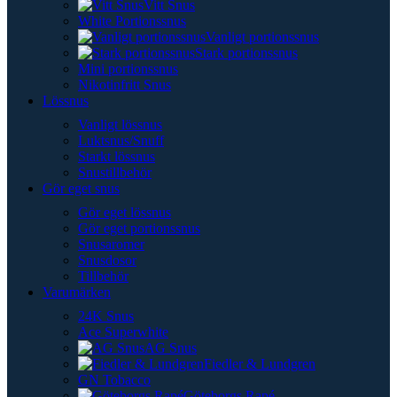
Vitt Snus
White Portionssnus
Vanligt portionssnus
Stark portionssnus
Mini portionssnus
Nikotinfritt Snus
Lössnus
Vanligt lössnus
Luktsnus/Snuff
Starkt lössnus
Snustillbehör
Gör eget snus
Gör eget lössnus
Gör eget portionssnus
Snusaromer
Snusdosor
Tillbehör
Varumärken
24K Snus
Ace Superwhite
AG Snus
Fiedler & Lundgren
GN Tobacco
Göteborgs Rapé