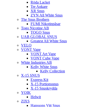
Röda Lacket
Tre Ankare
XR Snus
ZYN All White Snus
The Snus Brothers
FUMI Nikotinpåsar
Togo Nicotine AB
TOGO Snus
UAB GLOBAL SNUS
Greatest All White Snus
VELO
VONT Vape
VONT Art Vape
VONT Cube Vape
White Industries AB
Kelly White Snus
Kelly Collection
X-15 SNUS
Express Kit
X-15 Portionssnus
X-15 Snuskrydda
YOIK
Helwit
ZIXS
Hanssons Vitt Snus