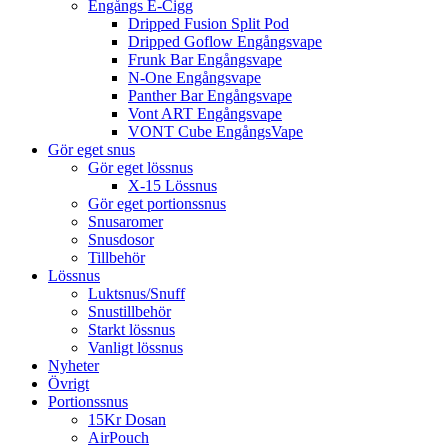
Engångs E-Cigg
Dripped Fusion Split Pod
Dripped Goflow Engångsvape
Frunk Bar Engångsvape
N-One Engångsvape
Panther Bar Engångsvape
Vont ART Engångsvape
VONT Cube EngångsVape
Gör eget snus
Gör eget lössnus
X-15 Lössnus
Gör eget portionssnus
Snusaromer
Snusdosor
Tillbehör
Lössnus
Luktsnus/Snuff
Snustillbehör
Starkt lössnus
Vanligt lössnus
Nyheter
Övrigt
Portionssnus
15Kr Dosan
AirPouch