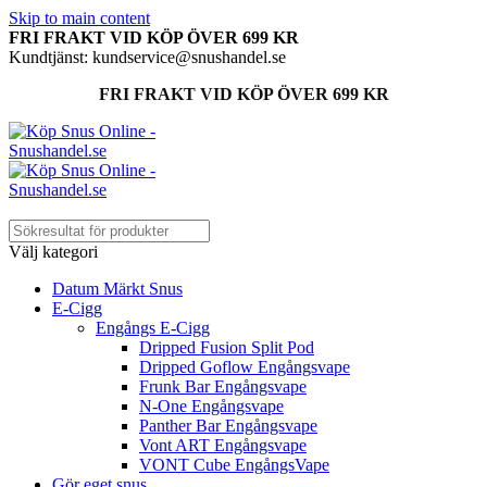
Skip to main content
FRI FRAKT VID KÖP ÖVER 699 KR
Kundtjänst: kundservice@snushandel.se
FRI FRAKT VID KÖP ÖVER 699 KR
Välj kategori
Datum Märkt Snus
E-Cigg
Engångs E-Cigg
Dripped Fusion Split Pod
Dripped Goflow Engångsvape
Frunk Bar Engångsvape
N-One Engångsvape
Panther Bar Engångsvape
Vont ART Engångsvape
VONT Cube EngångsVape
Gör eget snus