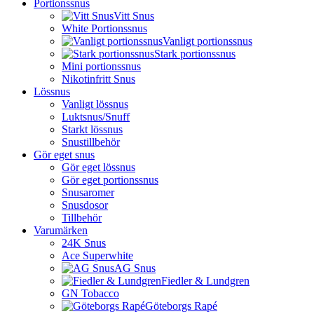
Portionssnus
Vitt Snus
White Portionssnus
Vanligt portionssnus
Stark portionssnus
Mini portionssnus
Nikotinfritt Snus
Lössnus
Vanligt lössnus
Luktsnus/Snuff
Starkt lössnus
Snustillbehör
Gör eget snus
Gör eget lössnus
Gör eget portionssnus
Snusaromer
Snusdosor
Tillbehör
Varumärken
24K Snus
Ace Superwhite
AG Snus
Fiedler & Lundgren
GN Tobacco
Göteborgs Rapé