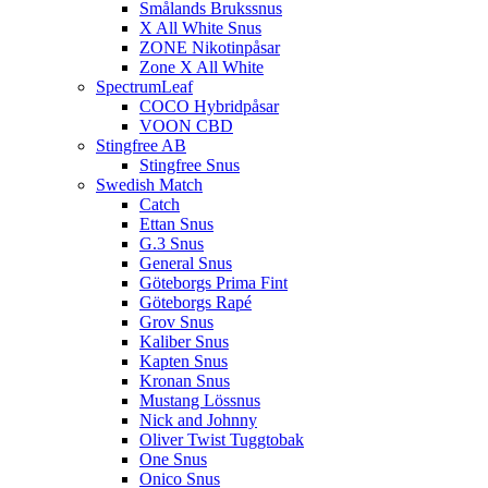
Smålands Brukssnus
X All White Snus
ZONE Nikotinpåsar
Zone X All White
SpectrumLeaf
COCO Hybridpåsar
VOON CBD
Stingfree AB
Stingfree Snus
Swedish Match
Catch
Ettan Snus
G.3 Snus
General Snus
Göteborgs Prima Fint
Göteborgs Rapé
Grov Snus
Kaliber Snus
Kapten Snus
Kronan Snus
Mustang Lössnus
Nick and Johnny
Oliver Twist Tuggtobak
One Snus
Onico Snus