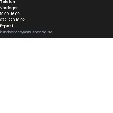
Telefon
Vardagar
10.00-16.00
072-223 18 02
E-post
kundservice@snushandel.se
BETALA SÄKERT MED
INFOBREV
Skriv in ditt mail för information
E-postadress: