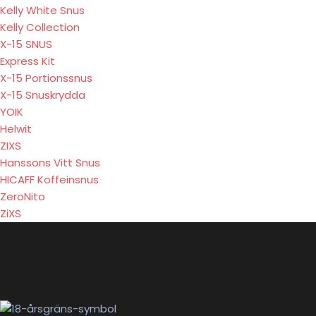
Kelly White Snus
Kelly Collection
X-15 SNUS
Express Kit
X-15 Portionssnus
X-15 Snuskrydda
YOIK
Helwit
ZIXS
Hanssons Vitt Snus
HICAFF Koffeinsnus
ZeroNito
ZiXS