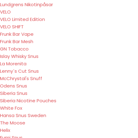
Lundgrens Nikotinpåsar
VELO
VELO Limited Edition
VELO SHIFT
Frunk Bar Vape
Frunk Bar Mesh
GN Tobacco
Islay Whisky Snus
La Morenita
Lenny´s Cut Snus
McChrystal's Snuff
Odens Snus
Siberia Snus
Siberia Nicotine Pouches
White Fox
Hansa Snus Sweden
The Moose
Helix
Fumi Snus