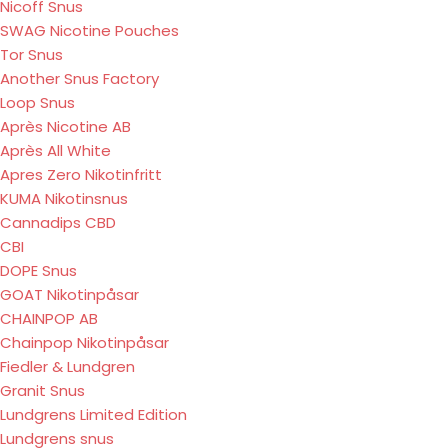
Nicoff Snus
SWAG Nicotine Pouches
Tor Snus
Another Snus Factory
Loop Snus
Après Nicotine AB
Après All White
Apres Zero Nikotinfritt
KUMA Nikotinsnus
Cannadips CBD
CBI
DOPE Snus
GOAT Nikotinpåsar
CHAINPOP AB
Chainpop Nikotinpåsar
Fiedler & Lundgren
Granit Snus
Lundgrens Limited Edition
Lundgrens snus