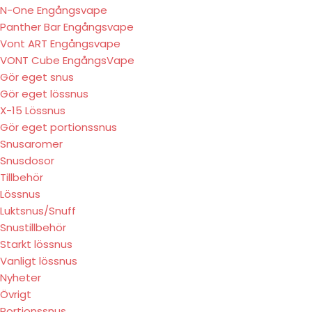
N-One Engångsvape
Panther Bar Engångsvape
Vont ART Engångsvape
VONT Cube EngångsVape
Gör eget snus
Gör eget lössnus
X-15 Lössnus
Gör eget portionssnus
Snusaromer
Snusdosor
Tillbehör
Lössnus
Luktsnus/Snuff
Snustillbehör
Starkt lössnus
Vanligt lössnus
Nyheter
Övrigt
Portionssnus