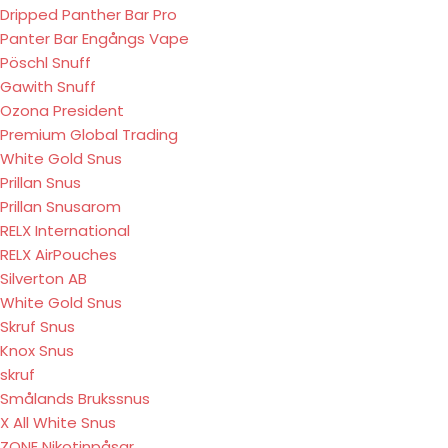
Dripped Panther Bar Pro
Panter Bar Engångs Vape
Pöschl Snuff
Gawith Snuff
Ozona President
Premium Global Trading
White Gold Snus
Prillan Snus
Prillan Snusarom
RELX International
RELX AirPouches
Silverton AB
White Gold Snus
Skruf Snus
Knox Snus
skruf
Smålands Brukssnus
X All White Snus
ZONE Nikotinpåsar