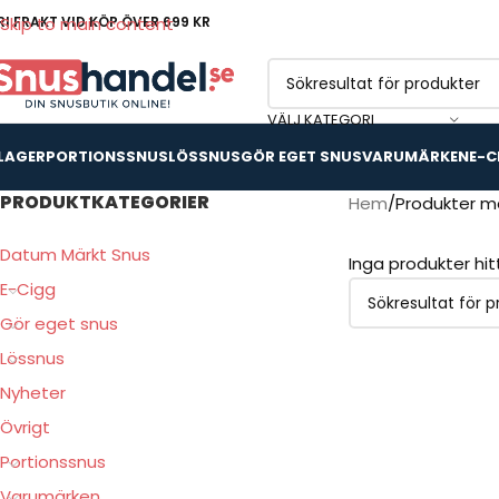
RI FRAKT VID KÖP ÖVER 699 KR
Skip to main content
VÄLJ KATEGORI
 LAGER
PORTIONSSNUS
LÖSSNUS
GÖR EGET SNUS
VARUMÄRKEN
E-C
PRODUKTKATEGORIER
Hem
Produkter m
Datum Märkt Snus
Inga produkter hi
E-Cigg
Gör eget snus
Lössnus
Nyheter
Övrigt
Portionssnus
Varumärken