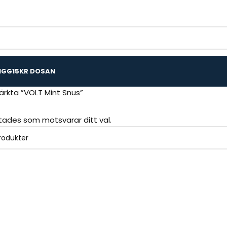
IGG
15KR DOSAN
ärkta ”VOLT Mint Snus”
ttades som motsvarar ditt val.