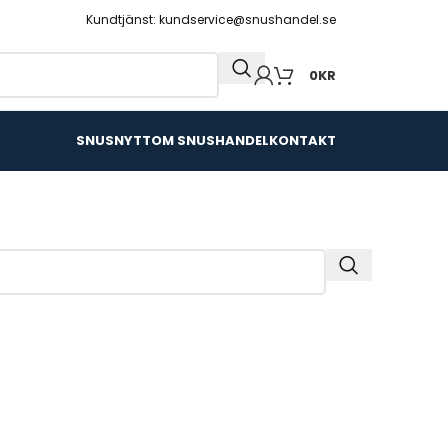
Kundtjänst: kundservice@snushandel.se
0
KR
SNUSNYTT
OM SNUSHANDEL
KONTAKT