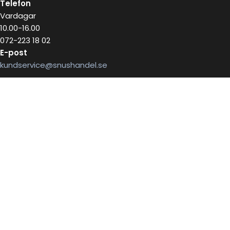
Telefon
Vardagar
10.00-16.00
072-223 18 02
E-post
kundservice@snushandel.se
BETALA SÄKERT MED
INFOBREV
Skriv in ditt mail för information
E-postadress: